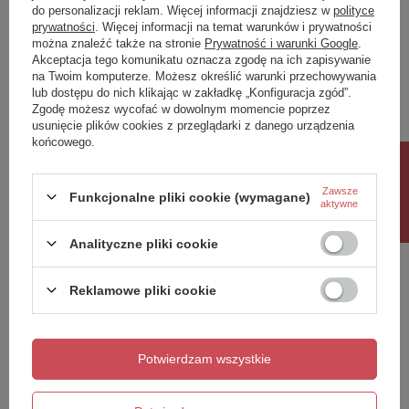
Materiał dodatkowy I
do personalizacji reklam. Więcej informacji znajdziesz w
polityce
prywatności
. Więcej informacji na temat warunków i prywatności
Stal lakierowana
można znaleźć także na stronie
Prywatność i warunki Google
.
Akceptacja tego komunikatu oznacza zgodę na ich zapisywanie
Kolor
Napisz swoją opinię
na Twoim komputerze. Możesz określić warunki przechowywania
lub dostępu do nich klikając w zakładkę „Konfiguracja zgód”.
Kolor wiodący
Zgodę możesz wycofać w dowolnym momencie poprzez
Miedź
Twoja ocena:
usunięcie plików cookies z przeglądarki z danego urządzenia
5/5
Kolor uzupełniający I
końcowego.
Czarny
Rabat 10%
Źródło światła
Zawsze
Funkcjonalne pliki cookie (wymagane)
Treść twojej opinii
aktywne
Ilość punktów świetlnych
Analityczne pliki cookie
1
Typ źródła światła
E27
Reklamowe pliki cookie
Źródła światła
Dodaj własne zdjęcie produktu:
Wymienne
Zawiera źródło światła
Potwierdzam wszystkie
Nie
Max moc
25W only LED
Twoje imię