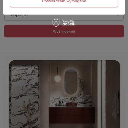
Potwierdzam wymagane
Bezpieczeństwo
Twój email
Klasa ochronności
I
Wyślij opinię
IP
IP20
Pozostałe informacje
Modyfikacja wysokości
Możliwa przez elektryka z uprawnieniami SEP
Metoda montażu
Mostek