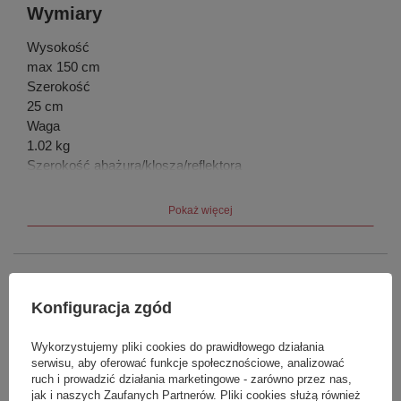
Wymiary
Wysokość
max 150 cm
Szerokość
25 cm
Waga
1.02 kg
Szerokość abażura/klosza/reflektora
25 cm
Wysokość abażura/klosza/reflektora
Pokaż więcej
22.5 cm
Wysokość podsufitki
3 cm
Marka
Nowodvorski
Szerokość podsufitki
8 cm
Konfiguracja zgód
Symbol
02720
Materiał
Wykorzystujemy pliki cookies do prawidłowego działania
Potrzebujesz pomocy? Masz pytania?
serwisu, aby oferować funkcje społecznościowe, analizować
Materiał wiodący
Zadaj pytanie a my odpowiemy niezwłocznie,
ruch i prowadzić działania marketingowe - zarówno przez nas,
Zadaj pytanie
najciekawsze pytania i odpowiedzi publikując
Szkło metalizowane
jak i naszych Zaufanych Partnerów. Pliki cookies służą również
dla innych.