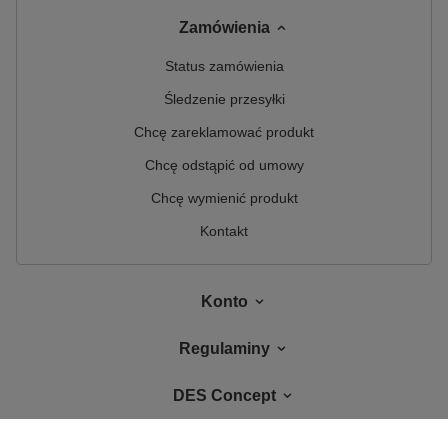
Zamówienia
Status zamówienia
Śledzenie przesyłki
Chcę zareklamować produkt
Chcę odstąpić od umowy
Chcę wymienić produkt
Kontakt
Konto
Regulaminy
DES Concept
W sklepie prezentujemy ceny brutto (z VAT).
Stawki VAT dla konsumentów z