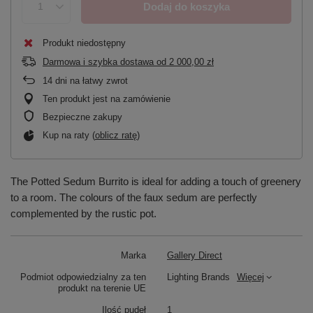
Dodaj do koszyka
Produkt niedostępny
Darmowa i szybka dostawa
od
2 000,00 zł
14
dni na łatwy zwrot
Ten produkt jest na zamówienie
Bezpieczne zakupy
Kup na raty (
oblicz ratę
)
The Potted Sedum Burrito is ideal for adding a touch of greenery
to a room. The colours of the faux sedum are perfectly
complemented by the rustic pot.
Marka
Gallery Direct
Podmiot odpowiedzialny za ten
Lighting Brands
Więcej
produkt na terenie UE
Ilość pudeł
1