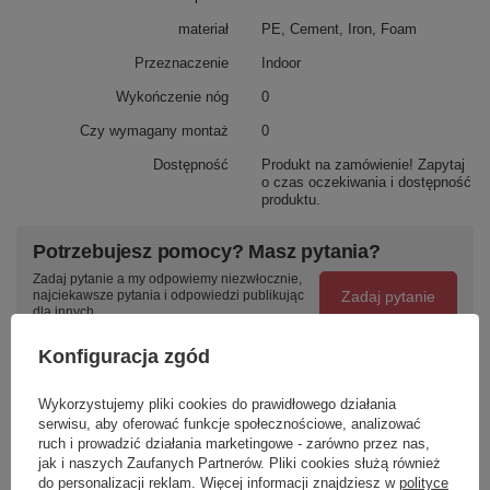
materiał
PE, Cement, Iron, Foam
Przeznaczenie
Indoor
Wykończenie nóg
0
Czy wymagany montaż
0
Dostępność
Produkt na zamówienie! Zapytaj
o czas oczekiwania i dostępność
produktu.
Potrzebujesz pomocy? Masz pytania?
Zadaj pytanie a my odpowiemy niezwłocznie,
Zadaj pytanie
najciekawsze pytania i odpowiedzi publikując
dla innych.
Konfiguracja zgód
Napisz swoją opinię
Wykorzystujemy pliki cookies do prawidłowego działania
serwisu, aby oferować funkcje społecznościowe, analizować
ruch i prowadzić działania marketingowe - zarówno przez nas,
Twoja ocena:
jak i naszych Zaufanych Partnerów. Pliki cookies służą również
5/5
do personalizacji reklam. Więcej informacji znajdziesz w
polityce