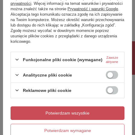
prywatności
. Więcej informacji na temat warunków i prywatności
można znaleźć także na stronie
Prywatność i warunki Google
.
Akceptacja tego komunikatu oznacza zgodę na ich zapisywanie
Treść twojej opinii
na Twoim komputerze. Możesz określić warunki przechowywania
lub dostępu do nich klikając w zakładkę „Konfiguracja zgód”.
Zgodę możesz wycofać w dowolnym momencie poprzez
usunięcie plików cookies z przeglądarki z danego urządzenia
końcowego.
Rabat 10%
Dodaj własne zdjęcie produktu:
Zawsze
Funkcjonalne pliki cookie (wymagane)
aktywne
Analityczne pliki cookie
Twoje imię
Reklamowe pliki cookie
Twój email
Potwierdzam wszystkie
Wyślij opinię
Potwierdzam wymagane