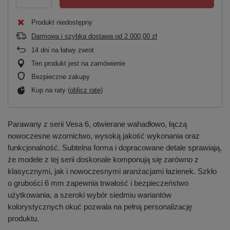
Produkt niedostępny
Darmowa i szybka dostawa
od
2 000,00 zł
14
dni na łatwy zwrot
Ten produkt jest na zamówienie
Bezpieczne zakupy
Kup na raty (
oblicz ratę
)
Parawany z serii Vesa 6, otwierane wahadłowo, łączą
nowoczesne wzornictwo, wysoką jakość wykonania oraz
funkcjonalność. Subtelna forma i dopracowane detale sprawiają,
że modele z tej serii doskonale komponują się zarówno z
klasycznymi, jak i nowoczesnymi aranżacjami łazienek. Szkło
o grubości 6 mm zapewnia trwałość i bezpieczeństwo
użytkowania, a szeroki wybór siedmiu wariantów
kolorystycznych okuć pozwala na pełną personalizację
produktu.