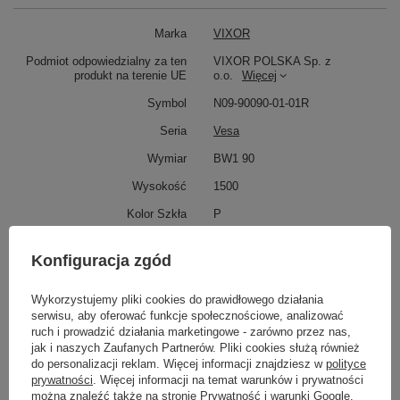
Marka
VIXOR
Podmiot odpowiedzialny za ten
VIXOR POLSKA Sp. z
produkt na terenie UE
o.o.
Więcej
Symbol
N09-90090-01-01R
Seria
Vesa
Wymiar
BW1 90
Wysokość
1500
Kolor Szkła
P
Potrzebujesz pomocy? Masz pytania?
Konfiguracja zgód
Zadaj pytanie a my odpowiemy niezwłocznie,
Zadaj pytanie
najciekawsze pytania i odpowiedzi publikując
Wykorzystujemy pliki cookies do prawidłowego działania
dla innych.
serwisu, aby oferować funkcje społecznościowe, analizować
ruch i prowadzić działania marketingowe - zarówno przez nas,
jak i naszych Zaufanych Partnerów. Pliki cookies służą również
do personalizacji reklam. Więcej informacji znajdziesz w
polityce
Napisz swoją opinię
prywatności
. Więcej informacji na temat warunków i prywatności
można znaleźć także na stronie
Prywatność i warunki Google
.