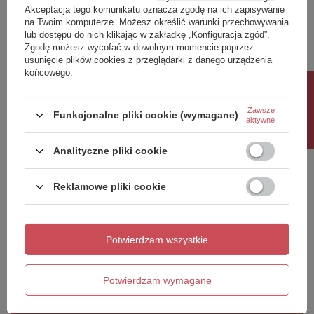
Akceptacja tego komunikatu oznacza zgodę na ich zapisywanie
Twoja ocena:
na Twoim komputerze. Możesz określić warunki przechowywania
5/5
lub dostępu do nich klikając w zakładkę „Konfiguracja zgód”.
Zgodę możesz wycofać w dowolnym momencie poprzez
usunięcie plików cookies z przeglądarki z danego urządzenia
końcowego.
Treść twojej opinii
Rabat 10%
Zawsze
Funkcjonalne pliki cookie (wymagane)
aktywne
Analityczne pliki cookie
Dodaj własne zdjęcie produktu:
Reklamowe pliki cookie
Potwierdzam wszystkie
Twoje imię
Twój email
Potwierdzam wymagane