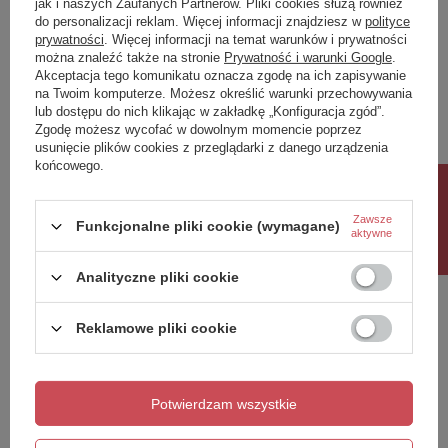
jak i naszych Zaufanych Partnerów. Pliki cookies służą również
do personalizacji reklam. Więcej informacji znajdziesz w
polityce
Twoja ocena:
prywatności
. Więcej informacji na temat warunków i prywatności
5/5
można znaleźć także na stronie
Prywatność i warunki Google
.
Akceptacja tego komunikatu oznacza zgodę na ich zapisywanie
na Twoim komputerze. Możesz określić warunki przechowywania
lub dostępu do nich klikając w zakładkę „Konfiguracja zgód”.
Treść twojej opinii
Zgodę możesz wycofać w dowolnym momencie poprzez
usunięcie plików cookies z przeglądarki z danego urządzenia
końcowego.
Rabat 10%
Zawsze
Funkcjonalne pliki cookie (wymagane)
aktywne
Dodaj własne zdjęcie produktu:
Analityczne pliki cookie
Reklamowe pliki cookie
Twoje imię
Twój email
Potwierdzam wszystkie