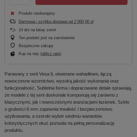
Produkt niedostępny
Darmowa i szybka dostawa
od
2 000,00 zł
14
dni na łatwy zwrot
Ten produkt jest na zamówienie
Bezpieczne zakupy
Kup na raty (
oblicz ratę
)
Parawany z serii Vesa 6, otwierane wahadłowo, łączą
nowoczesne wzornictwo, wysoką jakość wykonania oraz
funkcjonalność. Subtelna forma i dopracowane detale sprawiają,
że modele z tej serii doskonale komponują się zarówno z
klasycznymi, jak i nowoczesnymi aranżacjami łazienek. Szkło
o grubości 6 mm zapewnia trwałość i bezpieczeństwo
użytkowania, a szeroki wybór siedmiu wariantów
kolorystycznych okuć pozwala na pełną personalizację
produktu.