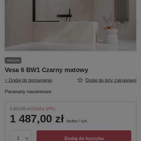
OKAZJA
Vesa 6 BW1 Czarny matowy
+ Dodaj do porównania
Dodaj do listy zakupowej
Parawany nawannowe
1 651,89 zł
(Zniżka
10
%)
1 487,00 zł
brutto
/
szt.
Dodaj do koszyka