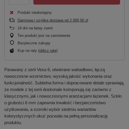
Produkt niedostępny
Darmowa i szybka dostawa
od
2 000,00 zł
14
dni na łatwy zwrot
Ten produkt jest na zamówienie
Bezpieczne zakupy
Kup na raty (
oblicz ratę
)
Parawany z serii Vesa 6, otwierane wahadłowo, łączą
nowoczesne wzornictwo, wysoką jakość wykonania oraz
funkcjonalność. Subtelna forma i dopracowane detale sprawiają,
że modele z tej serii doskonale komponują się zarówno z
klasycznymi, jak i nowoczesnymi aranżacjami łazienek. Szkło
o grubości 6 mm zapewnia trwałość i bezpieczeństwo
użytkowania, a szeroki wybór siedmiu wariantów
kolorystycznych okuć pozwala na pełną personalizację
produktu.