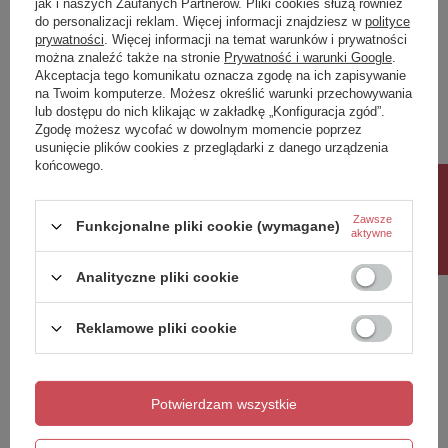
jak i naszych Zaufanych Partnerów. Pliki cookies służą również
do personalizacji reklam. Więcej informacji znajdziesz w
polityce
Twoja ocena:
prywatności
. Więcej informacji na temat warunków i prywatności
5/5
można znaleźć także na stronie
Prywatność i warunki Google
.
Akceptacja tego komunikatu oznacza zgodę na ich zapisywanie
na Twoim komputerze. Możesz określić warunki przechowywania
lub dostępu do nich klikając w zakładkę „Konfiguracja zgód”.
Treść twojej opinii
Zgodę możesz wycofać w dowolnym momencie poprzez
usunięcie plików cookies z przeglądarki z danego urządzenia
końcowego.
Rabat 10%
Zawsze
Funkcjonalne pliki cookie (wymagane)
aktywne
Dodaj własne zdjęcie produktu:
Analityczne pliki cookie
Reklamowe pliki cookie
Twoje imię
Twój email
Potwierdzam wszystkie