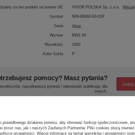
zialny za ten produkt na terenie UE
VIXOR POLSKA Sp. z o.o.
Więcej
Symbol
N09-90060-93-01R
Seria
Vesa
Wymiar
BW1 60
Wysokość
1500
Kolor Szkła
P
trzebujesz pomocy? Masz pytania?
Zadaj 
ezwłocznie, najciekawsze pytania i odpowiedzi publikując dla
innych.
Napisz swoją opinię
o prawidłowego działania serwisu, aby oferować funkcje społecznościowe, an
o przez nas, jak i naszych Zaufanych Partnerów. Pliki cookies służą również 
polityce prywatności
. Więcej informacji na temat warunków i prywatności moż