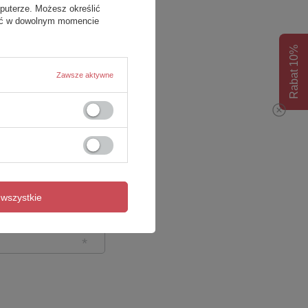
puterze. Możesz określić
fać w dowolnym momencie
Rabat 10%
Zawsze aktywne
wszystkie