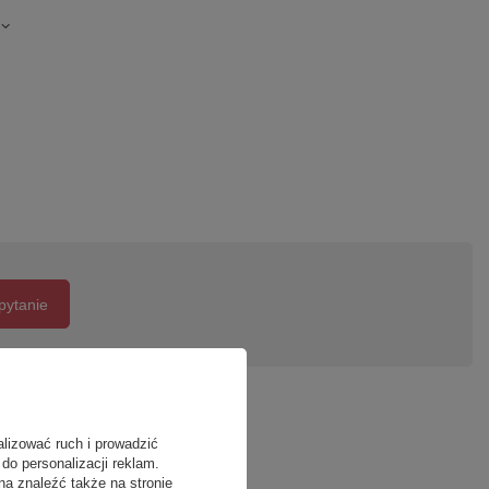
pytanie
alizować ruch i prowadzić
do personalizacji reklam.
na znaleźć także na stronie