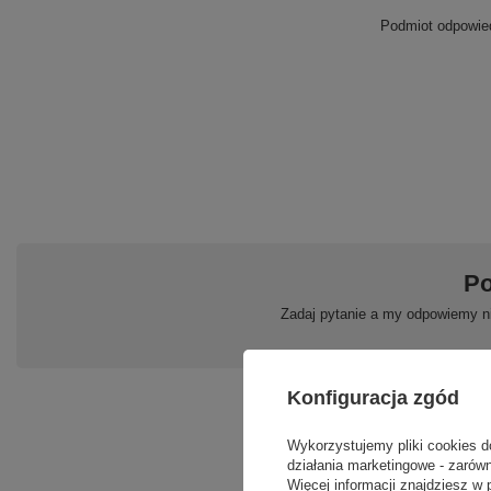
Podmiot odpowied
Po
Zadaj pytanie a my odpowiemy ni
Konfiguracja zgód
Wykorzystujemy pliki cookies d
działania marketingowe - zarówn
Więcej informacji znajdziesz w