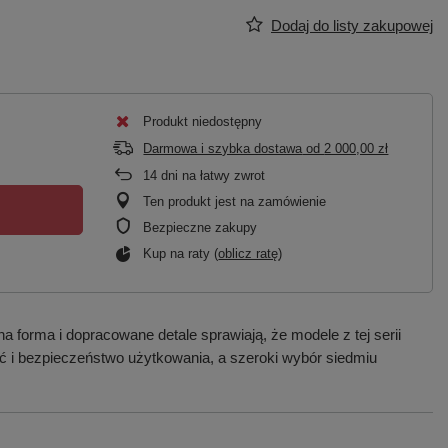
Dodaj do listy zakupowej
Produkt niedostępny
Darmowa i szybka dostawa
od
2 000,00 zł
14
dni na łatwy zwrot
Ten produkt jest na zamówienie
Bezpieczne zakupy
Kup na raty (
oblicz ratę
)
forma i dopracowane detale sprawiają, że modele z tej serii
ć i bezpieczeństwo użytkowania, a szeroki wybór siedmiu