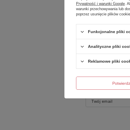
Prywatność i warunki Google
. 
warunki przechowywania lub do
poprzez usunięcie plików cooki
Treść twojej opinii
Funkcjonalne pliki 
Analityczne pliki coo
Reklamowe pliki coo
Dodaj własne zdję
Potwier
Twoje imię
Twój email