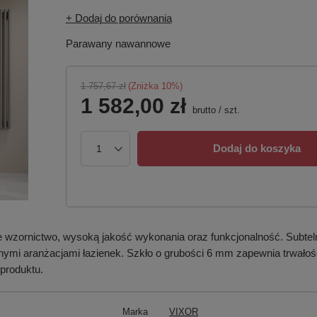
+ Dodaj do porównania
Parawany nawannowe
1 757,67 zł
(Zniżka
10
%)
1 582,00 zł
brutto
/
szt.
Dodaj do koszyka
wzornictwo, wysoką jakość wykonania oraz funkcjonalność. Subtelna 
ymi aranżacjami łazienek. Szkło o grubości 6 mm zapewnia trwałoś
produktu.
Marka
VIXOR