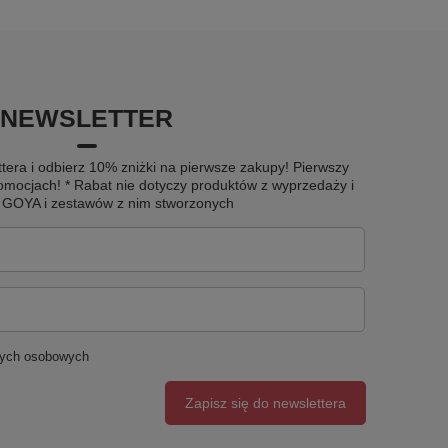
NEWSLETTER
tera i odbierz 10% zniżki na pierwsze zakupy! Pierwszy
omocjach! * Rabat nie dotyczy produktów z wyprzedaży i
u GOYA i zestawów z nim stworzonych
nych osobowych
Zapisz się do newslettera