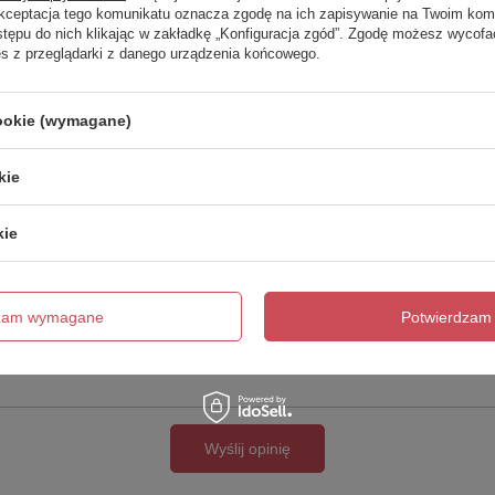
Twoja ocena:
Akceptacja tego komunikatu oznacza zgodę na ich zapisywanie na Twoim kom
5/5
stępu do nich klikając w zakładkę „Konfiguracja zgód”. Zgodę możesz wyco
es z przeglądarki z danego urządzenia końcowego.
cookie (wymagane)
kie
kie
cie produktu:
dzam wymagane
Potwierdzam 
Wyślij opinię