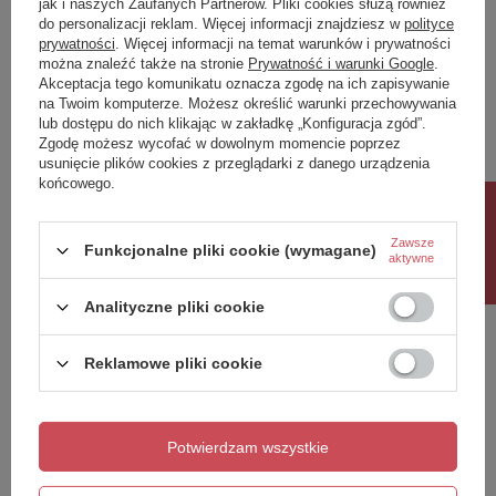
jak i naszych Zaufanych Partnerów. Pliki cookies służą również
do personalizacji reklam. Więcej informacji znajdziesz w
polityce
Twoja ocena:
prywatności
. Więcej informacji na temat warunków i prywatności
5/5
można znaleźć także na stronie
Prywatność i warunki Google
.
Akceptacja tego komunikatu oznacza zgodę na ich zapisywanie
na Twoim komputerze. Możesz określić warunki przechowywania
lub dostępu do nich klikając w zakładkę „Konfiguracja zgód”.
Treść twojej opinii
Zgodę możesz wycofać w dowolnym momencie poprzez
usunięcie plików cookies z przeglądarki z danego urządzenia
końcowego.
Rabat 10%
Zawsze
Funkcjonalne pliki cookie (wymagane)
aktywne
Dodaj własne zdjęcie produktu:
Analityczne pliki cookie
Reklamowe pliki cookie
Twoje imię
Twój email
Potwierdzam wszystkie