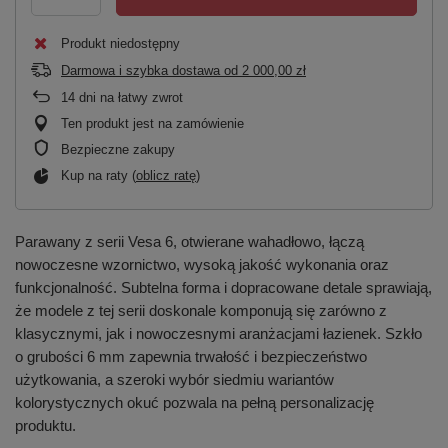
Produkt niedostępny
Darmowa i szybka dostawa
od
2 000,00 zł
14
dni na łatwy zwrot
Ten produkt jest na zamówienie
Bezpieczne zakupy
Kup na raty (
oblicz ratę
)
Parawany z serii Vesa 6, otwierane wahadłowo, łączą
nowoczesne wzornictwo, wysoką jakość wykonania oraz
funkcjonalność. Subtelna forma i dopracowane detale sprawiają,
że modele z tej serii doskonale komponują się zarówno z
klasycznymi, jak i nowoczesnymi aranżacjami łazienek. Szkło
o grubości 6 mm zapewnia trwałość i bezpieczeństwo
użytkowania, a szeroki wybór siedmiu wariantów
kolorystycznych okuć pozwala na pełną personalizację
produktu.