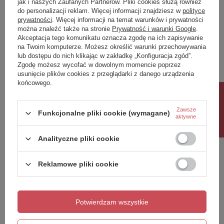
jak i naszych Zaufanych Partnerów. Pliki cookies służą również
do personalizacji reklam. Więcej informacji znajdziesz w
polityce
Twoja ocena:
prywatności
. Więcej informacji na temat warunków i prywatności
5/5
można znaleźć także na stronie
Prywatność i warunki Google
.
Akceptacja tego komunikatu oznacza zgodę na ich zapisywanie
na Twoim komputerze. Możesz określić warunki przechowywania
lub dostępu do nich klikając w zakładkę „Konfiguracja zgód”.
Treść twojej opinii
Zgodę możesz wycofać w dowolnym momencie poprzez
usunięcie plików cookies z przeglądarki z danego urządzenia
końcowego.
Rabat 10%
Zawsze
Funkcjonalne pliki cookie (wymagane)
aktywne
Dodaj własne zdjęcie produktu:
Analityczne pliki cookie
Reklamowe pliki cookie
Twoje imię
Twój email
Potwierdzam wszystkie