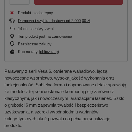
Produkt niedostępny
Darmowa i szybka dostawa
od
2 000,00 zł
14
dni na łatwy zwrot
Ten produkt jest na zamówienie
Bezpieczne zakupy
Kup na raty (
oblicz ratę
)
Parawany z serii Vesa 6, otwierane wahadłowo, łączą
nowoczesne wzornictwo, wysoką jakość wykonania oraz
funkcjonalność. Subtelna forma i dopracowane detale sprawiają,
że modele z tej serii doskonale komponują się zarówno z
klasycznymi, jak i nowoczesnymi aranżacjami łazienek. Szkło
o grubości 6 mm zapewnia trwałość i bezpieczeństwo
użytkowania, a szeroki wybór siedmiu wariantów
kolorystycznych okuć pozwala na pełną personalizację
produktu.