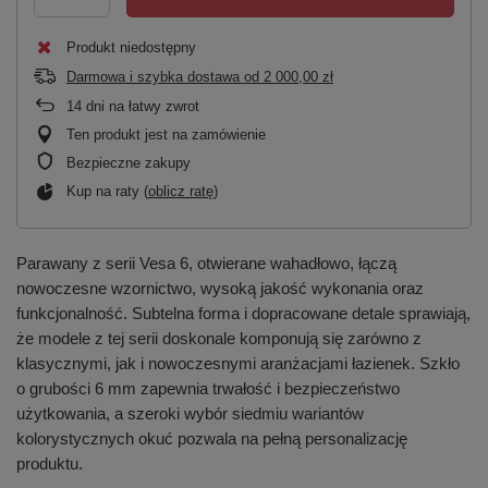
Produkt niedostępny
Darmowa i szybka dostawa
od
2 000,00 zł
14
dni na łatwy zwrot
Ten produkt jest na zamówienie
Bezpieczne zakupy
Kup na raty (
oblicz ratę
)
Parawany z serii Vesa 6, otwierane wahadłowo, łączą
nowoczesne wzornictwo, wysoką jakość wykonania oraz
funkcjonalność. Subtelna forma i dopracowane detale sprawiają,
że modele z tej serii doskonale komponują się zarówno z
klasycznymi, jak i nowoczesnymi aranżacjami łazienek. Szkło
o grubości 6 mm zapewnia trwałość i bezpieczeństwo
użytkowania, a szeroki wybór siedmiu wariantów
kolorystycznych okuć pozwala na pełną personalizację
produktu.