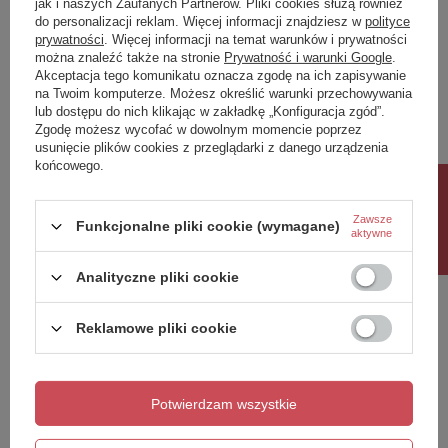
jak i naszych Zaufanych Partnerów. Pliki cookies służą również
do personalizacji reklam. Więcej informacji znajdziesz w
polityce
Twoja ocena:
prywatności
. Więcej informacji na temat warunków i prywatności
5/5
można znaleźć także na stronie
Prywatność i warunki Google
.
Akceptacja tego komunikatu oznacza zgodę na ich zapisywanie
na Twoim komputerze. Możesz określić warunki przechowywania
lub dostępu do nich klikając w zakładkę „Konfiguracja zgód”.
Treść twojej opinii
Zgodę możesz wycofać w dowolnym momencie poprzez
usunięcie plików cookies z przeglądarki z danego urządzenia
końcowego.
Rabat 10%
Zawsze
Funkcjonalne pliki cookie (wymagane)
aktywne
Dodaj własne zdjęcie produktu:
Analityczne pliki cookie
Reklamowe pliki cookie
Twoje imię
Twój email
Potwierdzam wszystkie