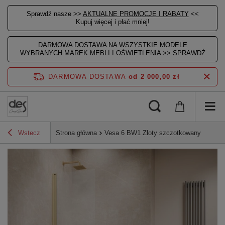
Sprawdź nasze >>
AKTUALNE PROMOCJE I RABATY
<<
Kupuj więcej i płać mniej!
DARMOWA DOSTAWA NA WSZYSTKIE MODELE
WYBRANYCH MAREK MEBLI I OŚWIETLENIA >>
SPRAWDŹ
DARMOWA DOSTAWA
od 2 000,00 zł
Wstecz
Strona główna
Vesa 6 BW1 Złoty szczotkowany