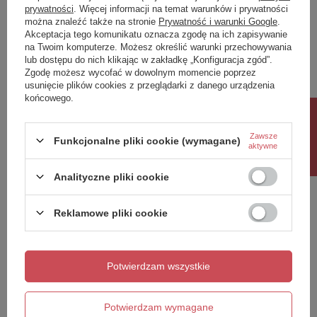
prywatności
. Więcej informacji na temat warunków i prywatności
można znaleźć także na stronie
Prywatność i warunki Google
.
Napisz swoją opinię
Akceptacja tego komunikatu oznacza zgodę na ich zapisywanie
na Twoim komputerze. Możesz określić warunki przechowywania
lub dostępu do nich klikając w zakładkę „Konfiguracja zgód”.
Twoja ocena:
Zgodę możesz wycofać w dowolnym momencie poprzez
5/5
usunięcie plików cookies z przeglądarki z danego urządzenia
końcowego.
Rabat 10%
Treść twojej opinii
Zawsze
Funkcjonalne pliki cookie (wymagane)
aktywne
Analityczne pliki cookie
Reklamowe pliki cookie
Dodaj własne zdjęcie produktu:
Potwierdzam wszystkie
Twoje imię
Potwierdzam wymagane