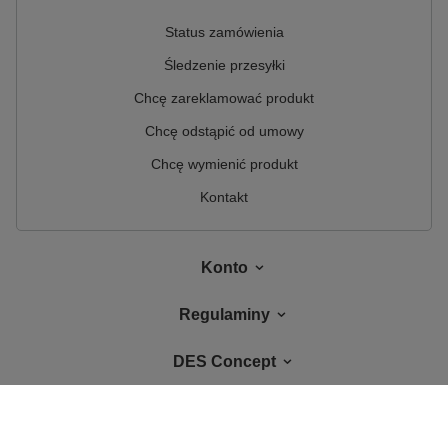
Status zamówienia
Śledzenie przesyłki
Chcę zareklamować produkt
Chcę odstąpić od umowy
Chcę wymienić produkt
Kontakt
Konto
Regulaminy
DES Concept
W sklepie prezentujemy ceny brutto (z VAT).
Stawki VAT dla konsumentów z
kraju:
Polska
.