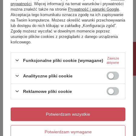
prywatności
. Więcej informacji na temat warunków i prywatności
można znaleźć także na stronie
Prywatność i warunki Google
.
Napisz swoją opinię
Akceptacja tego komunikatu oznacza zgodę na ich zapisywanie
na Twoim komputerze. Możesz określić warunki przechowywania
lub dostępu do nich klikając w zakładkę „Konfiguracja zgód”.
Twoja ocena:
Zgodę możesz wycofać w dowolnym momencie poprzez
5/5
usunięcie plików cookies z przeglądarki z danego urządzenia
końcowego.
Rabat 10%
Treść twojej opinii
Zawsze
Funkcjonalne pliki cookie (wymagane)
aktywne
Analityczne pliki cookie
Reklamowe pliki cookie
Dodaj własne zdjęcie produktu:
Potwierdzam wszystkie
Twoje imię
Potwierdzam wymagane