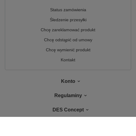
Status zamówienia
Śledzenie przesyłki
Chcę zareklamować produkt
Chcę odstąpić od umowy
Chcę wymienić produkt
Kontakt
Konto
Regulaminy
DES Concept
W sklepie prezentujemy ceny brutto (z VAT).
Stawki VAT dla konsumentów z
kraju:
Polska
.