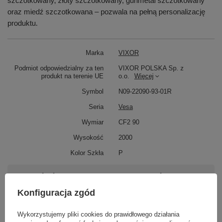
szczotkowany, złoty szczotkowany, gunmetal szczotkowany
oraz miedź szczotkowana – pozwala na pełną personalizację
produktu.
Marka
VIXOR
Podmiot odpowiedzialny za ten
VIXOR POLSKA Sp. z
produkt na terenie UE
o.o.
Więcej
Symbol
N09-22090-93-01R
Seria
Vesa
Wymiar
CF2 90
Wysokość
2000
Kolor Szkła
P
Potrzebujesz pomocy? Masz pytania?
Zadaj pytanie a my odpowiemy niezwłocznie,
Konfiguracja zgód
Zadaj pytanie
najciekawsze pytania i odpowiedzi publikując
dla innych.
Wykorzystujemy pliki cookies do prawidłowego działania