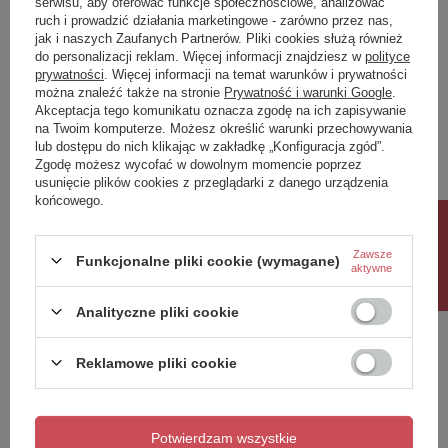
serwisu, aby oferować funkcje społecznościowe, analizować
ruch i prowadzić działania marketingowe - zarówno przez nas,
Napisz swoją opinię
jak i naszych Zaufanych Partnerów. Pliki cookies służą również
do personalizacji reklam. Więcej informacji znajdziesz w
polityce
prywatności
. Więcej informacji na temat warunków i prywatności
można znaleźć także na stronie
Prywatność i warunki Google
.
Twoja ocena:
Akceptacja tego komunikatu oznacza zgodę na ich zapisywanie
5/5
na Twoim komputerze. Możesz określić warunki przechowywania
lub dostępu do nich klikając w zakładkę „Konfiguracja zgód”.
Zgodę możesz wycofać w dowolnym momencie poprzez
usunięcie plików cookies z przeglądarki z danego urządzenia
Treść twojej opinii
końcowego.
Rabat 10%
Zawsze
Funkcjonalne pliki cookie (wymagane)
aktywne
Dodaj własne zdjęcie produktu:
Analityczne pliki cookie
Reklamowe pliki cookie
Twoje imię
Potwierdzam wszystkie