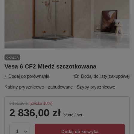
OKAZJA
Vesa 6 CF2 Miedź szczotkowana
+ Dodaj do porównania
Dodaj do listy zakupowej
Kabiny prysznicowe - zabudowane - Szyby prysznicowe
3 151,26 zł
(Zniżka
10
%)
2 836,00 zł
brutto
/
szt.
Dodaj do koszyka