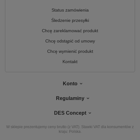
Status zamówienia
Śledzenie przesyłki
Chcę zareklamować produkt
Chcę odstąpić od umowy
Chcę wymienić produkt
Kontakt
Konto
Regulaminy
DES Concept
W sklepie prezentujemy ceny brutto (z VAT).
Stawki VAT dla konsumentów z
kraju:
Polska
.