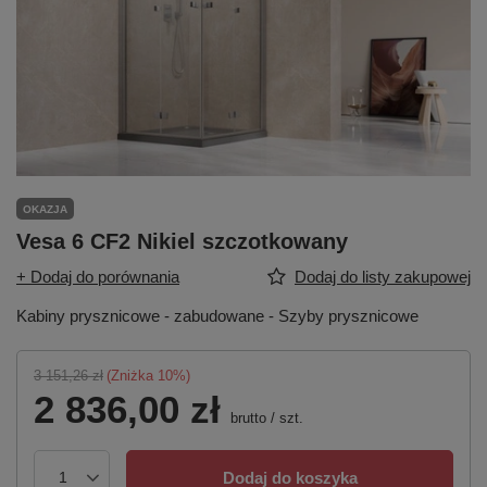
OKAZJA
Vesa 6 CF2 Nikiel szczotkowany
+ Dodaj do porównania
Dodaj do listy zakupowej
Kabiny prysznicowe - zabudowane - Szyby prysznicowe
3 151,26 zł
(Zniżka
10
%)
2 836,00 zł
brutto
/
szt.
Dodaj do koszyka