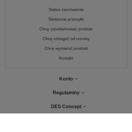
Status zamówienia
Śledzenie przesyłki
Chcę zareklamować produkt
Chcę odstąpić od umowy
Chcę wymienić produkt
Kontakt
Konto
Regulaminy
DES Concept
W sklepie prezentujemy ceny brutto (z VAT).
Stawki VAT dla konsumentów z
kraju:
Polska
.