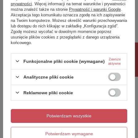
prywatności
. Więcej informacji na temat warunków i prywatności
można znaleźć także na stronie
Prywatność i warunki Google
.
Napisz swoją opinię
Akceptacja tego komunikatu oznacza zgodę na ich zapisywanie
na Twoim komputerze. Możesz określić warunki przechowywania
lub dostępu do nich klikając w zakładkę „Konfiguracja zgód”.
Twoja ocena:
Zgodę możesz wycofać w dowolnym momencie poprzez
5/5
usunięcie plików cookies z przeglądarki z danego urządzenia
końcowego.
Rabat 10%
Treść twojej opinii
Zawsze
Funkcjonalne pliki cookie (wymagane)
aktywne
Analityczne pliki cookie
Reklamowe pliki cookie
Dodaj własne zdjęcie produktu:
Potwierdzam wszystkie
Twoje imię
Potwierdzam wymagane