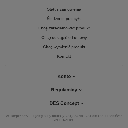
Status zamówienia
Śledzenie przesyłki
Chcę zareklamować produkt
Chcę odstąpić od umowy
Chcę wymienić produkt
Kontakt
Konto
Regulaminy
DES Concept
W sklepie prezentujemy ceny brutto (z VAT).
Stawki VAT dla konsumentów z
kraju:
Polska
.