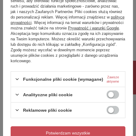
serwisu, aby oferować funkcje społecznościowe, analizować
ruch i prowadzić działania marketingowe - zarówno przez nas,
Napisz swoją opinię
jak i naszych Zaufanych Partnerów. Pliki cookies służą również
do personalizacji reklam. Więcej informacji znajdziesz w
polityce
prywatności
. Więcej informacji na temat warunków i prywatności
można znaleźć także na stronie
Prywatność i warunki Google
.
Twoja ocena:
Akceptacja tego komunikatu oznacza zgodę na ich zapisywanie
5/5
na Twoim komputerze. Możesz określić warunki przechowywania
lub dostępu do nich klikając w zakładkę „Konfiguracja zgód”.
Zgodę możesz wycofać w dowolnym momencie poprzez
usunięcie plików cookies z przeglądarki z danego urządzenia
Treść twojej opinii
końcowego.
Rabat 10%
Zawsze
Funkcjonalne pliki cookie (wymagane)
aktywne
Dodaj własne zdjęcie produktu:
Analityczne pliki cookie
Reklamowe pliki cookie
Twoje imię
Potwierdzam wszystkie