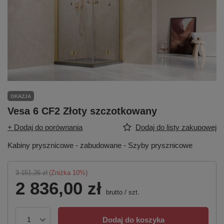
OKAZJA
Vesa 6 CF2 Złoty szczotkowany
+ Dodaj do porównania
Dodaj do listy zakupowej
Kabiny prysznicowe - zabudowane - Szyby prysznicowe
3 151,26 zł
(Zniżka
10
%)
2 836,00 zł
brutto
/
szt.
Dodaj do koszyka