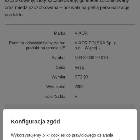
szczotkowany, złoty szczotkowany, gunmetal szczotkowany
oraz miedź szczotkowana – pozwala na pełną personalizację
produktu.
Marka
VIXOR
Podmiot odpowiedzialny za ten
VIXOR POLSKA Sp. z
produkt na terenie UE
o.o.
Więcej
Symbol
N09-22090-99-01R
Seria
Vesa
Wymiar
CF2 90
Wysokość
2000
Kolor Szkła
P
Potrzebujesz pomocy? Masz pytania?
Zadaj pytanie a my odpowiemy niezwłocznie,
Konfiguracja zgód
Zadaj pytanie
najciekawsze pytania i odpowiedzi publikując
dla innych.
Wykorzystujemy pliki cookies do prawidłowego działania