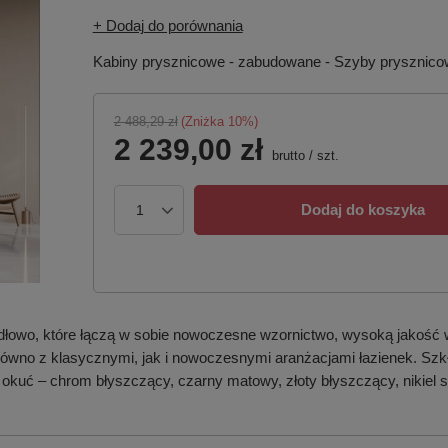
+ Dodaj do porównania
Kabiny prysznicowe - zabudowane - Szyby prysznic
2 488,29 zł
(Zniżka
10
%)
2 239,00 zł
brutto
/
szt.
Dodaj do koszyka
dłowo, które łączą w sobie nowoczesne wzornictwo, wysoką jakość 
 zarówno z klasycznymi, jak i nowoczesnymi aranżacjami łazienek. S
 okuć – chrom błyszczący, czarny matowy, złoty błyszczący, nikiel