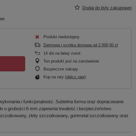
Dodaj do listy zakupowej
owe
Produkt niedostępny
Darmowa i szybka dostawa
od
2 000,00 zł
14
dni na łatwy zwrot
Ten produkt jest na zamówienie
Bezpieczne zakupy
Kup na raty (
oblicz ratę
)
wykonania i funkcjonalność. Subtelna forma oraz dopracowane
zkło o grubości 6 mm zapewnia trwałość i bezpieczeństwo
 szczotkowany, złoty szczotkowany, gunmetal szczotkowany oraz