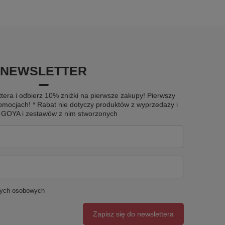
NEWSLETTER
tera i odbierz 10% zniżki na pierwsze zakupy! Pierwszy
omocjach! * Rabat nie dotyczy produktów z wyprzedaży i
u GOYA i zestawów z nim stworzonych
nych osobowych
Zapisz się do newslettera