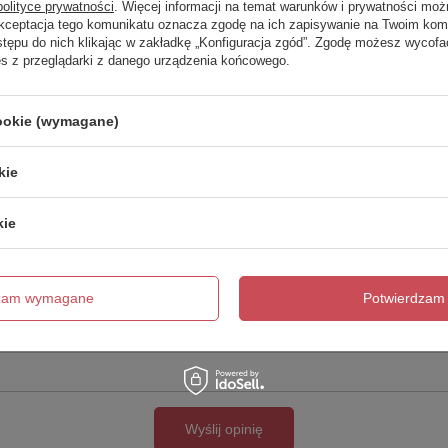
polityce prywatności
. Więcej informacji na temat warunków i prywatności moż
Akceptacja tego komunikatu oznacza zgodę na ich zapisywanie na Twoim kom
Twoja ocena:
stępu do nich klikając w zakładkę „Konfiguracja zgód”. Zgodę możesz wyco
5/5
es z przeglądarki z danego urządzenia końcowego.
cookie (wymagane)
kie
kie
cie produktu:
dzam wymagane
Potwierdzam 
Wyślij opinię