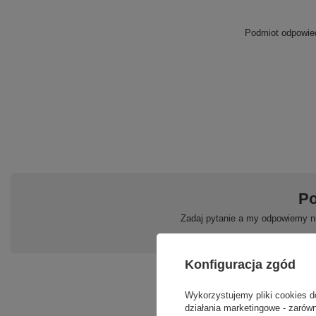
Podmiot odpowied
Po
Zadaj pytanie a my odpowiemy ni
Konfiguracja zgód
Wykorzystujemy pliki cookies d
działania marketingowe - zarówn