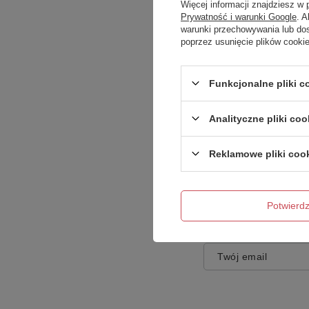
Więcej informacji znajdziesz w
Prywatność i warunki Google
. 
warunki przechowywania lub do
poprzez usunięcie plików cooki
Treść twojej opinii
Funkcjonalne pliki 
Analityczne pliki coo
Reklamowe pliki coo
Dodaj własne zdję
Potwier
Twoje imię
Twój email