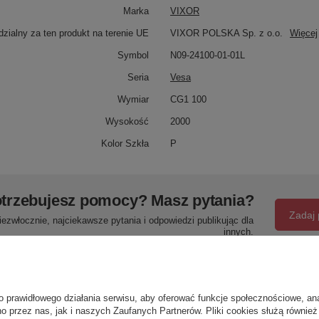
Marka
VIXOR
zialny za ten produkt na terenie UE
VIXOR POLSKA Sp. z o.o.
Więcej
Symbol
N09-24100-01-01L
Seria
Vesa
Wymiar
CG1 100
Wysokość
2000
Kolor Szkła
P
trzebujesz pomocy? Masz pytania?
Zadaj 
ezwłocznie, najciekawsze pytania i odpowiedzi publikując dla
innych.
Napisz swoją opinię
o prawidłowego działania serwisu, aby oferować funkcje społecznościowe, an
o przez nas, jak i naszych Zaufanych Partnerów. Pliki cookies służą również 