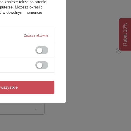
na znaleźć także na stronie
puterze. Możesz określić
fać w dowolnym momencie
Rabat 10%
Zawsze aktywne
wszystkie