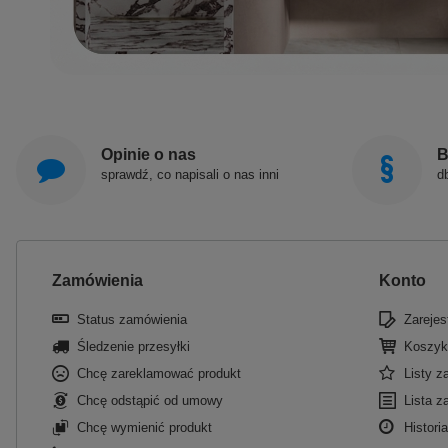
Opinie o nas
B
sprawdź, co napisali o nas inni
d
Zamówienia
Konto
Status zamówienia
Zarejest
Śledzenie przesyłki
Koszyk
Chcę zareklamować produkt
Listy 
Chcę odstąpić od umowy
Lista z
Chcę wymienić produkt
Historia