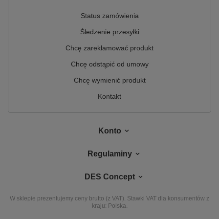
Status zamówienia
Śledzenie przesyłki
Chcę zareklamować produkt
Chcę odstąpić od umowy
Chcę wymienić produkt
Kontakt
Konto
Regulaminy
DES Concept
W sklepie prezentujemy ceny brutto (z VAT).
Stawki VAT dla konsumentów z
kraju:
Polska
.