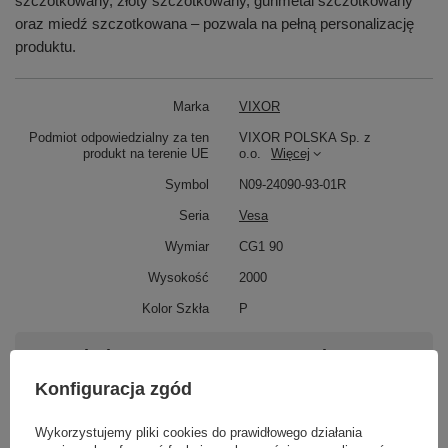
szczotkowany, złoty szczotkowany, gunmetal szczotkowany
oraz miedź szczotkowana – pozwala na pełną personalizację
produktu.
Marka
VIXOR
Podmiot odpowiedzialny za ten
VIXOR POLSKA Sp. z
produkt na terenie UE
o.o.
Więcej
Symbol
N09-24090-93-01R
Seria
Vesa
Wymiar
CG1 90
Wysokość
2000
Kolor Szkła
P
Potrzebujesz pomocy? Masz pytania?
Zadaj pytanie a my odpowiemy niezwłocznie,
Konfiguracja zgód
Zadaj pytanie
najciekawsze pytania i odpowiedzi publikując
dla innych.
Wykorzystujemy pliki cookies do prawidłowego działania