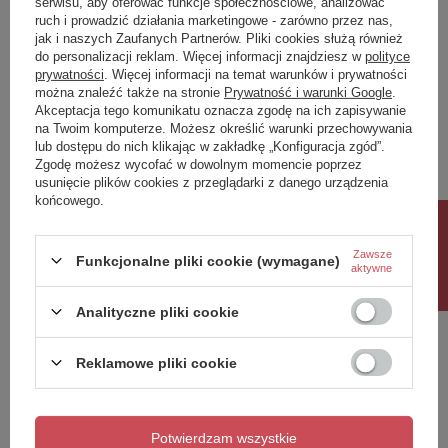
serwisu, aby oferować funkcje społecznościowe, analizować
ruch i prowadzić działania marketingowe - zarówno przez nas,
Napisz swoją opinię
jak i naszych Zaufanych Partnerów. Pliki cookies służą również
do personalizacji reklam. Więcej informacji znajdziesz w
polityce
prywatności
. Więcej informacji na temat warunków i prywatności
można znaleźć także na stronie
Prywatność i warunki Google
.
Twoja ocena:
Akceptacja tego komunikatu oznacza zgodę na ich zapisywanie
5/5
na Twoim komputerze. Możesz określić warunki przechowywania
lub dostępu do nich klikając w zakładkę „Konfiguracja zgód”.
Zgodę możesz wycofać w dowolnym momencie poprzez
usunięcie plików cookies z przeglądarki z danego urządzenia
Treść twojej opinii
końcowego.
Rabat 10%
Zawsze
Funkcjonalne pliki cookie (wymagane)
aktywne
Dodaj własne zdjęcie produktu:
Analityczne pliki cookie
Reklamowe pliki cookie
Twoje imię
Potwierdzam wszystkie