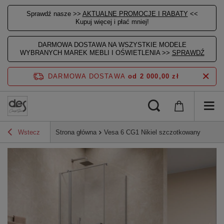
Sprawdź nasze >>
AKTUALNE PROMOCJE I RABATY
<<
Kupuj więcej i płać mniej!
DARMOWA DOSTAWA NA WSZYSTKIE MODELE
WYBRANYCH MAREK MEBLI I OŚWIETLENIA >>
SPRAWDŹ
DARMOWA DOSTAWA
od 2 000,00 zł
Wstecz
Strona główna
Vesa 6 CG1 Nikiel szczotkowany