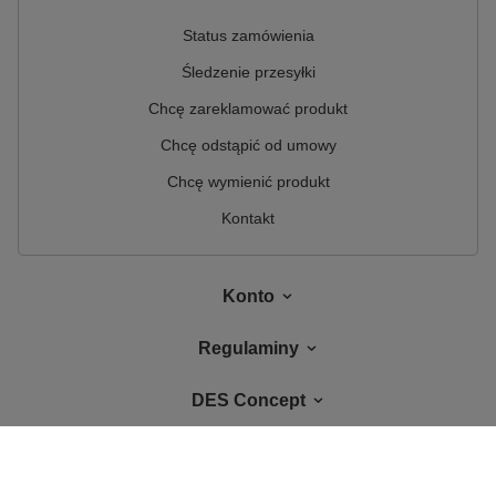
Status zamówienia
Śledzenie przesyłki
Chcę zareklamować produkt
Chcę odstąpić od umowy
Chcę wymienić produkt
Kontakt
Konto
Regulaminy
DES Concept
W sklepie prezentujemy ceny brutto (z VAT).
Stawki VAT dla konsumentów z
kraju:
Polska
.