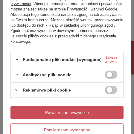
prywatności
. Więcej informacji na temat warunków i prywatności
można znaleźć także na stronie
Prywatność i warunki Google
.
Napisz swoją opinię
Akceptacja tego komunikatu oznacza zgodę na ich zapisywanie
na Twoim komputerze. Możesz określić warunki przechowywania
lub dostępu do nich klikając w zakładkę „Konfiguracja zgód”.
Twoja ocena:
Zgodę możesz wycofać w dowolnym momencie poprzez
5/5
usunięcie plików cookies z przeglądarki z danego urządzenia
końcowego.
Rabat 10%
Treść twojej opinii
Zawsze
Funkcjonalne pliki cookie (wymagane)
aktywne
Analityczne pliki cookie
Reklamowe pliki cookie
Dodaj własne zdjęcie produktu:
Potwierdzam wszystkie
Twoje imię
Potwierdzam wymagane