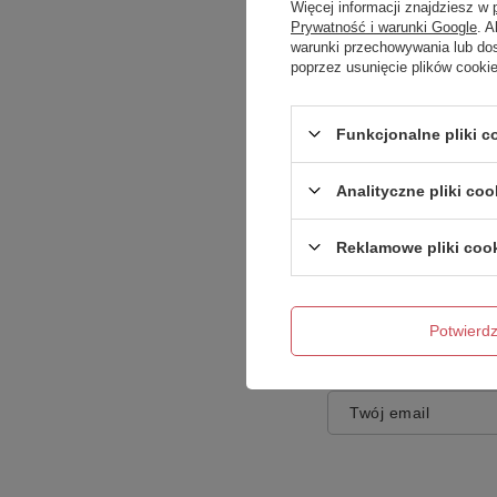
Więcej informacji znajdziesz w
Prywatność i warunki Google
. 
warunki przechowywania lub do
poprzez usunięcie plików cooki
Treść twojej opinii
Funkcjonalne pliki 
Analityczne pliki coo
Reklamowe pliki coo
Dodaj własne zdję
Potwier
Twoje imię
Twój email