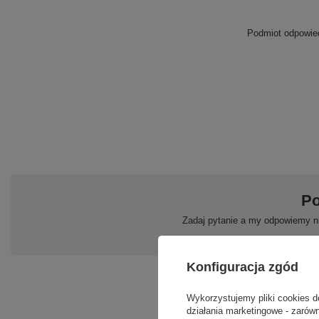
Podmiot odpowied
Po
Zadaj pytanie a my odpowiemy ni
Konfiguracja zgód
Wykorzystujemy pliki cookies d
działania marketingowe - zarówn