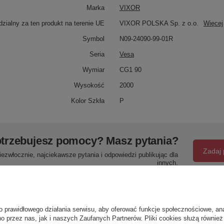
Marka
VIXOR
zialny za ten produkt na terenie UE
VIXOR POLSKA Sp. z o.o.
Więcej
Symbol
N09-24090-99-01R
Seria
Vesa
Wymiar
CG1 90
Wysokość
2000
Kolor Szkła
P
trzebujesz pomocy? Masz pytania?
Zadaj 
ezwłocznie, najciekawsze pytania i odpowiedzi publikując dla
innych.
Napisz swoją opinię
o prawidłowego działania serwisu, aby oferować funkcje społecznościowe, an
o przez nas, jak i naszych Zaufanych Partnerów. Pliki cookies służą również 