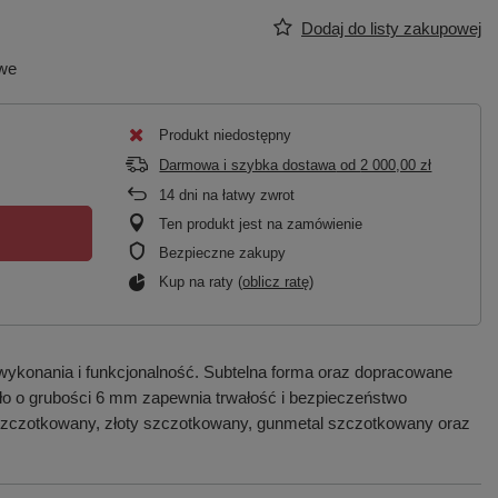
Dodaj do listy zakupowej
owe
Produkt niedostępny
Darmowa i szybka dostawa
od
2 000,00 zł
14
dni na łatwy zwrot
Ten produkt jest na zamówienie
Bezpieczne zakupy
Kup na raty (
oblicz ratę
)
wykonania i funkcjonalność. Subtelna forma oraz dopracowane
zkło o grubości 6 mm zapewnia trwałość i bezpieczeństwo
 szczotkowany, złoty szczotkowany, gunmetal szczotkowany oraz