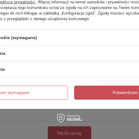
polityce prywatności
. Więcej informacji na temat warunków i prywatności moż
Akceptacja tego komunikatu oznacza zgodę na ich zapisywanie na Twoim kom
Twoja ocena:
stępu do nich klikając w zakładkę „Konfiguracja zgód”. Zgodę możesz wyco
5/5
es z przeglądarki z danego urządzenia końcowego.
cookie (wymagane)
kie
kie
cie produktu:
dzam wymagane
Potwierdzam 
Wyślij opinię