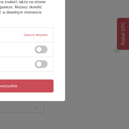
na znaleźć także na stronie
puterze. Możesz określić
fać w dowolnym momencie
Rabat 10%
Zawsze aktywne
wszystkie