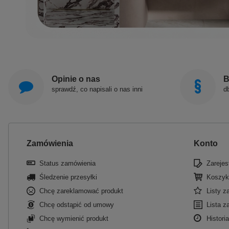
Opinie o nas
B
sprawdź, co napisali o nas inni
d
Zamówienia
Konto
Status zamówienia
Zarejest
Śledzenie przesyłki
Koszyk
Chcę zareklamować produkt
Listy 
Chcę odstąpić od umowy
Lista z
Chcę wymienić produkt
Historia