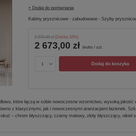
+ Dodaj do porównania
Kabiny prysznicowe - zabudowane - Szyby prysznic
2 970,45 zł
(Zniżka
10
%)
2 673,00 zł
brutto
/
szt.
Dodaj do koszyka
dłowo, które łączą w sobie nowoczesne wzornictwo, wysoką jakość 
 zarówno z klasycznymi, jak i nowoczesnymi aranżacjami łazienek. S
 okuć – chrom błyszczący, czarny matowy, złoty błyszczący, nikiel