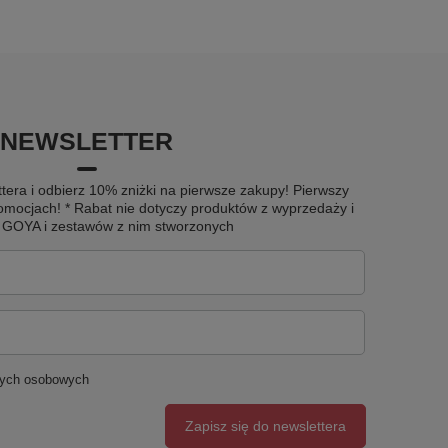
NEWSLETTER
tera i odbierz 10% zniżki na pierwsze zakupy! Pierwszy
omocjach! * Rabat nie dotyczy produktów z wyprzedaży i
u GOYA i zestawów z nim stworzonych
nych osobowych
Zapisz się do newslettera