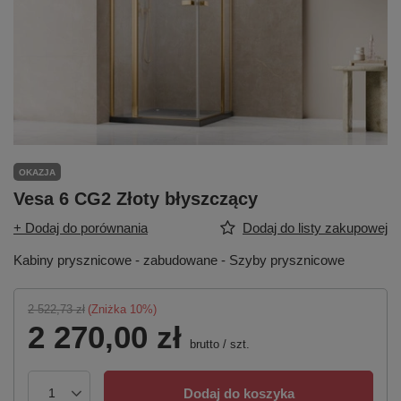
OKAZJA
Vesa 6 CG2 Złoty błyszczący
+ Dodaj do porównania
Dodaj do listy zakupowej
Kabiny prysznicowe - zabudowane - Szyby prysznicowe
2 522,73 zł
(Zniżka
10
%)
2 270,00 zł
brutto
/
szt.
Dodaj do koszyka