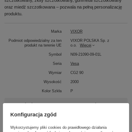
szczotkowany, złoty szczotkowany, gunmetal szczotkowany
oraz miedź szczotkowana – pozwala na pełną personalizację
produktu.
Marka
VIXOR
Podmiot odpowiedzialny za ten
VIXOR POLSKA Sp. z
produkt na terenie UE
o.o.
Więcej
Symbol
N09-21090-09-01L
Seria
Vesa
Wymiar
CG2 90
Wysokość
2000
Kolor Szkła
P
Potrzebujesz pomocy? Masz pytania?
Zadaj pytanie a my odpowiemy niezwłocznie,
Konfiguracja zgód
Zadaj pytanie
najciekawsze pytania i odpowiedzi publikując
dla innych.
Wykorzystujemy pliki cookies do prawidłowego działania