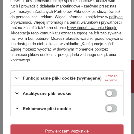
serwisu, aby oferować funkcje społecznościowe, analizować
ruch i prowadzić działania marketingowe - zarówno przez nas,
Napisz swoją opinię
jak i naszych Zaufanych Partnerów. Pliki cookies służą również
do personalizacji reklam. Więcej informacji znajdziesz w
polityce
prywatności
. Więcej informacji na temat warunków i prywatności
można znaleźć także na stronie
Prywatność i warunki Google
.
Twoja ocena:
Akceptacja tego komunikatu oznacza zgodę na ich zapisywanie
5/5
na Twoim komputerze. Możesz określić warunki przechowywania
lub dostępu do nich klikając w zakładkę „Konfiguracja zgód”.
Zgodę możesz wycofać w dowolnym momencie poprzez
usunięcie plików cookies z przeglądarki z danego urządzenia
Treść twojej opinii
końcowego.
Rabat 10%
Zawsze
Funkcjonalne pliki cookie (wymagane)
aktywne
Dodaj własne zdjęcie produktu:
Analityczne pliki cookie
Reklamowe pliki cookie
Twoje imię
Potwierdzam wszystkie