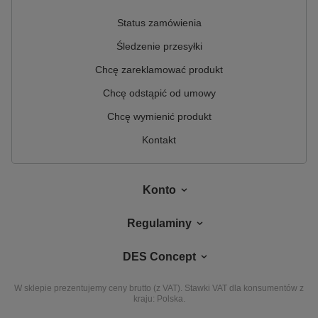
Status zamówienia
Śledzenie przesyłki
Chcę zareklamować produkt
Chcę odstąpić od umowy
Chcę wymienić produkt
Kontakt
Konto
Regulaminy
DES Concept
W sklepie prezentujemy ceny brutto (z VAT).
Stawki VAT dla konsumentów z
kraju:
Polska
.