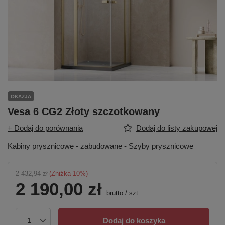
OKAZJA
Vesa 6 CG2 Złoty szczotkowany
+ Dodaj do porównania
Dodaj do listy zakupowej
Kabiny prysznicowe - zabudowane - Szyby prysznicowe
2 432,94 zł
(Zniżka
10
%)
2 190,00 zł
brutto
/
szt.
Dodaj do koszyka