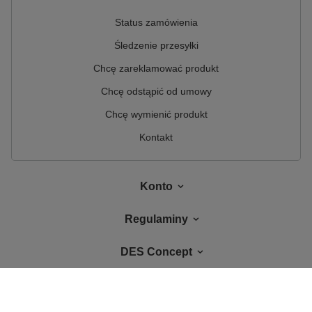
Status zamówienia
Śledzenie przesyłki
Chcę zareklamować produkt
Chcę odstąpić od umowy
Chcę wymienić produkt
Kontakt
Konto
Regulaminy
DES Concept
W sklepie prezentujemy ceny brutto (z VAT).
Stawki VAT dla konsumentów z
kraju:
Polska
.