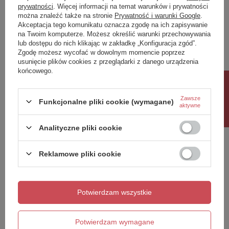
prywatności
. Więcej informacji na temat warunków i prywatności
można znaleźć także na stronie
Prywatność i warunki Google
.
Napisz swoją opinię
Akceptacja tego komunikatu oznacza zgodę na ich zapisywanie
na Twoim komputerze. Możesz określić warunki przechowywania
lub dostępu do nich klikając w zakładkę „Konfiguracja zgód”.
Twoja ocena:
Zgodę możesz wycofać w dowolnym momencie poprzez
5/5
usunięcie plików cookies z przeglądarki z danego urządzenia
końcowego.
Rabat 10%
Treść twojej opinii
Zawsze
Funkcjonalne pliki cookie (wymagane)
aktywne
Analityczne pliki cookie
Reklamowe pliki cookie
Dodaj własne zdjęcie produktu:
Potwierdzam wszystkie
Twoje imię
Potwierdzam wymagane