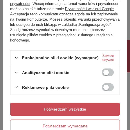
prywatności
. Więcej informacji na temat warunków i prywatności
można znaleźć także na stronie
Prywatność i warunki Google
.
Napisz swoją opinię
Akceptacja tego komunikatu oznacza zgodę na ich zapisywanie
na Twoim komputerze. Możesz określić warunki przechowywania
lub dostępu do nich klikając w zakładkę „Konfiguracja zgód”.
Twoja ocena:
Zgodę możesz wycofać w dowolnym momencie poprzez
5/5
usunięcie plików cookies z przeglądarki z danego urządzenia
końcowego.
Rabat 10%
Treść twojej opinii
Zawsze
Funkcjonalne pliki cookie (wymagane)
aktywne
Analityczne pliki cookie
Reklamowe pliki cookie
Dodaj własne zdjęcie produktu:
Potwierdzam wszystkie
Twoje imię
Potwierdzam wymagane