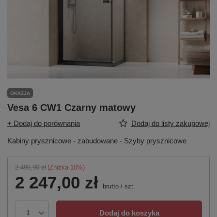
OKAZJA
Vesa 6 CW1 Czarny matowy
+ Dodaj do porównania
Dodaj do listy zakupowej
Kabiny prysznicowe - zabudowane - Szyby prysznicowe
2 496,90 zł
(Zniżka
10
%)
2 247,00 zł
brutto
/
szt.
Dodaj do koszyka