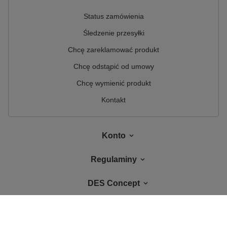
Status zamówienia
Śledzenie przesyłki
Chcę zareklamować produkt
Chcę odstąpić od umowy
Chcę wymienić produkt
Kontakt
Konto
Regulaminy
DES Concept
W sklepie prezentujemy ceny brutto (z VAT).
Stawki VAT dla konsumentów z
kraju:
Polska
.