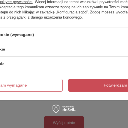
polityce prywatności
. Więcej informacji na temat warunków i prywatności moż
Akceptacja tego komunikatu oznacza zgodę na ich zapisywanie na Twoim kom
Twoja ocena:
stępu do nich klikając w zakładkę „Konfiguracja zgód”. Zgodę możesz wyco
5/5
es z przeglądarki z danego urządzenia końcowego.
cookie (wymagane)
kie
kie
cie produktu:
dzam wymagane
Potwierdzam 
Wyślij opinię