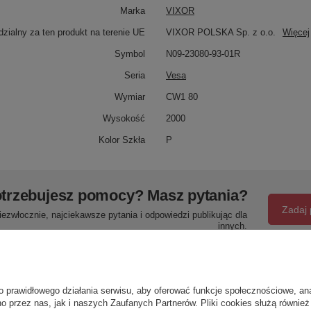
Marka
VIXOR
zialny za ten produkt na terenie UE
VIXOR POLSKA Sp. z o.o.
Więcej
Symbol
N09-23080-93-01R
Seria
Vesa
Wymiar
CW1 80
Wysokość
2000
Kolor Szkła
P
trzebujesz pomocy? Masz pytania?
Zadaj 
ezwłocznie, najciekawsze pytania i odpowiedzi publikując dla
innych.
Napisz swoją opinię
o prawidłowego działania serwisu, aby oferować funkcje społecznościowe, an
o przez nas, jak i naszych Zaufanych Partnerów. Pliki cookies służą również 