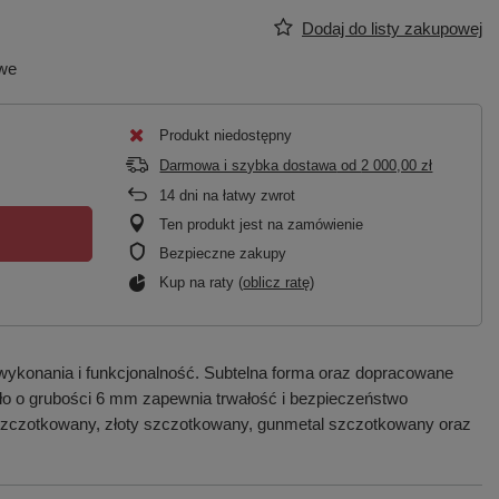
Dodaj do listy zakupowej
owe
Produkt niedostępny
Darmowa i szybka dostawa
od
2 000,00 zł
14
dni na łatwy zwrot
Ten produkt jest na zamówienie
Bezpieczne zakupy
Kup na raty (
oblicz ratę
)
wykonania i funkcjonalność. Subtelna forma oraz dopracowane
zkło o grubości 6 mm zapewnia trwałość i bezpieczeństwo
 szczotkowany, złoty szczotkowany, gunmetal szczotkowany oraz