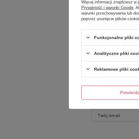
Więcej informacji znajdziesz w
Prywatność i warunki Google
. 
warunki przechowywania lub do
poprzez usunięcie plików cooki
Treść twojej opinii
Funkcjonalne pliki 
Analityczne pliki coo
Reklamowe pliki coo
Dodaj własne zdję
Potwier
Twoje imię
Twój email