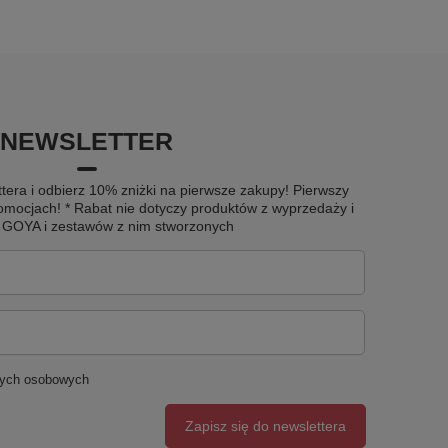
NEWSLETTER
tera i odbierz 10% zniżki na pierwsze zakupy! Pierwszy
omocjach! * Rabat nie dotyczy produktów z wyprzedaży i
u GOYA i zestawów z nim stworzonych
nych osobowych
Zapisz się do newslettera