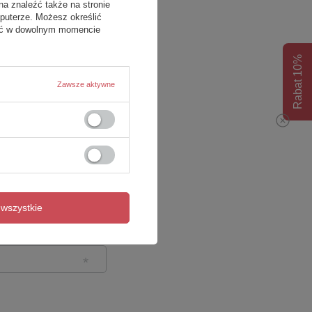
na znaleźć także na stronie
puterze. Możesz określić
fać w dowolnym momencie
Rabat 10%
Zawsze aktywne
wszystkie