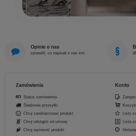
Opinie o nas
B
sprawdź, co napisali o nas inni
d
Zamówienia
Konto
Status zamówienia
Zarejest
Śledzenie przesyłki
Koszyk
Chcę zareklamować produkt
Listy 
Chcę odstąpić od umowy
Lista z
Chcę wymienić produkt
Historia