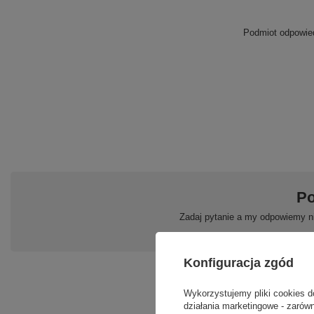
Podmiot odpowied
Po
Zadaj pytanie a my odpowiemy ni
Konfiguracja zgód
Wykorzystujemy pliki cookies d
działania marketingowe - zarówn