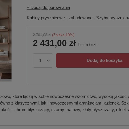
+ Dodaj do porównania
Kabiny prysznicowe - zabudowane - Szyby prysznic
2 701,08 zł
(Zniżka
10
%)
2 431,00 zł
brutto
/
szt.
Dodaj do koszyka
dłowo, które łączą w sobie nowoczesne wzornictwo, wysoką jakość 
 zarówno z klasycznymi, jak i nowoczesnymi aranżacjami łazienek. S
 okuć – chrom błyszczący, czarny matowy, złoty błyszczący, nikiel