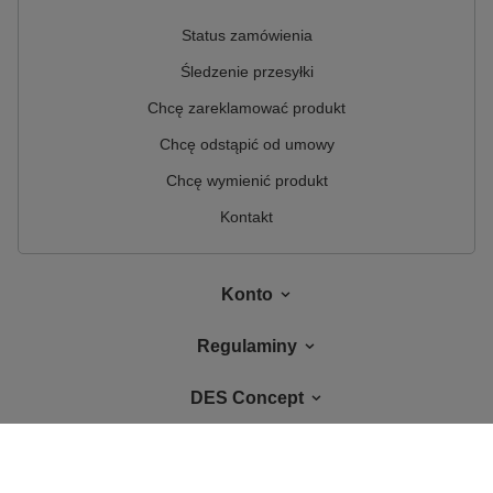
Status zamówienia
Śledzenie przesyłki
Chcę zareklamować produkt
Chcę odstąpić od umowy
Chcę wymienić produkt
Kontakt
Konto
Regulaminy
DES Concept
W sklepie prezentujemy ceny brutto (z VAT).
Stawki VAT dla konsumentów z
kraju:
Polska
.