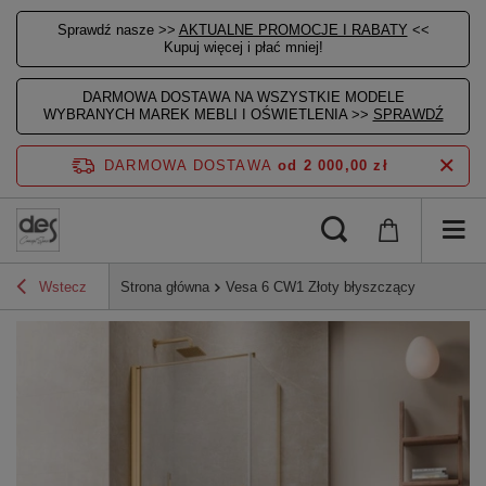
Sprawdź nasze >>
AKTUALNE PROMOCJE I RABATY
<<
Kupuj więcej i płać mniej!
DARMOWA DOSTAWA NA WSZYSTKIE MODELE
WYBRANYCH MAREK MEBLI I OŚWIETLENIA >>
SPRAWDŹ
DARMOWA DOSTAWA
od 2 000,00 zł
Wstecz
Strona główna
Vesa 6 CW1 Złoty błyszczący