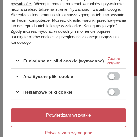
prywatności
. Więcej informacji na temat warunków i prywatności
można znaleźć także na stronie
Prywatność i warunki Google
.
Napisz swoją opinię
Akceptacja tego komunikatu oznacza zgodę na ich zapisywanie
na Twoim komputerze. Możesz określić warunki przechowywania
lub dostępu do nich klikając w zakładkę „Konfiguracja zgód”.
Twoja ocena:
Zgodę możesz wycofać w dowolnym momencie poprzez
5/5
usunięcie plików cookies z przeglądarki z danego urządzenia
końcowego.
Rabat 10%
Treść twojej opinii
Zawsze
Funkcjonalne pliki cookie (wymagane)
aktywne
Analityczne pliki cookie
Reklamowe pliki cookie
Dodaj własne zdjęcie produktu:
Potwierdzam wszystkie
Twoje imię
Potwierdzam wymagane