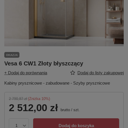
OKAZJA
Vesa 6 CW1 Złoty błyszczący
+ Dodaj do porównania
Dodaj do listy zakupowej
Kabiny prysznicowe - zabudowane - Szyby prysznicowe
2 790,87 zł
(Zniżka
10
%)
2 512,00 zł
brutto
/
szt.
Dodaj do koszyka