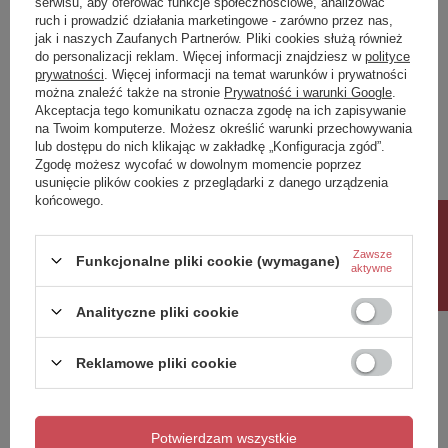
serwisu, aby oferować funkcje społecznościowe, analizować
ruch i prowadzić działania marketingowe - zarówno przez nas,
Napisz swoją opinię
jak i naszych Zaufanych Partnerów. Pliki cookies służą również
do personalizacji reklam. Więcej informacji znajdziesz w
polityce
prywatności
. Więcej informacji na temat warunków i prywatności
można znaleźć także na stronie
Prywatność i warunki Google
.
Twoja ocena:
Akceptacja tego komunikatu oznacza zgodę na ich zapisywanie
5/5
na Twoim komputerze. Możesz określić warunki przechowywania
lub dostępu do nich klikając w zakładkę „Konfiguracja zgód”.
Zgodę możesz wycofać w dowolnym momencie poprzez
usunięcie plików cookies z przeglądarki z danego urządzenia
Treść twojej opinii
końcowego.
Rabat 10%
Zawsze
Funkcjonalne pliki cookie (wymagane)
aktywne
Dodaj własne zdjęcie produktu:
Analityczne pliki cookie
Reklamowe pliki cookie
Twoje imię
Potwierdzam wszystkie