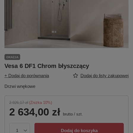
OKAZJA
Vesa 6 DF1 Chrom błyszczący
+ Dodaj do porównania
Dodaj do listy zakupowej
Drzwi wnękowe
2 926,17 zł
(Zniżka
10
%)
2 634,00 zł
brutto
/
szt.
Dodaj do koszyka