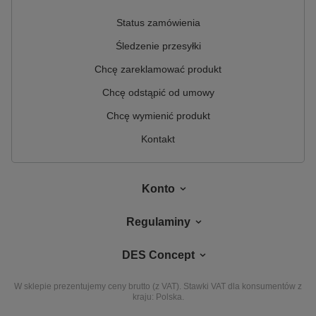
Status zamówienia
Śledzenie przesyłki
Chcę zareklamować produkt
Chcę odstąpić od umowy
Chcę wymienić produkt
Kontakt
Konto
Regulaminy
DES Concept
W sklepie prezentujemy ceny brutto (z VAT).
Stawki VAT dla konsumentów z
kraju:
Polska
.