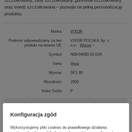
szczotkowany, złoty szczotkowany, gunmetal szczotkowany
oraz miedź szczotkowana – pozwala na pełną personalizację
produktu.
Marka
VIXOR
Podmiot odpowiedzialny za ten
VIXOR POLSKA Sp. z
produkt na terenie UE
o.o.
Więcej
Symbol
N09-04080-01-01R
Seria
Vesa
Wymiar
DF1 80
Wysokość
2000
Kolor Szkła
P
Potrzebujesz pomocy? Masz pytania?
Zadaj pytanie a my odpowiemy niezwłocznie,
Konfiguracja zgód
Zadaj pytanie
najciekawsze pytania i odpowiedzi publikując
dla innych.
Wykorzystujemy pliki cookies do prawidłowego działania