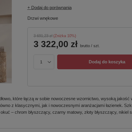
+ Dodaj do porównania
Drzwi wnękowe
3 691,23 zł
(Zniżka
10
%)
3 322,00 zł
brutto
/
szt.
Dodaj do koszyka
dłowo, które łączą w sobie nowoczesne wzornictwo, wysoką jakość 
 zarówno z klasycznymi, jak i nowoczesnymi aranżacjami łazienek. S
 okuć – chrom błyszczący, czarny matowy, złoty błyszczący, nikiel