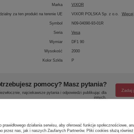
Marka
VIXOR
zialny za ten produkt na terenie UE
VIXOR POLSKA Sp. z o.o.
Więcej
Symbol
N09-04090-93-01R
Seria
Vesa
Wymiar
DF1 90
Wysokość
2000
Kolor Szkła
P
trzebujesz pomocy? Masz pytania?
Zadaj 
ezwłocznie, najciekawsze pytania i odpowiedzi publikując dla
innych.
Napisz swoją opinię
o prawidłowego działania serwisu, aby oferować funkcje społecznościowe, an
o przez nas, jak i naszych Zaufanych Partnerów. Pliki cookies służą również 