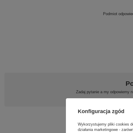
Podmiot odpowied
Po
Zadaj pytanie a my odpowiemy ni
Konfiguracja zgód
Wykorzystujemy pliki cookies d
działania marketingowe - zarówn