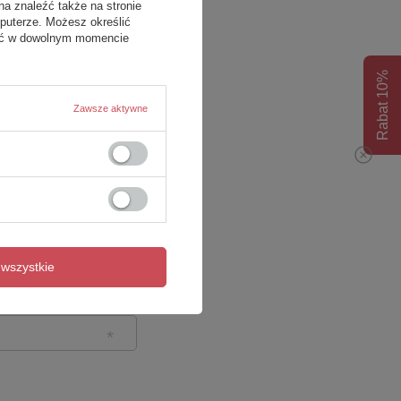
na znaleźć także na stronie
puterze. Możesz określić
fać w dowolnym momencie
Rabat 10%
Zawsze aktywne
wszystkie