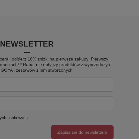
NEWSLETTER
tera i odbierz 10% zniżki na pierwsze zakupy! Pierwszy
omocjach! * Rabat nie dotyczy produktów z wyprzedaży i
u GOYA i zestawów z nim stworzonych
nych osobowych
Zapisz się do newslettera