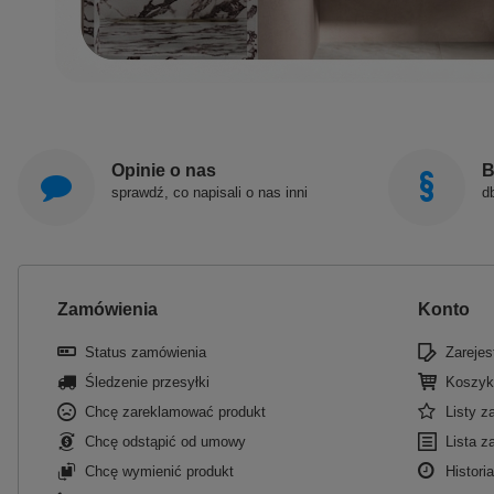
Opinie o nas
B
sprawdź, co napisali o nas inni
d
Zamówienia
Konto
Status zamówienia
Zarejest
Śledzenie przesyłki
Koszyk
Chcę zareklamować produkt
Listy 
Chcę odstąpić od umowy
Lista z
Chcę wymienić produkt
Historia