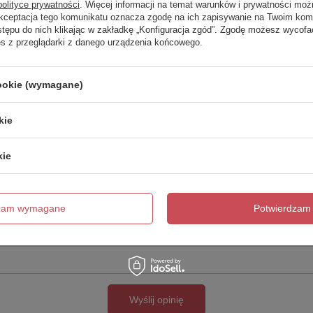
polityce prywatności
. Więcej informacji na temat warunków i prywatności moż
Akceptacja tego komunikatu oznacza zgodę na ich zapisywanie na Twoim kom
Twoja ocena:
stępu do nich klikając w zakładkę „Konfiguracja zgód”. Zgodę możesz wyco
5/5
es z przeglądarki z danego urządzenia końcowego.
cookie (wymagane)
kie
kie
cie produktu:
dzam wymagane
Potwierdzam 
Wyślij opinię