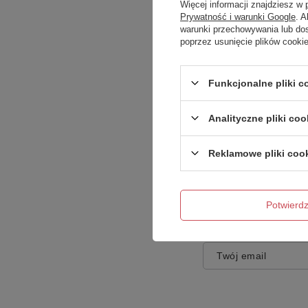
Więcej informacji znajdziesz w
Prywatność i warunki Google
. 
warunki przechowywania lub do
poprzez usunięcie plików cooki
Treść twojej opinii
Funkcjonalne pliki 
Analityczne pliki coo
Reklamowe pliki coo
Dodaj własne zdję
Potwier
Twoje imię
Twój email