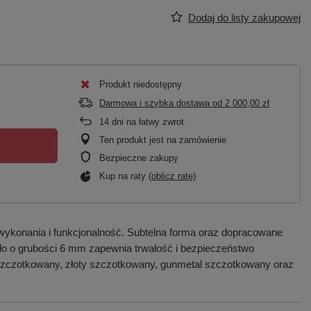
Dodaj do listy zakupowej
Produkt niedostępny
Darmowa i szybka dostawa
od
2 000,00 zł
14
dni na łatwy zwrot
Ten produkt jest na zamówienie
Bezpieczne zakupy
Kup na raty (
oblicz ratę
)
wykonania i funkcjonalność. Subtelna forma oraz dopracowane
zkło o grubości 6 mm zapewnia trwałość i bezpieczeństwo
 szczotkowany, złoty szczotkowany, gunmetal szczotkowany oraz