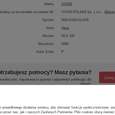
Marka
VIXOR
zialny za ten produkt na terenie UE
VIXOR POLSKA Sp. z o.o.
Więcej
Symbol
N09-01100-01-01R
Seria
Vesa
Wymiar
DG1 100
Wysokość
2000
Kolor Szkła
P
trzebujesz pomocy? Masz pytania?
Zadaj 
ezwłocznie, najciekawsze pytania i odpowiedzi publikując dla
innych.
Napisz swoją opinię
o prawidłowego działania serwisu, aby oferować funkcje społecznościowe, an
o przez nas, jak i naszych Zaufanych Partnerów. Pliki cookies służą również 