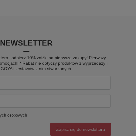
NEWSLETTER
tera i odbierz 10% zniżki na pierwsze zakupy! Pierwszy
omocjach! * Rabat nie dotyczy produktów z wyprzedaży i
u GOYA i zestawów z nim stworzonych
nych osobowych
Zapisz się do newslettera