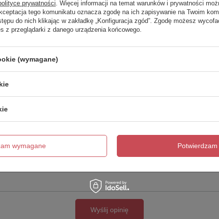
polityce prywatności
. Więcej informacji na temat warunków i prywatności moż
Akceptacja tego komunikatu oznacza zgodę na ich zapisywanie na Twoim kom
Twoja ocena:
stępu do nich klikając w zakładkę „Konfiguracja zgód”. Zgodę możesz wyco
5/5
es z przeglądarki z danego urządzenia końcowego.
cookie (wymagane)
kie
kie
cie produktu:
dzam wymagane
Potwierdzam 
Wyślij opinię