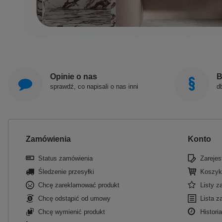
Opinie o nas
B
sprawdź, co napisali o nas inni
d
Zamówienia
Konto
Status zamówienia
Zarejest
Śledzenie przesyłki
Koszyk
Chcę zareklamować produkt
Listy 
Chcę odstąpić od umowy
Lista z
Chcę wymienić produkt
Historia