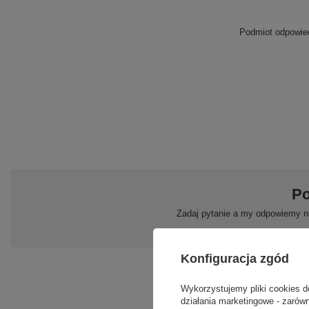
Podmiot odpowied
Po
Zadaj pytanie a my odpowiemy ni
Konfiguracja zgód
Wykorzystujemy pliki cookies d
działania marketingowe - zarówn