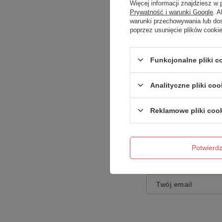
Więcej informacji znajdziesz w
Prywatność i warunki Google
. 
warunki przechowywania lub do
poprzez usunięcie plików cooki
Treść twojej opinii
Funkcjonalne pliki 
Analityczne pliki coo
Reklamowe pliki coo
Dodaj własne zdję
Potwier
Twoje imię
Twój email