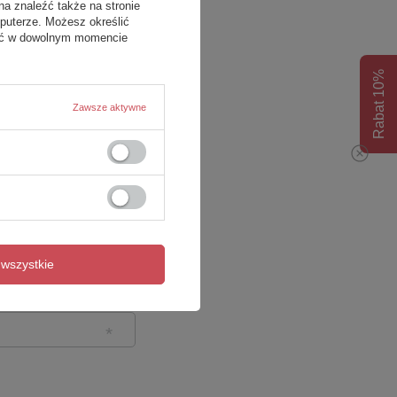
na znaleźć także na stronie
puterze. Możesz określić
fać w dowolnym momencie
Rabat 10%
Zawsze aktywne
wszystkie