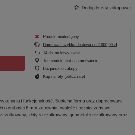
Dodaj do listy zakupowej
Produkt niedostępny
Darmowa i szybka dostawa
od
2 000,00 zł
14
dni na łatwy zwrot
Ten produkt jest na zamówienie
Bezpieczne zakupy
Kup na raty (
oblicz ratę
)
wykonania i funkcjonalność. Subtelna forma oraz dopracowane
zkło o grubości 6 mm zapewnia trwałość i bezpieczeństwo
 szczotkowany, złoty szczotkowany, gunmetal szczotkowany oraz