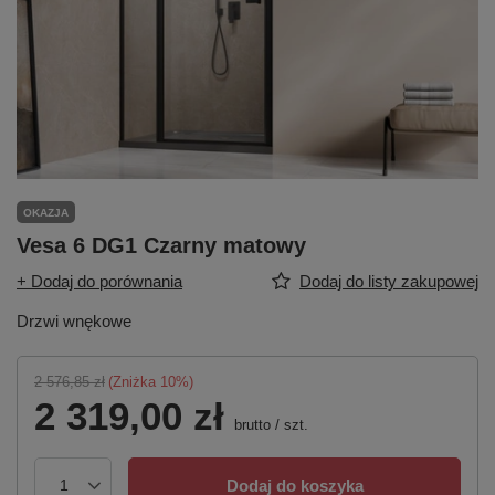
OKAZJA
Vesa 6 DG1 Czarny matowy
+ Dodaj do porównania
Dodaj do listy zakupowej
Drzwi wnękowe
2 576,85 zł
(Zniżka
10
%)
2 319,00 zł
brutto
/
szt.
Dodaj do koszyka