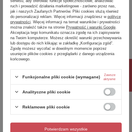
serwisu, aby oferować funkcje społecznościowe, analizować
ruch i prowadzić działania marketingowe - zarówno przez nas,
Napisz swoją opinię
jak i naszych Zaufanych Partnerów. Pliki cookies służą również
do personalizacji reklam. Więcej informacji znajdziesz w
polityce
prywatności
. Więcej informacji na temat warunków i prywatności
można znaleźć także na stronie
Prywatność i warunki Google
.
Twoja ocena:
Akceptacja tego komunikatu oznacza zgodę na ich zapisywanie
5/5
na Twoim komputerze. Możesz określić warunki przechowywania
lub dostępu do nich klikając w zakładkę „Konfiguracja zgód”.
Zgodę możesz wycofać w dowolnym momencie poprzez
usunięcie plików cookies z przeglądarki z danego urządzenia
Treść twojej opinii
końcowego.
Rabat 10%
Zawsze
Funkcjonalne pliki cookie (wymagane)
aktywne
Dodaj własne zdjęcie produktu:
Analityczne pliki cookie
Reklamowe pliki cookie
Twoje imię
Potwierdzam wszystkie