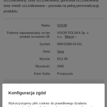
szczotkowany, złoty szczotkowany, gunmetal szczotkowany
oraz miedź szczotkowana – pozwala na pełną personalizację
produktu.
Marka
VIXOR
Podmiot odpowiedzialny za ten
VIXOR POLSKA Sp. z
produkt na terenie UE
o.o.
Więcej
Symbol
N09-01080-54-01L
Seria
Vesa
Wymiar
DG1 80
Wysokość
2000
Kolor Szkła
Przejrzyste
Potrzebujesz pomocy? Masz pytania?
Zadaj pytanie a my odpowiemy niezwłocznie,
Konfiguracja zgód
Zadaj pytanie
najciekawsze pytania i odpowiedzi publikując
dla innych.
Wykorzystujemy pliki cookies do prawidłowego działania