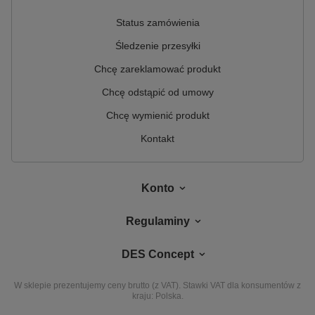
Status zamówienia
Śledzenie przesyłki
Chcę zareklamować produkt
Chcę odstąpić od umowy
Chcę wymienić produkt
Kontakt
Konto
Regulaminy
DES Concept
W sklepie prezentujemy ceny brutto (z VAT).
Stawki VAT dla konsumentów z
kraju:
Polska
.