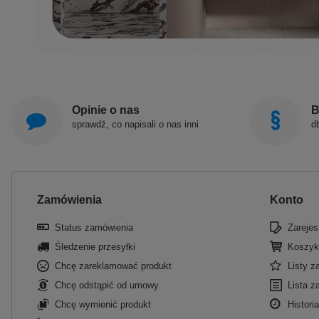
Opinie o nas
B
sprawdź, co napisali o nas inni
d
Zamówienia
Konto
Status zamówienia
Zarejest
Śledzenie przesyłki
Koszyk
Chcę zareklamować produkt
Listy 
Chcę odstąpić od umowy
Lista z
Chcę wymienić produkt
Historia