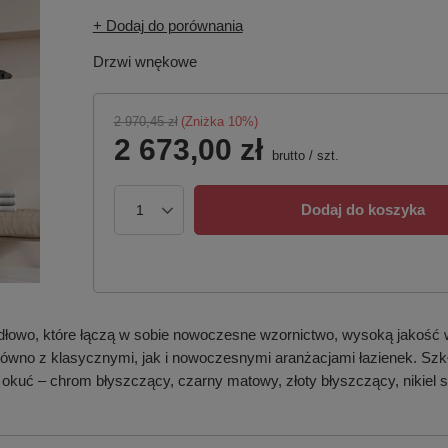
+ Dodaj do porównania
Drzwi wnękowe
2 970,45 zł
(Zniżka
10
%)
2 673,00 zł
brutto
/
szt.
Dodaj do koszyka
dłowo, które łączą w sobie nowoczesne wzornictwo, wysoką jakość 
 zarówno z klasycznymi, jak i nowoczesnymi aranżacjami łazienek. S
 okuć – chrom błyszczący, czarny matowy, złoty błyszczący, nikiel