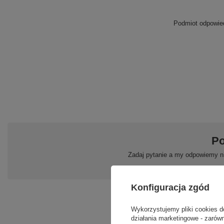
Podmiot odpowied
Po
Zadaj pytanie a my odpowiemy ni
Konfiguracja zgód
Wykorzystujemy pliki cookies d
działania marketingowe - zarówn