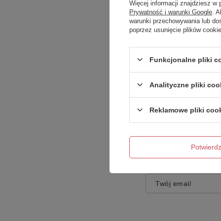
Więcej informacji znajdziesz w
Prywatność i warunki Google
. 
warunki przechowywania lub do
poprzez usunięcie plików cooki
Treść twojej opinii
Funkcjonalne pliki 
Analityczne pliki coo
Reklamowe pliki coo
Dodaj własne zdję
Potwier
Twoje imię
Twój email