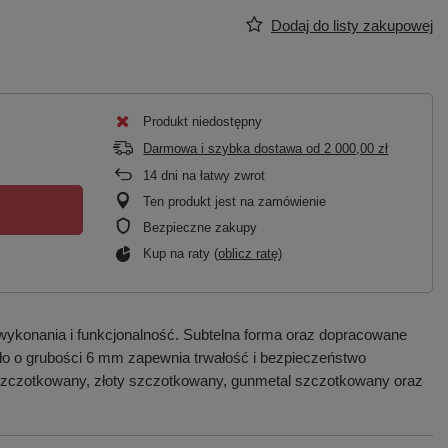
Dodaj do listy zakupowej
Produkt niedostępny
Darmowa i szybka dostawa
od
2 000,00 zł
14
dni na łatwy zwrot
Ten produkt jest na zamówienie
Bezpieczne zakupy
Kup na raty (
oblicz ratę
)
wykonania i funkcjonalność. Subtelna forma oraz dopracowane
zkło o grubości 6 mm zapewnia trwałość i bezpieczeństwo
 szczotkowany, złoty szczotkowany, gunmetal szczotkowany oraz