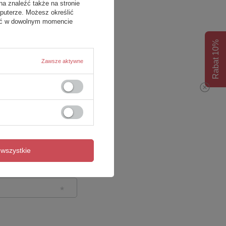
na znaleźć także na stronie
puterze. Możesz określić
fać w dowolnym momencie
Rabat 10%
Zawsze aktywne
wszystkie