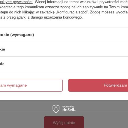
polityce prywatności
. Więcej informacji na temat warunków i prywatności moż
Akceptacja tego komunikatu oznacza zgodę na ich zapisywanie na Twoim kom
Twoja ocena:
stępu do nich klikając w zakładkę „Konfiguracja zgód”. Zgodę możesz wyco
5/5
es z przeglądarki z danego urządzenia końcowego.
cookie (wymagane)
kie
kie
cie produktu:
dzam wymagane
Potwierdzam 
Wyślij opinię