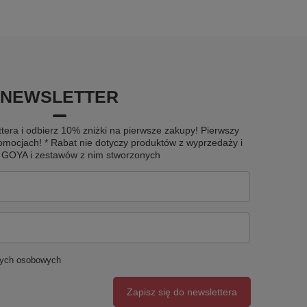
NEWSLETTER
tera i odbierz 10% zniżki na pierwsze zakupy! Pierwszy
omocjach! * Rabat nie dotyczy produktów z wyprzedaży i
u GOYA i zestawów z nim stworzonych
nych osobowych
Zapisz się do newslettera