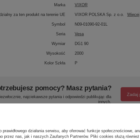
Marka
VIXOR
zialny za ten produkt na terenie UE
VIXOR POLSKA Sp. z o.o.
Więcej
Symbol
N09-01090-92-01L
Seria
Vesa
Wymiar
DG1 90
Wysokość
2000
Kolor Szkła
P
trzebujesz pomocy? Masz pytania?
Zadaj 
ezwłocznie, najciekawsze pytania i odpowiedzi publikując dla
innych.
Napisz swoją opinię
o prawidłowego działania serwisu, aby oferować funkcje społecznościowe, an
o przez nas, jak i naszych Zaufanych Partnerów. Pliki cookies służą również 