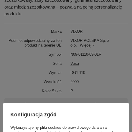
szczotkowany, złoty szczotkowany, gunmetal szczotkowany
oraz miedź szczotkowana – pozwala na pełną personalizację
produktu.
Marka
VIXOR
Podmiot odpowiedzialny za ten
VIXOR POLSKA Sp. z
produkt na terenie UE
o.o.
Więcej
Symbol
N09-01110-09-01R
Seria
Vesa
Wymiar
DG1 110
Wysokość
2000
Kolor Szkła
P
Potrzebujesz pomocy? Masz pytania?
Zadaj pytanie a my odpowiemy niezwłocznie,
Konfiguracja zgód
Zadaj pytanie
najciekawsze pytania i odpowiedzi publikując
dla innych.
Wykorzystujemy pliki cookies do prawidłowego działania