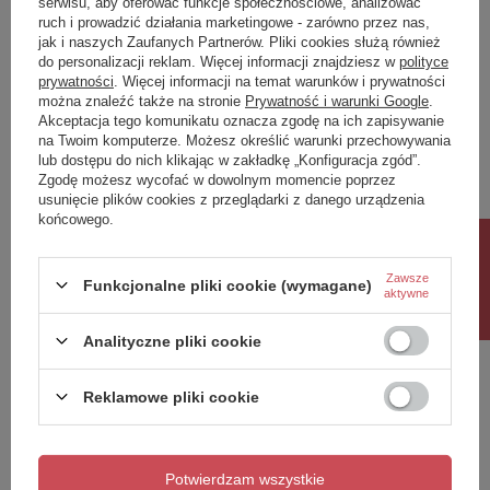
serwisu, aby oferować funkcje społecznościowe, analizować
ruch i prowadzić działania marketingowe - zarówno przez nas,
Napisz swoją opinię
jak i naszych Zaufanych Partnerów. Pliki cookies służą również
do personalizacji reklam. Więcej informacji znajdziesz w
polityce
prywatności
. Więcej informacji na temat warunków i prywatności
można znaleźć także na stronie
Prywatność i warunki Google
.
Twoja ocena:
Akceptacja tego komunikatu oznacza zgodę na ich zapisywanie
5/5
na Twoim komputerze. Możesz określić warunki przechowywania
lub dostępu do nich klikając w zakładkę „Konfiguracja zgód”.
Zgodę możesz wycofać w dowolnym momencie poprzez
usunięcie plików cookies z przeglądarki z danego urządzenia
Treść twojej opinii
końcowego.
Rabat 10%
Zawsze
Funkcjonalne pliki cookie (wymagane)
aktywne
Dodaj własne zdjęcie produktu:
Analityczne pliki cookie
Reklamowe pliki cookie
Twoje imię
Potwierdzam wszystkie