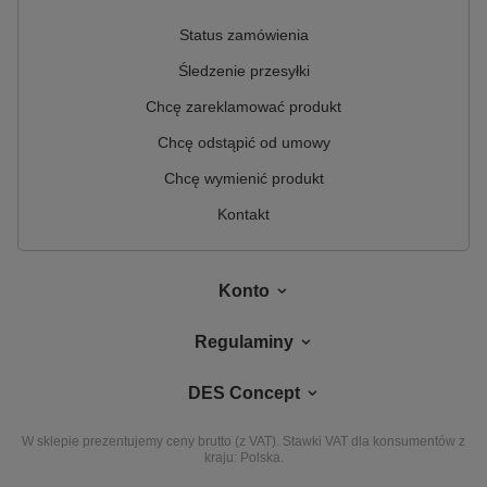
Status zamówienia
Śledzenie przesyłki
Chcę zareklamować produkt
Chcę odstąpić od umowy
Chcę wymienić produkt
Kontakt
Konto
Regulaminy
DES Concept
W sklepie prezentujemy ceny brutto (z VAT).
Stawki VAT dla konsumentów z
kraju:
Polska
.