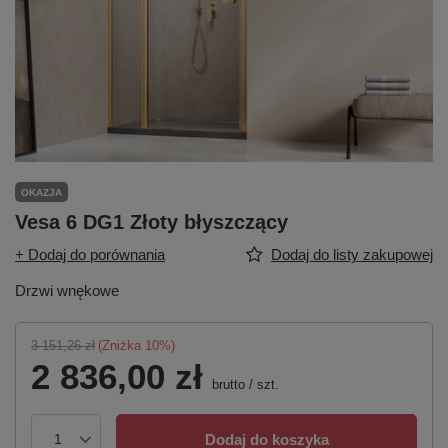
OKAZJA
Vesa 6 DG1 Złoty błyszczący
+ Dodaj do porównania
Dodaj do listy zakupowej
Drzwi wnękowe
3 151,26 zł
(Zniżka
10
%)
2 836,00 zł
brutto
/
szt.
Dodaj do koszyka