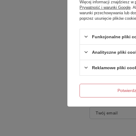
Więcej informacji znajdziesz w
Prywatność i warunki Google
. 
warunki przechowywania lub do
poprzez usunięcie plików cooki
Treść twojej opinii
Funkcjonalne pliki 
Analityczne pliki coo
Reklamowe pliki coo
Dodaj własne zdję
Potwier
Twoje imię
Twój email