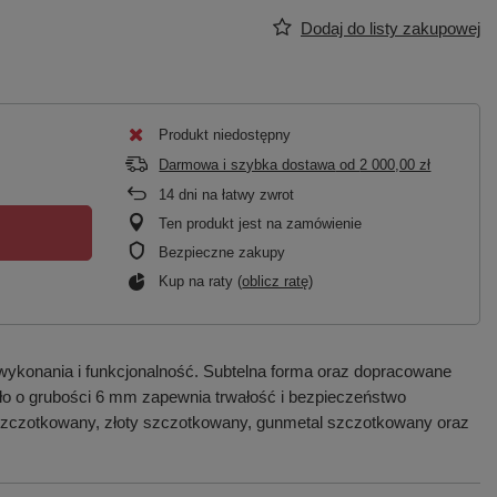
Dodaj do listy zakupowej
Produkt niedostępny
Darmowa i szybka dostawa
od
2 000,00 zł
14
dni na łatwy zwrot
Ten produkt jest na zamówienie
Bezpieczne zakupy
Kup na raty (
oblicz ratę
)
wykonania i funkcjonalność. Subtelna forma oraz dopracowane
zkło o grubości 6 mm zapewnia trwałość i bezpieczeństwo
 szczotkowany, złoty szczotkowany, gunmetal szczotkowany oraz