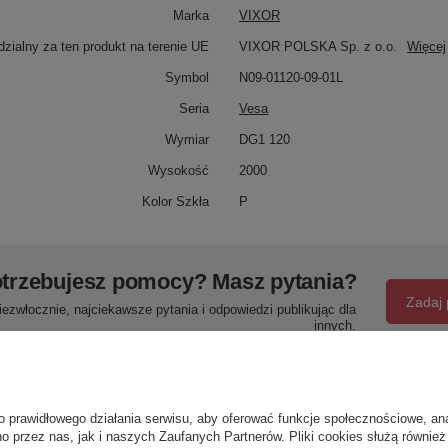
Marka
VIXOR
zialny za ten produkt na terenie UE
VIXOR POLSKA Sp. z o.o.
Więcej
Symbol
N09-01120-09-01L
Seria
Vesa
Wymiar
DG1 120
Wysokość
2000
Kolor Szkła
P
trzebujesz pomocy? Masz pytania?
Zadaj 
ezwłocznie, najciekawsze pytania i odpowiedzi publikując dla
innych.
Napisz swoją opinię
o prawidłowego działania serwisu, aby oferować funkcje społecznościowe, an
o przez nas, jak i naszych Zaufanych Partnerów. Pliki cookies służą również 