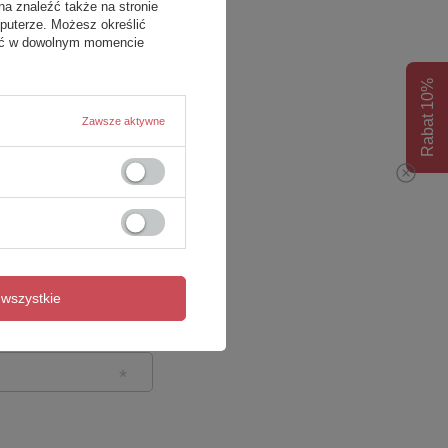
na znaleźć także na stronie
puterze. Możesz określić
fać w dowolnym momencie
Rabat 10%
Zawsze aktywne
wszystkie