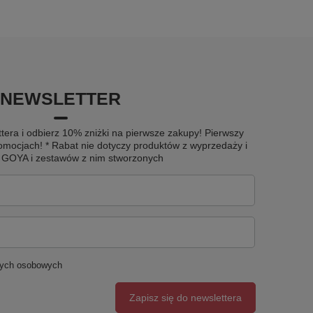
NEWSLETTER
tera i odbierz 10% zniżki na pierwsze zakupy! Pierwszy
omocjach! * Rabat nie dotyczy produktów z wyprzedaży i
u GOYA i zestawów z nim stworzonych
nych osobowych
Zapisz się do newslettera