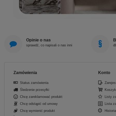
Opinie o nas
B
sprawdź, co napisali o nas inni
d
Zamówienia
Konto
Status zamówienia
Zarejest
Śledzenie przesyłki
Koszyk
Chcę zareklamować produkt
Listy 
Chcę odstąpić od umowy
Lista z
Chcę wymienić produkt
Historia