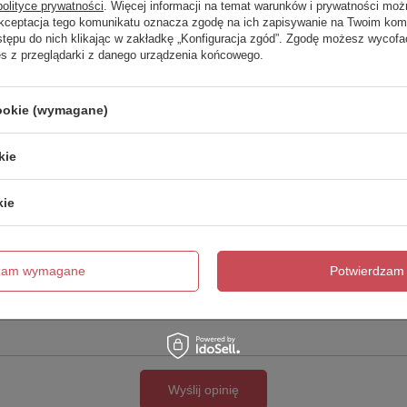
polityce prywatności
. Więcej informacji na temat warunków i prywatności moż
Akceptacja tego komunikatu oznacza zgodę na ich zapisywanie na Twoim kom
Twoja ocena:
stępu do nich klikając w zakładkę „Konfiguracja zgód”. Zgodę możesz wyco
5/5
es z przeglądarki z danego urządzenia końcowego.
cookie (wymagane)
kie
kie
cie produktu:
dzam wymagane
Potwierdzam 
Wyślij opinię