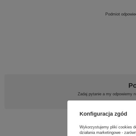
Podmiot odpowied
Po
Zadaj pytanie a my odpowiemy ni
Konfiguracja zgód
Wykorzystujemy pliki cookies d
działania marketingowe - zarówn