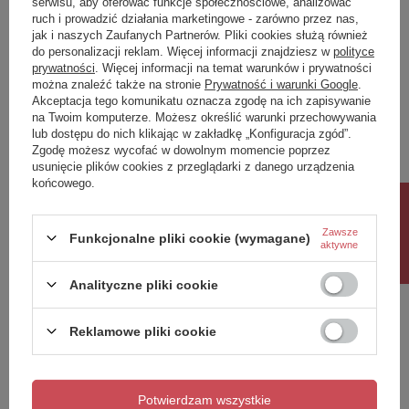
serwisu, aby oferować funkcje społecznościowe, analizować
ruch i prowadzić działania marketingowe - zarówno przez nas,
Napisz swoją opinię
jak i naszych Zaufanych Partnerów. Pliki cookies służą również
do personalizacji reklam. Więcej informacji znajdziesz w
polityce
prywatności
. Więcej informacji na temat warunków i prywatności
można znaleźć także na stronie
Prywatność i warunki Google
.
Twoja ocena:
Akceptacja tego komunikatu oznacza zgodę na ich zapisywanie
5/5
na Twoim komputerze. Możesz określić warunki przechowywania
lub dostępu do nich klikając w zakładkę „Konfiguracja zgód”.
Zgodę możesz wycofać w dowolnym momencie poprzez
usunięcie plików cookies z przeglądarki z danego urządzenia
Treść twojej opinii
końcowego.
Rabat 10%
Zawsze
Funkcjonalne pliki cookie (wymagane)
aktywne
Dodaj własne zdjęcie produktu:
Analityczne pliki cookie
Reklamowe pliki cookie
Twoje imię
Potwierdzam wszystkie