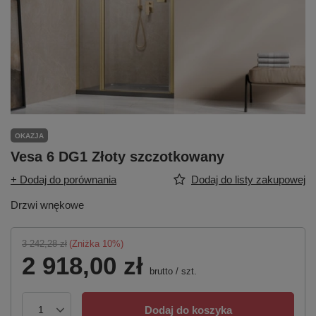
OKAZJA
Vesa 6 DG1 Złoty szczotkowany
+ Dodaj do porównania
Dodaj do listy zakupowej
Drzwi wnękowe
3 242,28 zł
(Zniżka
10
%)
2 918,00 zł
brutto
/
szt.
Dodaj do koszyka