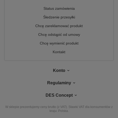
Status zamówienia
Śledzenie przesyłki
Chcę zareklamować produkt
Chcę odstąpić od umowy
Chcę wymienić produkt
Kontakt
Konto
Regulaminy
DES Concept
W sklepie prezentujemy ceny brutto (z VAT).
Stawki VAT dla konsumentów z
kraju:
Polska
.