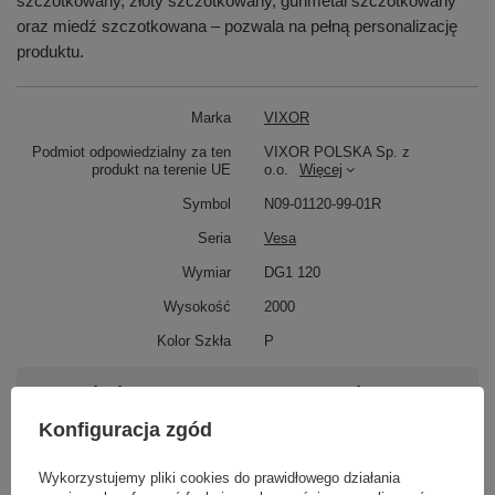
szczotkowany, złoty szczotkowany, gunmetal szczotkowany
oraz miedź szczotkowana – pozwala na pełną personalizację
produktu.
Marka
VIXOR
Podmiot odpowiedzialny za ten
VIXOR POLSKA Sp. z
produkt na terenie UE
o.o.
Więcej
Symbol
N09-01120-99-01R
Seria
Vesa
Wymiar
DG1 120
Wysokość
2000
Kolor Szkła
P
Potrzebujesz pomocy? Masz pytania?
Zadaj pytanie a my odpowiemy niezwłocznie,
Konfiguracja zgód
Zadaj pytanie
najciekawsze pytania i odpowiedzi publikując
dla innych.
Wykorzystujemy pliki cookies do prawidłowego działania