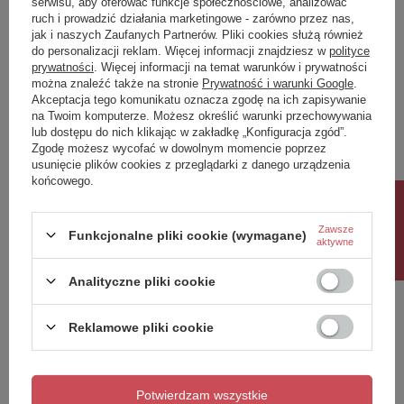
serwisu, aby oferować funkcje społecznościowe, analizować
ruch i prowadzić działania marketingowe - zarówno przez nas,
Napisz swoją opinię
jak i naszych Zaufanych Partnerów. Pliki cookies służą również
do personalizacji reklam. Więcej informacji znajdziesz w
polityce
prywatności
. Więcej informacji na temat warunków i prywatności
można znaleźć także na stronie
Prywatność i warunki Google
.
Twoja ocena:
Akceptacja tego komunikatu oznacza zgodę na ich zapisywanie
5/5
na Twoim komputerze. Możesz określić warunki przechowywania
lub dostępu do nich klikając w zakładkę „Konfiguracja zgód”.
Zgodę możesz wycofać w dowolnym momencie poprzez
usunięcie plików cookies z przeglądarki z danego urządzenia
Treść twojej opinii
końcowego.
Rabat 10%
Zawsze
Funkcjonalne pliki cookie (wymagane)
aktywne
Dodaj własne zdjęcie produktu:
Analityczne pliki cookie
Reklamowe pliki cookie
Twoje imię
Potwierdzam wszystkie