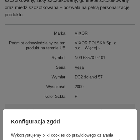
szczotkowany, złoty szczotkowany, gunmetal szczotkowany
oraz miedź szczotkowana – pozwala na pełną personalizację
produktu.
Marka
VIXOR
Podmiot odpowiedzialny za ten
VIXOR POLSKA Sp. z
produkt na terenie UE
o.o.
Więcej
Symbol
N09-63570-92-01
Seria
Vesa
Wymiar
DG2 ścianki 57
Wysokość
2000
Kolor Szkła
P
Potrzebujesz pomocy? Masz pytania?
Zadaj pytanie a my odpowiemy niezwłocznie,
Konfiguracja zgód
Zadaj pytanie
najciekawsze pytania i odpowiedzi publikując
dla innych.
Wykorzystujemy pliki cookies do prawidłowego działania