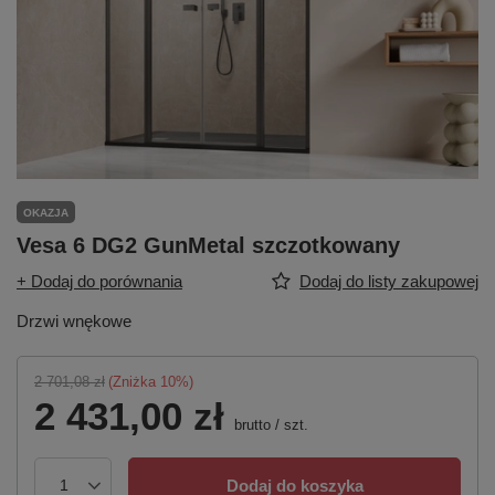
OKAZJA
Vesa 6 DG2 GunMetal szczotkowany
+ Dodaj do porównania
Dodaj do listy zakupowej
Drzwi wnękowe
2 701,08 zł
(Zniżka
10
%)
2 431,00 zł
brutto
/
szt.
Dodaj do koszyka