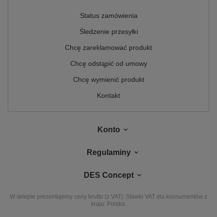
Status zamówienia
Śledzenie przesyłki
Chcę zareklamować produkt
Chcę odstąpić od umowy
Chcę wymienić produkt
Kontakt
Konto
Regulaminy
DES Concept
W sklepie prezentujemy ceny brutto (z VAT).
Stawki VAT dla konsumentów z
kraju:
Polska
.