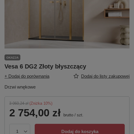
OKAZJA
Vesa 6 DG2 Złoty błyszczący
+ Dodaj do porównania
Dodaj do listy zakupowej
Drzwi wnękowe
3 060,24 zł
(Zniżka
10
%)
2 754,00 zł
brutto
/
szt.
Dodaj do koszyka