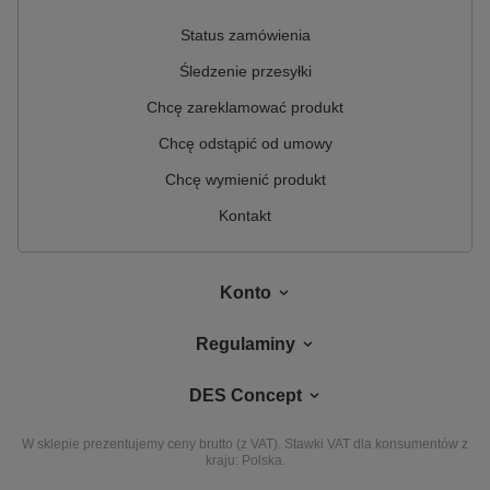
Status zamówienia
Śledzenie przesyłki
Chcę zareklamować produkt
Chcę odstąpić od umowy
Chcę wymienić produkt
Kontakt
Konto
Regulaminy
DES Concept
W sklepie prezentujemy ceny brutto (z VAT).
Stawki VAT dla konsumentów z
kraju:
Polska
.