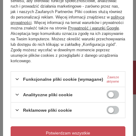
serwisu, aby oferować funkcje społecznościowe, analizować
ruch i prowadzić działania marketingowe - zarówno przez nas,
Napisz swoją opinię
jak i naszych Zaufanych Partnerów. Pliki cookies służą również
do personalizacji reklam. Więcej informacji znajdziesz w
polityce
prywatności
. Więcej informacji na temat warunków i prywatności
można znaleźć także na stronie
Prywatność i warunki Google
.
Twoja ocena:
Akceptacja tego komunikatu oznacza zgodę na ich zapisywanie
5/5
na Twoim komputerze. Możesz określić warunki przechowywania
lub dostępu do nich klikając w zakładkę „Konfiguracja zgód”.
Zgodę możesz wycofać w dowolnym momencie poprzez
usunięcie plików cookies z przeglądarki z danego urządzenia
Treść twojej opinii
końcowego.
Rabat 10%
Zawsze
Funkcjonalne pliki cookie (wymagane)
aktywne
Dodaj własne zdjęcie produktu:
Analityczne pliki cookie
Reklamowe pliki cookie
Twoje imię
Potwierdzam wszystkie