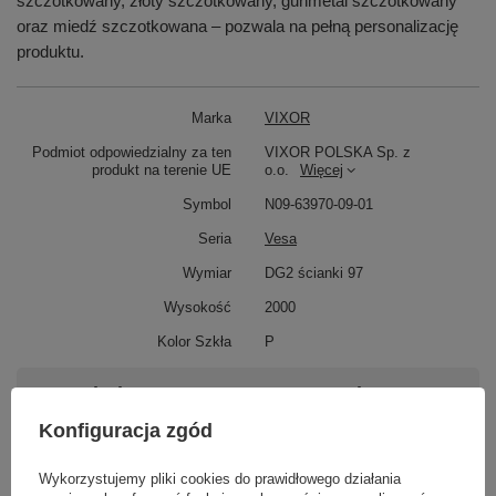
szczotkowany, złoty szczotkowany, gunmetal szczotkowany
oraz miedź szczotkowana – pozwala na pełną personalizację
produktu.
Marka
VIXOR
Podmiot odpowiedzialny za ten
VIXOR POLSKA Sp. z
produkt na terenie UE
o.o.
Więcej
Symbol
N09-63970-09-01
Seria
Vesa
Wymiar
DG2 ścianki 97
Wysokość
2000
Kolor Szkła
P
Potrzebujesz pomocy? Masz pytania?
Zadaj pytanie a my odpowiemy niezwłocznie,
Konfiguracja zgód
Zadaj pytanie
najciekawsze pytania i odpowiedzi publikując
dla innych.
Wykorzystujemy pliki cookies do prawidłowego działania