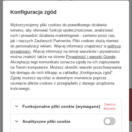
Klasa Energetyczna
E
Konfiguracja zgód
kWh/1000h
9
Wykorzystujemy pliki cookies do prawidłowego działania
serwisu, aby oferować funkcje społecznościowe, analizować
Potrzebujesz pomocy? Masz pytania?
ruch i prowadzić działania marketingowe - zarówno przez nas,
Zadaj pytanie a my odpowiemy niezwłocznie,
jak i naszych Zaufanych Partnerów. Pliki cookies służą również
Zadaj pytanie
najciekawsze pytania i odpowiedzi publikując
do personalizacji reklam. Więcej informacji znajdziesz w
polityce
dla innych.
prywatności
. Więcej informacji na temat warunków i prywatności
można znaleźć także na stronie
Prywatność i warunki Google
.
Akceptacja tego komunikatu oznacza zgodę na ich zapisywanie
na Twoim komputerze. Możesz określić warunki przechowywania
Napisz swoją opinię
lub dostępu do nich klikając w zakładkę „Konfiguracja zgód”.
Zgodę możesz wycofać w dowolnym momencie poprzez
usunięcie plików cookies z przeglądarki z danego urządzenia
Twoja ocena:
końcowego.
5/5
Rabat 10%
Zawsze
Funkcjonalne pliki cookie (wymagane)
aktywne
Treść twojej opinii
Analityczne pliki cookie