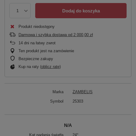
Dodaj do koszyka
Produkt niedostępny
Darmowa i szybka dostawa
od
2 000,00 zł
14
dni na łatwy zwrot
Ten produkt jest na zamówienie
Bezpieczne zakupy
Kup na raty (
oblicz ratę
)
Marka
ZAMBELIS
Symbol
25303
N/A
Kąt padania światła
24°