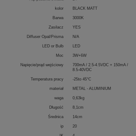
kolor
BLACK MATT
Barwa
3000K
Zasilacz
YES
Diffuser Opal/Prisma
N/A
LED or Bulb
LED
Moc
3W+6W
Napięcie/prąd wejściowy
700mA / 2.5-4.5VDC + 150mA /
8.5-40VDC
Temperatura pracy
-25to 45°C
materiał
METAL - ALUMINIUM
waga
0,63kg
Długość
8,1cm
Średnica
14cm
ip
20
IK
4