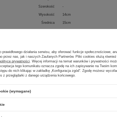
Szerokość
-
Wysokość
14cm
Średnica
15cm
ip
20
IK
2
Klasa Energetyczna
-
o prawidłowego działania serwisu, aby oferować funkcje społecznościowe, an
kWh/1000h
-
o przez nas, jak i naszych Zaufanych Partnerów. Pliki cookies służą również 
polityce prywatności
. Więcej informacji na temat warunków i prywatności moż
Akceptacja tego komunikatu oznacza zgodę na ich zapisywanie na Twoim kom
stępu do nich klikając w zakładkę „Konfiguracja zgód”. Zgodę możesz wyco
trzebujesz pomocy? Masz pytania?
es z przeglądarki z danego urządzenia końcowego.
Zadaj 
ezwłocznie, najciekawsze pytania i odpowiedzi publikując dla
innych.
cookie (wymagane)
kie
Napisz swoją opinię