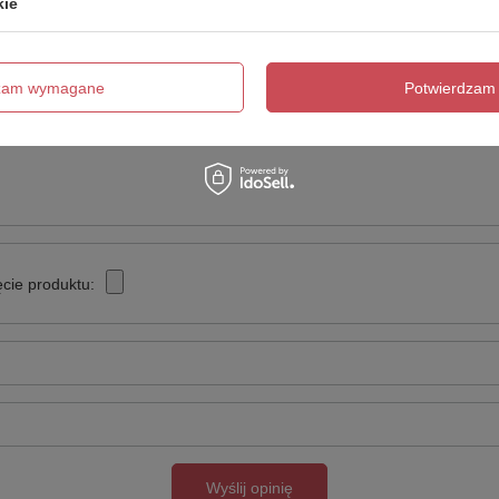
kie
Twoja ocena:
5/5
dzam wymagane
Potwierdzam 
cie produktu:
Wyślij opinię