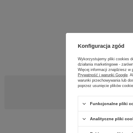
Konfiguracja zgód
Wykorzystujemy pliki cookies d
działania marketingowe - zarówn
Więcej informacji znajdziesz w
Prywatność i warunki Google
. 
warunki przechowywania lub do
Po
poprzez usunięcie plików cooki
Zadaj pytanie a my odpowiemy ni
Funkcjonalne pliki 
Analityczne pliki coo