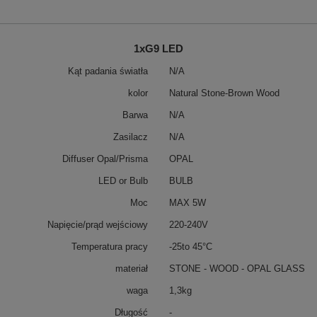
1xG9 LED
Kąt padania światła
N/A
kolor
Natural Stone-Brown Wood
Barwa
N/A
Zasilacz
N/A
Diffuser Opal/Prisma
OPAL
LED or Bulb
BULB
Moc
MAX 5W
Napięcie/prąd wejściowy
220-240V
Temperatura pracy
-25to 45°C
materiał
STONE - WOOD - OPAL GLASS
waga
1,3kg
Długość
-