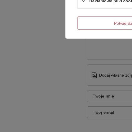
Reklamowe pliki coo
Potwier
Treść twojej opinii
Dodaj własne zdję
Twoje imię
Twój email