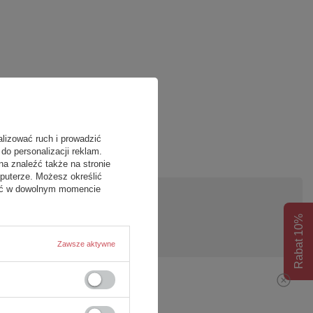
alizować ruch i prowadzić
do personalizacji reklam.
na znaleźć także na stronie
puterze. Możesz określić
fać w dowolnym momencie
pytanie
Rabat 10%
Zawsze aktywne