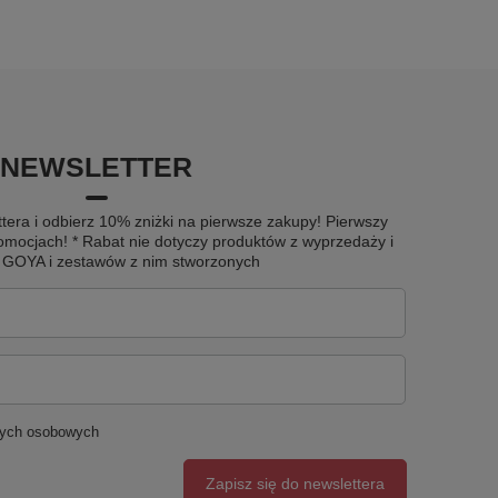
NEWSLETTER
tera i odbierz 10% zniżki na pierwsze zakupy! Pierwszy
omocjach! * Rabat nie dotyczy produktów z wyprzedaży i
u GOYA i zestawów z nim stworzonych
nych osobowych
Zapisz się do newslettera