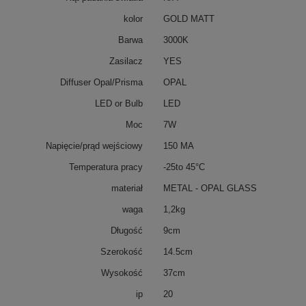
kolor
GOLD MATT
Barwa
3000K
Zasilacz
YES
Diffuser Opal/Prisma
OPAL
LED or Bulb
LED
Moc
7W
Napięcie/prąd wejściowy
150 MA
Temperatura pracy
-25to 45°C
materiał
METAL - OPAL GLASS
waga
1,2kg
Długość
9cm
Szerokość
14.5cm
Wysokość
37cm
ip
20