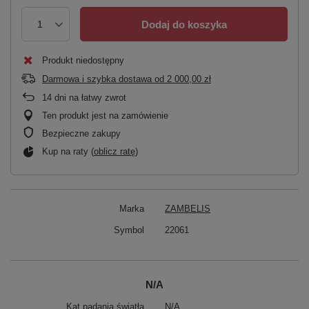
Dodaj do koszyka
Produkt niedostępny
Darmowa i szybka dostawa
od
2 000,00 zł
14
dni na łatwy zwrot
Ten produkt jest na zamówienie
Bezpieczne zakupy
Kup na raty (
oblicz ratę
)
Marka
ZAMBELIS
Symbol
22061
N/A
Kąt padania światła
N/A