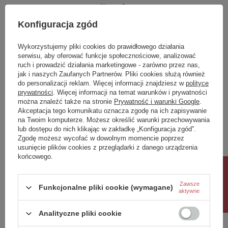
IK
2
Klasa Energetyczna
G
Konfiguracja zgód
kWh/1000h
7
Wykorzystujemy pliki cookies do prawidłowego działania
serwisu, aby oferować funkcje społecznościowe, analizować
Potrzebujesz pomocy? Masz pytania?
ruch i prowadzić działania marketingowe - zarówno przez nas,
jak i naszych Zaufanych Partnerów. Pliki cookies służą również
Zadaj pytanie a my odpowiemy niezwłocznie,
Zadaj pytanie
do personalizacji reklam. Więcej informacji znajdziesz w
polityce
najciekawsze pytania i odpowiedzi publikując
dla innych.
prywatności
. Więcej informacji na temat warunków i prywatności
można znaleźć także na stronie
Prywatność i warunki Google
.
Akceptacja tego komunikatu oznacza zgodę na ich zapisywanie
na Twoim komputerze. Możesz określić warunki przechowywania
Napisz swoją opinię
lub dostępu do nich klikając w zakładkę „Konfiguracja zgód”.
Zgodę możesz wycofać w dowolnym momencie poprzez
usunięcie plików cookies z przeglądarki z danego urządzenia
końcowego.
Twoja ocena:
5/5
Rabat 10%
Zawsze
Funkcjonalne pliki cookie (wymagane)
aktywne
Treść twojej opinii
Analityczne pliki cookie