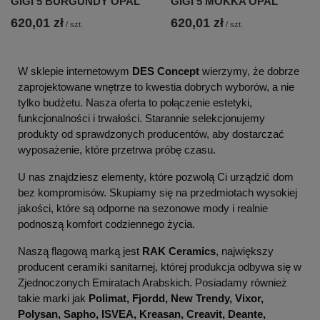
GIGI 5 BURGUNDY OPAL
GIGI 5 MOKKA OPAL
620,01 zł
620,01 zł
/
szt.
/
szt.
W sklepie internetowym
DES Concept
wierzymy, że dobrze
zaprojektowane wnętrze to kwestia dobrych wyborów, a nie
tylko budżetu. Nasza oferta to połączenie estetyki,
funkcjonalności i trwałości. Starannie selekcjonujemy
produkty od sprawdzonych producentów, aby dostarczać
wyposażenie, które przetrwa próbę czasu.
U nas znajdziesz elementy, które pozwolą Ci urządzić dom
bez kompromisów. Skupiamy się na przedmiotach wysokiej
jakości, które są odporne na sezonowe mody i realnie
podnoszą komfort codziennego życia.
Naszą flagową marką jest
RAK Ceramics
, największy
producent ceramiki sanitarnej, której produkcja odbywa się w
Zjednoczonych Emiratach Arabskich. Posiadamy również
takie marki jak
Polimat, Fjordd, New Trendy, Vixor,
Polysan, Sapho, ISVEA, Kreasan, Creavit, Deante,