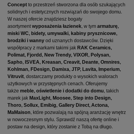
Concept
to przestrzeń stworzona dla osób szukających
solidnych i estetycznych rozwiązań do swojego domu.
W naszej ofercie znajdziesz bogaty
asortyment
wyposażenia łazienek
, w tym
armaturę,
miski WC, bidety, umywalki, kabiny prysznicowe,
brodziki i wanny
od uznanych dostawców. Dzięki
współpracy z markami takimi jak
RAK Ceramics,
Polimat, Fjordd, New Trendy, VIXOR, Polysan,
Sapho, ISVEA, Kreasan, Creavit, Deante, Omnires,
Kohlman, FDesign, Damixa, JTP, Lavita, Imperium,
Vitruvit
, dostarczamy produkty o wysokich walorach
użytkowych w przystępnych cenach. Oferujemy
także
meble, oświetlenie i dodatki do domu
, takich
marek jak
MaxLight, Moosee, Step into Design,
Thoro, Sollux, Emibig, Gallery Direct, Actona,
MaMaison
, które pozwalają na spójną aranżację wnętrz
w nowoczesnym stylu. Sprawdź naszą ofertę online i
postaw na design, który zostanie z Tobą na długo.