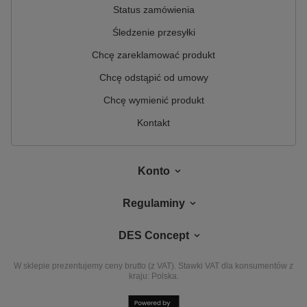
Status zamówienia
Śledzenie przesyłki
Chcę zareklamować produkt
Chcę odstąpić od umowy
Chcę wymienić produkt
Kontakt
Konto
Regulaminy
DES Concept
W sklepie prezentujemy ceny brutto (z VAT).
Stawki VAT dla konsumentów z
kraju:
Polska
.