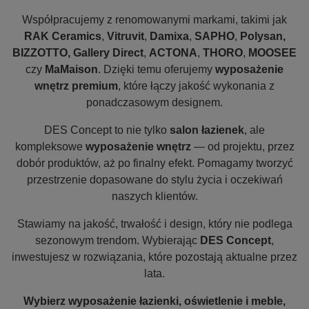
Współpracujemy z renomowanymi markami, takimi jak
RAK Ceramics
,
Vitruvit
,
Damixa
,
SAPHO
,
Polysan,
BIZZOTTO, Gallery Direct
,
ACTONA
,
THORO
,
MOOSEE
czy
MaMaison
. Dzięki temu oferujemy
wyposażenie
wnętrz premium
, które łączy jakość wykonania z
ponadczasowym designem.
DES Concept to nie tylko
salon łazienek
, ale
kompleksowe
wyposażenie wnętrz
— od projektu, przez
dobór produktów, aż po finalny efekt. Pomagamy tworzyć
przestrzenie dopasowane do stylu życia i oczekiwań
naszych klientów.
Stawiamy na jakość, trwałość i design, który nie podlega
sezonowym trendom. Wybierając
DES Concept
,
inwestujesz w rozwiązania, które pozostają aktualne przez
lata.
Wybierz wyposażenie łazienki, oświetlenie i meble,