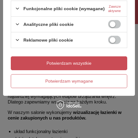
Rabat 10%
Zawsze
Funkcjonalne pliki cookie (wymagane)
aktywne
Analityczne pliki cookie
Reklamowe pliki cookie
Wizualizacja łazienki w cenie
zakupionych produktów
Potwierdzam wszystkie
Planujesz remont łazienki lub urządzasz nową łazienkę w
mieszkaniu albo domu? Oferujemy profesjonalną
wizualizację łazienki
oraz pomoc w kompleksowej
aranżacji.
Potwierdzam wymagane
Doskonale wiemy, że projektowanie łazienki to jeden z
najbardziej wymagających etapów urządzania wnętrz.
Dlatego zapewniamy wsparcie na każdym kroku.
W naszym salonie wykonujemy
wizualizację łazienki w
cenie zakupionych u nas produktów.
układ funkcjonalny łazienki