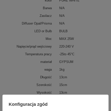
kolor
PURE WHITE
Barwa
N/A
Zasilacz
N/A
Diffuser Opal/Prisma
N/A
LED or Bulb
BULB
Moc
MAX 25W
Napięcie/prąd wejściowy
220-240 V
Temperatura pracy
-25to 45°C
materiał
GYPSUM
waga
1kg
Długość
13cm
Szerokość
15cm
Wysokość
13cm
ip
20
Konfiguracja zgód
IK
2