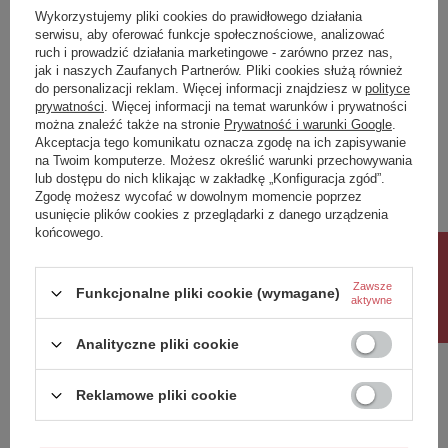
Wykorzystujemy pliki cookies do prawidłowego działania
Klasa Energetyczna
-
serwisu, aby oferować funkcje społecznościowe, analizować
kWh/1000h
N/A
ruch i prowadzić działania marketingowe - zarówno przez nas,
jak i naszych Zaufanych Partnerów. Pliki cookies służą również
do personalizacji reklam. Więcej informacji znajdziesz w
polityce
Potrzebujesz pomocy? Masz pytania?
prywatności
. Więcej informacji na temat warunków i prywatności
Zadaj pytanie a my odpowiemy niezwłocznie,
można znaleźć także na stronie
Prywatność i warunki Google
.
Zadaj pytanie
najciekawsze pytania i odpowiedzi publikując
Akceptacja tego komunikatu oznacza zgodę na ich zapisywanie
dla innych.
na Twoim komputerze. Możesz określić warunki przechowywania
lub dostępu do nich klikając w zakładkę „Konfiguracja zgód”.
Zgodę możesz wycofać w dowolnym momencie poprzez
usunięcie plików cookies z przeglądarki z danego urządzenia
Napisz swoją opinię
końcowego.
Rabat 10%
Twoja ocena:
Zawsze
Funkcjonalne pliki cookie (wymagane)
aktywne
5/5
Analityczne pliki cookie
Treść twojej opinii
Reklamowe pliki cookie