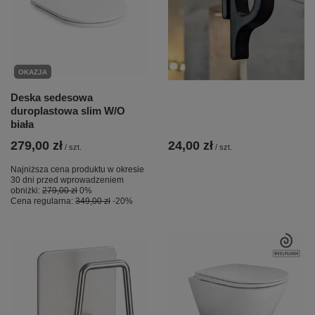
OKAZJA
Deska sedesowa
duroplastowa slim W/O
biała
279,00 zł
24,00 zł
/
szt.
/
szt.
Najniższa cena produktu w okresie
30 dni przed wprowadzeniem
obniżki:
279,00 zł
0%
Cena regularna:
349,00 zł
-20%