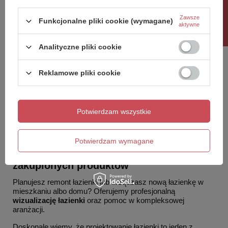
Rabat 10%
Zawsze
Funkcjonalne pliki cookie (wymagane)
aktywne
Analityczne pliki cookie
Reklamowe pliki cookie
Potwierdzam wszystkie
Potwierdzam wymagane
Wizualizacja łazienki w cenie
zakupionych produktów
Planujesz remont łazienki lub urządzasz nową łazienkę w
mieszkaniu albo domu? Oferujemy profesjonalną
wizualizację łazienki
oraz pomoc w kompleksowej
aranżacji.
Doskonale wiemy, że projektowanie łazienki to jeden z