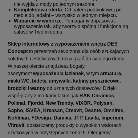
nie wyjdą z mody po jednym sezonie.
Kompleksowa oferta:
Od baterii podtynkowej po
meble do jadalni – wszystko w jednym miejscu.
Wsparcie w wyborze:
Pomagamy dopasować
wyposażenie tak, aby tworzyło spójną i funkcjonalną
całość w Twoim domu.
Sklep internetowy z wyposażeniem wnętrz DES
Concept
to przestrzeń stworzona dla osób szukających
solidnych i estetycznych rozwiązań do swojego domu.
W naszej ofercie znajdziesz bogaty
asortyment
wyposażenia łazienek
, w tym
armaturę,
miski WC, bidety, umywalki, kabiny prysznicowe,
brodziki i wanny
od uznanych dostawców. Dzięki
współpracy z markami takimi jak
RAK Ceramics,
Polimat, Fjordd, New Trendy, VIXOR, Polysan,
Sapho, ISVEA, Kreasan, Creavit, Deante, Omnires,
Kohlman, FDesign, Damixa, JTP, Lavita, Imperium,
Vitruvit
, dostarczamy produkty o wysokich walorach
użytkowych w przystępnych cenach. Oferujemy