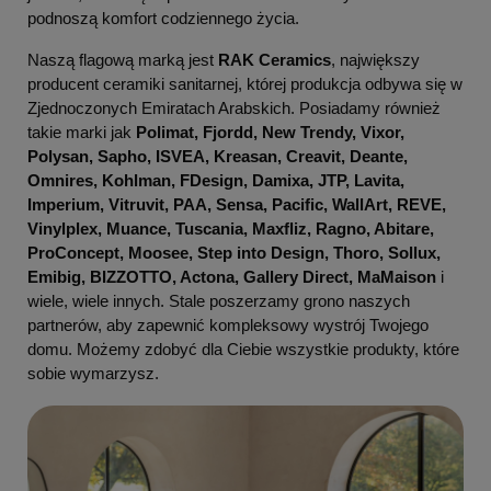
podnoszą komfort codziennego życia.
Naszą flagową marką jest
RAK Ceramics
, największy
producent ceramiki sanitarnej, której produkcja odbywa się w
Zjednoczonych Emiratach Arabskich. Posiadamy również
takie marki jak
Polimat, Fjordd, New Trendy, Vixor,
Polysan, Sapho, ISVEA, Kreasan, Creavit, Deante,
Omnires, Kohlman, FDesign, Damixa, JTP, Lavita,
Imperium, Vitruvit, PAA, Sensa, Pacific, WallArt, REVE,
Vinylplex, Muance, Tuscania, Maxfliz, Ragno, Abitare,
ProConcept, Moosee, Step into Design, Thoro, Sollux,
Emibig, BIZZOTTO, Actona, Gallery Direct, MaMaison
i
wiele, wiele innych. Stale poszerzamy grono naszych
partnerów, aby zapewnić kompleksowy wystrój Twojego
domu. Możemy zdobyć dla Ciebie wszystkie produkty, które
sobie wymarzysz.