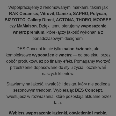
Współpracujemy z renomowanymi markami, takimi jak
RAK Ceramics
,
Vitruvit
,
Damixa
,
SAPHO
,
Polysan,
BIZZOTTO, Gallery Direct
,
ACTONA
,
THORO
,
MOOSEE
czy
MaMaison
. Dzięki temu oferujemy
wyposażenie
wnętrz premium
, które łączy jakość wykonania z
ponadczasowym designem.
DES Concept to nie tylko
salon łazienek
, ale
kompleksowe
wyposażenie wnętrz
— od projektu, przez
dobór produktów, aż po finalny efekt. Pomagamy tworzyć
przestrzenie dopasowane do stylu życia i oczekiwań
naszych klientów.
Stawiamy na jakość, trwałość i design, który nie podlega
sezonowym trendom. Wybierając
DES Concept
,
inwestujesz w rozwiązania, które pozostają aktualne przez
lata.
Wybierz wyposażenie łazienki, oświetlenie i meble,