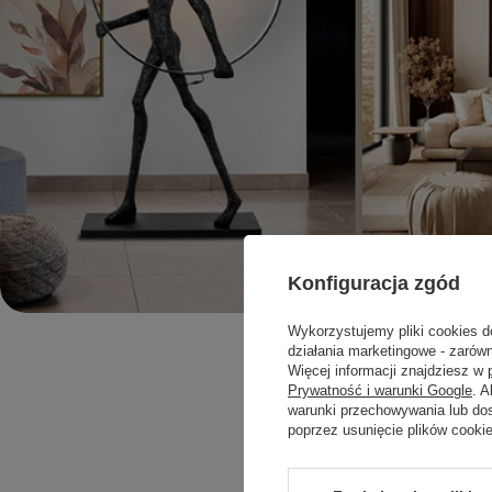
Konfiguracja zgód
Wykorzystujemy pliki cookies d
działania marketingowe - zarówn
Więcej informacji znajdziesz w
Prywatność i warunki Google
. 
warunki przechowywania lub do
poprzez usunięcie plików cooki