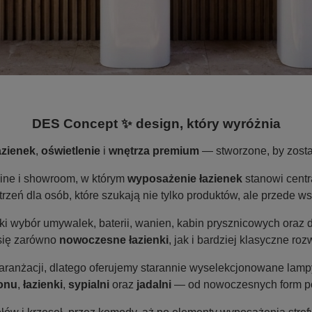
DES Concept ✨ design, który wyróżnia
azienek
,
oświetlenie
i
wnętrza premium
— stworzone, by zostać
ine i showroom, w którym
wyposażenie łazienek
stanowi centr
zeń dla osób, które szukają nie tylko produktów, ale przede ws
oki wybór umywalek, baterii, wanien, kabin prysznicowych oraz 
 się zarówno
nowoczesne łazienki
, jak i bardziej klasyczne r
ranżacji, dlatego oferujemy starannie wyselekcjonowane lampy
lonu
,
łazienki
,
sypialni
oraz
jadalni
— od nowoczesnych form po