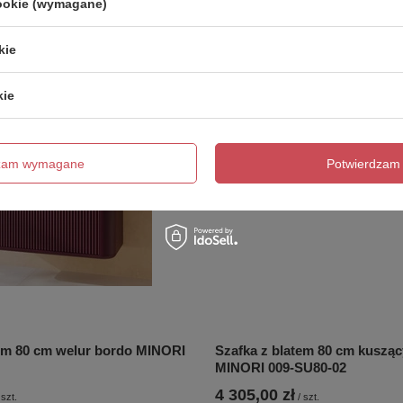
cookie (wymagane)
kie
kie
dzam wymagane
Potwierdzam 
tem 80 cm welur bordo MINORI
Szafka z blatem 80 cm kusząc
MINORI 009-SU80-02
4 305,00 zł
szt.
/
szt.