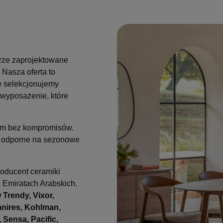
rze zaprojektowane
 Nasza oferta to
ie selekcjonujemy
wyposażenie, które
dom bez kompromisów.
są odporne na sezonowe
roducent ceramiki
h Emiratach Arabskich.
 Trendy, Vixor,
mnires, Kohlman,
 Sensa, Pacific,