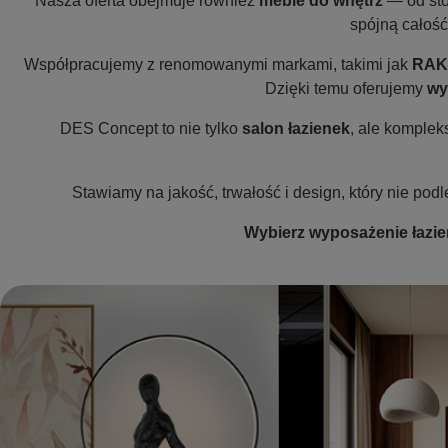
Nasza oferta obejmuje również
meble do wnętrz
— od sto
spójną całość
Współpracujemy z renomowanymi markami, takimi jak
RAK
Dzięki temu oferujemy
wy
DES Concept to nie tylko
salon łazienek
, ale komple
Stawiamy na jakość, trwałość i design, który nie p
Wybierz wyposażenie łazien