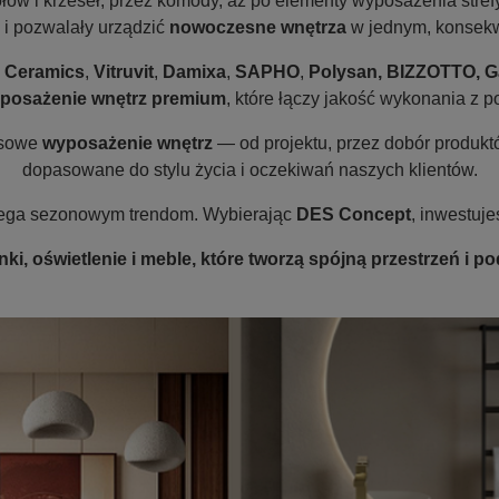
łów i krzeseł, przez komody, aż po elementy wyposażenia strefy
 i pozwalały urządzić
nowoczesne wnętrza
w jednym, konsekw
 Ceramics
,
Vitruvit
,
Damixa
,
SAPHO
,
Polysan, BIZZOTTO, Ga
posażenie wnętrz premium
, które łączy jakość wykonania z
ksowe
wyposażenie wnętrz
— od projektu, przez dobór produktó
dopasowane do stylu życia i oczekiwań naszych klientów.
odlega sezonowym trendom. Wybierając
DES Concept
, inwestuje
ki, oświetlenie i meble, które tworzą spójną przestrzeń i p