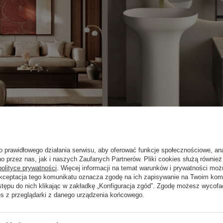
o prawidłowego działania serwisu, aby oferować funkcje społecznościowe, an
o przez nas, jak i naszych Zaufanych Partnerów. Pliki cookies służą również 
polityce prywatności
. Więcej informacji na temat warunków i prywatności moż
Nowości
Akceptacja tego komunikatu oznacza zgodę na ich zapisywanie na Twoim kom
stępu do nich klikając w zakładkę „Konfiguracja zgód”. Zgodę możesz wyco
es z przeglądarki z danego urządzenia końcowego.