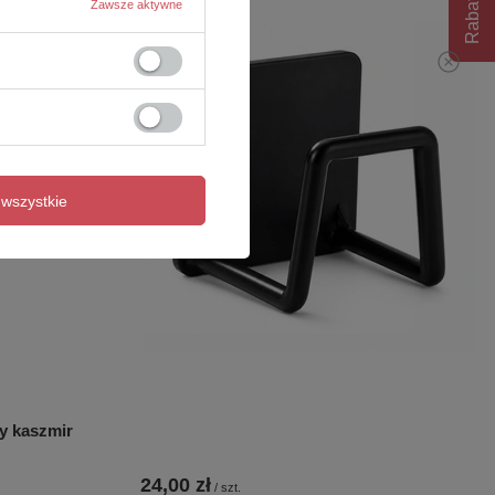
Rabat 10%
Zawsze aktywne
wszystkie
y kaszmir
24,00 zł
/
szt.