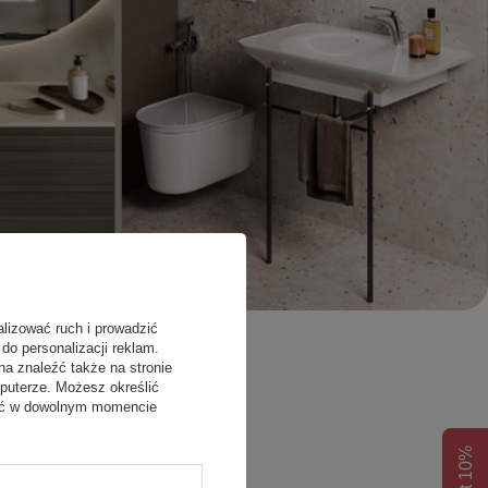
alizować ruch i prowadzić
do personalizacji reklam.
na znaleźć także na stronie
puterze. Możesz określić
fać w dowolnym momencie