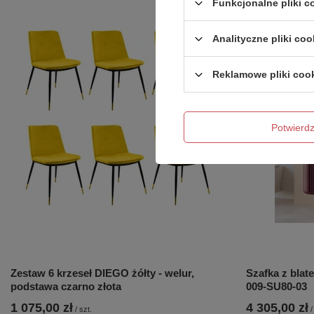
Funkcjonalne pliki 
Analityczne pliki coo
Reklamowe pliki coo
Potwier
Zestaw 6 krzeseł DIEGO żółty - welur,
Szafka z bla
podstawa czarno złota
009-SU80-03
1 075,00 zł
4 305,00 zł
/
szt.
/