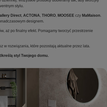
 dziennej. Wszystkie produkty dobieramy tak, aby tworzyły
entnym stylu.
llery Direct
,
ACTONA
,
THORO
,
MOOSEE
czy
MaMaison
.
 ponadczasowym designem.
w, aż po finalny efekt. Pomagamy tworzyć przestrzenie
sz w rozwiązania, które pozostają aktualne przez lata.
odkreślą styl Twojego domu.