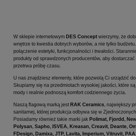
W sklepie internetowym
DES Concept
wierzymy, że dob
wnętrze to kwestia dobrych wyborów, a nie tylko budżetu.
połączenie estetyki, funkcjonalności i trwałości. Starann
produkty od sprawdzonych producentów, aby dostarczać 
przetrwa próbę czasu.
U nas znajdziesz elementy, które pozwolą Ci urządzić 
Skupiamy się na przedmiotach wysokiej jakości, które 
mody i realnie podnoszą komfort codziennego życia.
Naszą flagową marką jest
RAK Ceramics
, największy p
sanitarnej, której produkcja odbywa się w Zjednoczonyc
Posiadamy również takie marki jak
Polimat, Fjordd, New
Polysan, Sapho, ISVEA, Kreasan, Creavit, Deante, O
FDesign, Damixa, JTP, Lavita, Imperium, Vitruvit, PAA,