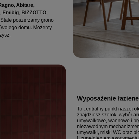
Ragno, Abitare,
x, Emibig, BIZZOTTO,
. Stale poszerzamy grono
j Twojego domu. Możemy
zysz.
Wyposażenie łaziene
To centralny punkt naszej of
znajdziesz szeroki wybór
ar
umywalkowe, wannowe i pry
niezawodnym mechanizmem
umywalki, miski WC oraz bi
Uzupełnieniem asortymentu 