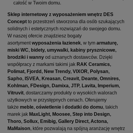
całość w Twoim domu.
Sklep internetowy z wyposażeniem wnętrz DES
Concept
to przestrzeń stworzona dla osób szukających
solidnych i estetycznych rozwiązań do swojego domu.
W naszej ofercie znajdziesz bogaty
asortyment
wyposażenia łazienek
, w tym
armaturę,
miski WC, bidety, umywalki, kabiny prysznicowe,
brodziki i wanny
od uznanych dostawców. Dzięki
współpracy z markami takimi jak
RAK Ceramics,
Polimat, Fjordd, New Trendy, VIXOR, Polysan,
Sapho, ISVEA, Kreasan, Creavit, Deante, Omnires,
Kohlman, FDesign, Damixa, JTP, Lavita, Imperium,
Vitruvit
, dostarczamy produkty o wysokich walorach
użytkowych w przystępnych cenach. Oferujemy
także
meble, oświetlenie i dodatki do domu
, takich
marek jak
MaxLight, Moosee, Step into Design,
Thoro, Sollux, Emibig, Gallery Direct, Actona,
MaMaison
, które pozwalają na spójną aranżację wnętrz