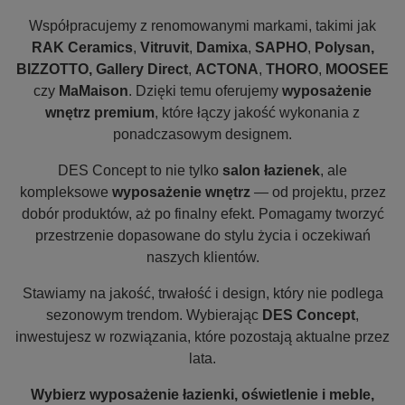
Współpracujemy z renomowanymi markami, takimi jak
RAK Ceramics
,
Vitruvit
,
Damixa
,
SAPHO
,
Polysan,
BIZZOTTO, Gallery Direct
,
ACTONA
,
THORO
,
MOOSEE
czy
MaMaison
. Dzięki temu oferujemy
wyposażenie
wnętrz premium
, które łączy jakość wykonania z
ponadczasowym designem.
DES Concept to nie tylko
salon łazienek
, ale
kompleksowe
wyposażenie wnętrz
— od projektu, przez
dobór produktów, aż po finalny efekt. Pomagamy tworzyć
przestrzenie dopasowane do stylu życia i oczekiwań
naszych klientów.
Stawiamy na jakość, trwałość i design, który nie podlega
sezonowym trendom. Wybierając
DES Concept
,
inwestujesz w rozwiązania, które pozostają aktualne przez
lata.
Wybierz wyposażenie łazienki, oświetlenie i meble,