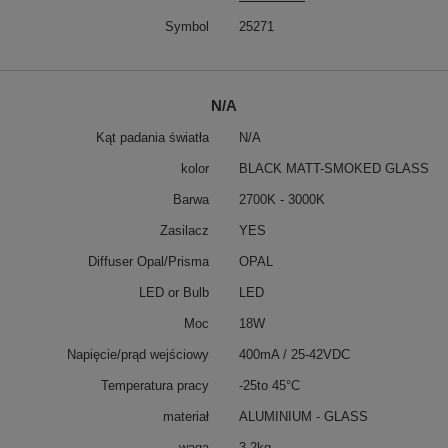
Symbol
25271
N/A
Kąt padania światła
N/A
kolor
BLACK MATT-SMOKED GLASS
Barwa
2700K - 3000K
Zasilacz
YES
Diffuser Opal/Prisma
OPAL
LED or Bulb
LED
Moc
18W
Napięcie/prąd wejściowy
400mA / 25-42VDC
Temperatura pracy
-25to 45°C
materiał
ALUMINIUM - GLASS
waga
3,2kg