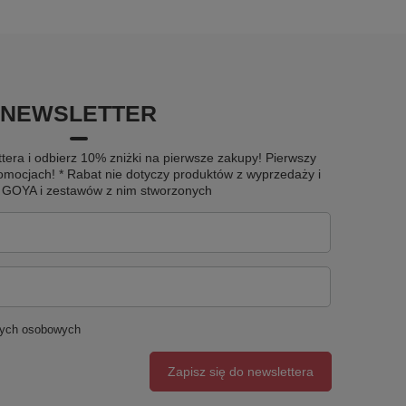
NEWSLETTER
tera i odbierz 10% zniżki na pierwsze zakupy! Pierwszy
omocjach! * Rabat nie dotyczy produktów z wyprzedaży i
u GOYA i zestawów z nim stworzonych
nych osobowych
Zapisz się do newslettera