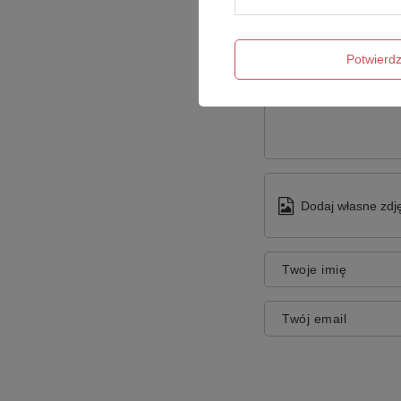
Potwier
Treść twojej opinii
Dodaj własne zdję
Twoje imię
Twój email