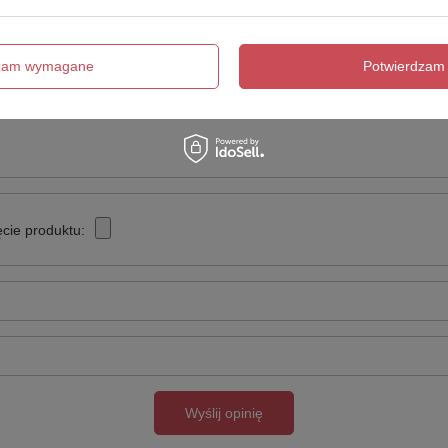
Twoja ocena:
5/5
dzam wymagane
Potwierdzam 
cie produktu:
Wyślij opinię