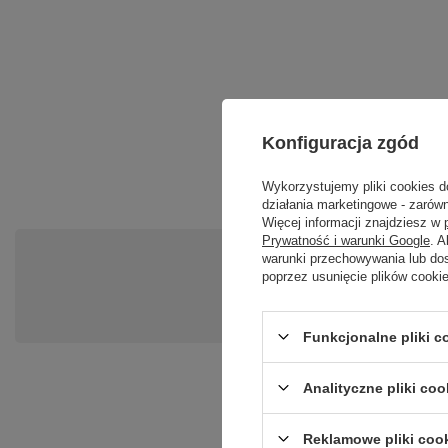
Konfiguracja zgód
Wykorzystujemy pliki cookies d
działania marketingowe - zarówn
Więcej informacji znajdziesz w
Prywatność i warunki Google
. 
warunki przechowywania lub do
Po
poprzez usunięcie plików cooki
Zadaj pytanie a my odpowiemy ni
Funkcjonalne pliki 
Analityczne pliki coo
Reklamowe pliki coo