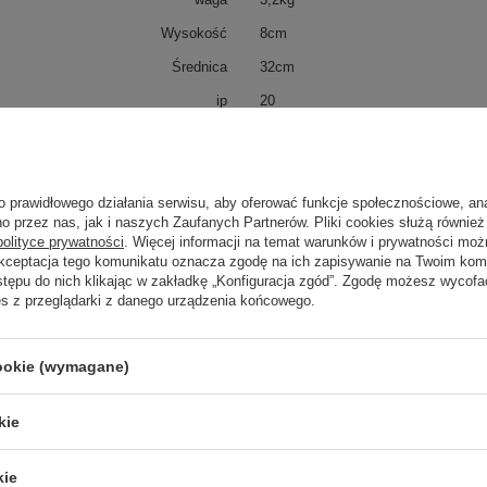
Wysokość
8cm
Średnica
32cm
ip
20
IK
2
Klasa Energetyczna
G
kWh/1000h
18
o prawidłowego działania serwisu, aby oferować funkcje społecznościowe, an
o przez nas, jak i naszych Zaufanych Partnerów. Pliki cookies służą również 
polityce prywatności
. Więcej informacji na temat warunków i prywatności moż
Akceptacja tego komunikatu oznacza zgodę na ich zapisywanie na Twoim kom
stępu do nich klikając w zakładkę „Konfiguracja zgód”. Zgodę możesz wyco
trzebujesz pomocy? Masz pytania?
es z przeglądarki z danego urządzenia końcowego.
Zadaj 
ezwłocznie, najciekawsze pytania i odpowiedzi publikując dla
innych.
cookie (wymagane)
kie
Napisz swoją opinię
kie