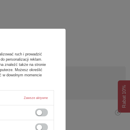
alizować ruch i prowadzić
do personalizacji reklam.
na znaleźć także na stronie
puterze. Możesz określić
fać w dowolnym momencie
pytanie
Rabat 10%
Zawsze aktywne