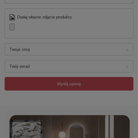
Taric
85162999
Gwarancja
2 lata
Dodaj własne zdjęcie produktu:
Twoje imię
Twój email
Wyślij opinię