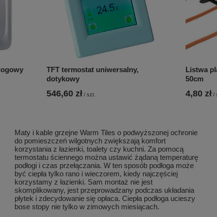
alogowy
TFT termostat uniwersalny,
Listwa p
dotykowy
50cm
546,60 zł
4,80 zł
/
szt.
/
Maty i kable grzejne Warm Tiles o podwyższonej ochronie
do pomieszczeń wilgotnych zwiększają komfort
korzystania z łazienki, toalety czy kuchni. Za pomocą
termostatu ściennego można ustawić żądaną temperaturę
podłogi i czas przełączania. W ten sposób podłoga może
być ciepła tylko rano i wieczorem, kiedy najczęściej
korzystamy z łazienki. Sam montaż nie jest
skomplikowany, jest przeprowadzany podczas układania
płytek i zdecydowanie się opłaca. Ciepła podłoga ucieszy
bose stopy nie tylko w zimowych miesiącach.