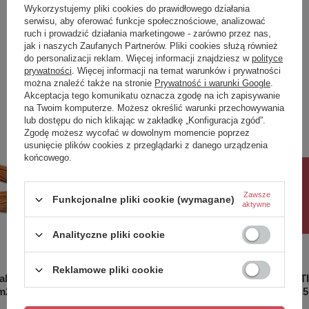
produkcji (dni):
Wykorzystujemy pliki cookies do prawidłowego działania
grzewczym, który podczas produkcji jest mocowany do
serwisu, aby oferować funkcje społecznościowe, analizować
tkaniny w pętle w równych odstępach. Mata grzejna jest
Gwarancja w miesiącach
24
ruch i prowadzić działania marketingowe - zarówno przez nas,
znacznie łatwiejsza w montażu niż przewód grzejny, a
także zapewniony jest równomierny rozkład mocy
jak i naszych Zaufanych Partnerów. Pliki cookies służą również
Zobacz również
powierzchniowej.
do personalizacji reklam. Więcej informacji znajdziesz w
polityce
prywatności
. Więcej informacji na temat warunków i prywatności
Dwużyłowy przewód grzejny - przewód połączeniowy
można znaleźć także na stronie
Prywatność i warunki Google
.
znajduje się tylko na jednym końcu przewodu grzejnego.
Akceptacja tego komunikatu oznacza zgodę na ich zapisywanie
Poprzedni z tej kategorii
Następny z tej kategorii
Podczas instalacji nie ma konieczności powrotu do punktu
na Twoim komputerze. Możesz określić warunki przechowywania
połączenia z kablem.
lub dostępu do nich klikając w zakładkę „Konfiguracja zgód”.
Maty nie wolno umieszczać pod armaturą typu wanny,
Zgodę możesz wycofać w dowolnym momencie poprzez
prysznice, toalety itp., a także pod meblami
usunięcie plików cookies z przeglądarki z danego urządzenia
uniemożliwiającymi swobodny przepływ powietrza.
końcowego.
Minimalna odległość przewodów grzejnych od armatury
(wanna, prysznic, szafa wnękowa, zabudowa kuchenna...),
Rabat 10%
która zapobiega rozpraszaniu ciepła i od ścian to 5 cm.
Zawsze
Funkcjonalne pliki cookie (wymagane)
aktywne
Możliwy jest montaż i podłączenie dwóch mat grzewczych.
Przez połączenie rozumie się el. podłączenie mat
równolegle do wyjścia termostatu - obie maty są włączane
Analityczne pliki cookie
jednocześnie. Nie ma możliwości połączenia jednej maty
z końcem drugiej.
Reklamowe pliki cookie
Nie stosując wystarczającej warstwy izolacji termicznej
abel
WARM TILES łazienkowa mata
WARM TI
pod systemem grzewczym, ryzykujesz utratę ciepła aż do
5m2, 200W
grzejna 4,2m2, 670W, dwużyłowa
grzejna 
podłogi. W celu uzyskania optymalnych parametrów pracy