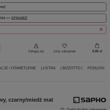
iej!
NIA >>
SPRAWDŹ
Zaloguj się
0,00 zł
Listy zakupowe
CJE / OŚWIETLENIE
LUSTRA
| BIZZOTTO |
PODŁOGI
wy, czarny/miedź mat
Dodaj do listy zakupowej