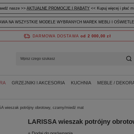
awdź nasze >>
AKTUALNE PROMOCJE I RABATY
<< Kupuj więcej i płać mn
WA NA WSZYSTKIE MODELE WYBRANYCH MAREK MEBLI I OŚWIETLE
DARMOWA DOSTAWA
od 2 000,00 zł
RA
GRZEJNIKI I AKCESORIA
KUCHNIA
MEBLE / DEKORA
A wieszak potrójny obrotowy, czarny/miedź mat
LARISSA wieszak potrójny obroto
+ Dodaj do porównania