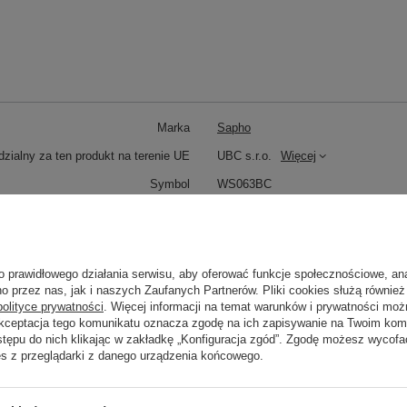
Marka
Sapho
zialny za ten produkt na terenie UE
UBC s.r.o.
Więcej
Symbol
WS063BC
Seria
LARISSA miedź mat
Zobacz również
o prawidłowego działania serwisu, aby oferować funkcje społecznościowe, an
o przez nas, jak i naszych Zaufanych Partnerów. Pliki cookies służą również 
polityce prywatności
. Więcej informacji na temat warunków i prywatności moż
Akceptacja tego komunikatu oznacza zgodę na ich zapisywanie na Twoim kom
Poprzedni z tej kategorii
Następny z tej kategorii
stępu do nich klikając w zakładkę „Konfiguracja zgód”. Zgodę możesz wyco
es z przeglądarki z danego urządzenia końcowego.