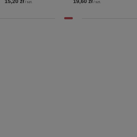
15,20 zł
19,60 zł
/
szt.
/
szt.