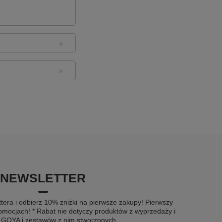
NEWSLETTER
tera i odbierz 10% zniżki na pierwsze zakupy! Pierwszy
omocjach! * Rabat nie dotyczy produktów z wyprzedaży i
u GOYA i zestawów z nim stworzonych