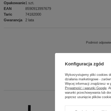
Opakowanie
1 szt.
EAN
8590913997679
Taric
74182000
Gwarancja
2 lata
Podmiot odpowied
Konfiguracja zgód
Wykorzystujemy pliki cookies d
działania marketingowe - zarówn
Więcej informacji znajdziesz w
Prywatność i warunki Google
. 
warunki przechowywania lub do
poprzez usunięcie plików cooki