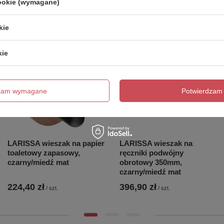
cookie (wymagane)
kie
kie
dzam wymagane
Potwierdzam 
LARISSA wieszak na papier
LARISSA wieszak na
toaletowy zapasowy,
ręczniki podwójny
czarny/miedź mat
obrotowy 350mm,
czarny/miedź mat
224,40 zł
396,90 zł
/
szt.
/
szt.