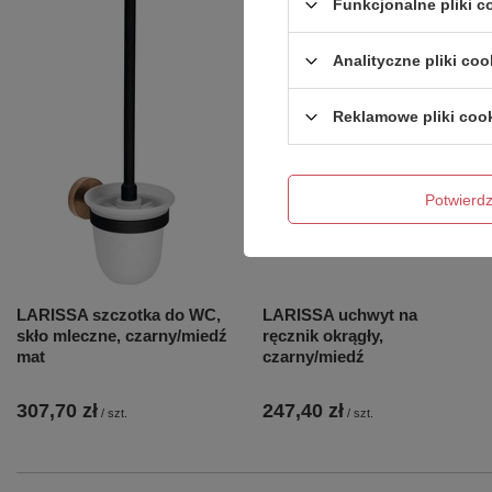
Funkcjonalne pliki 
Analityczne pliki coo
Reklamowe pliki coo
Potwier
LARISSA szczotka do WC,
LARISSA uchwyt na
skło mleczne, czarny/miedź
ręcznik okrągły,
mat
czarny/miedź
307,70 zł
247,40 zł
/
szt.
/
szt.