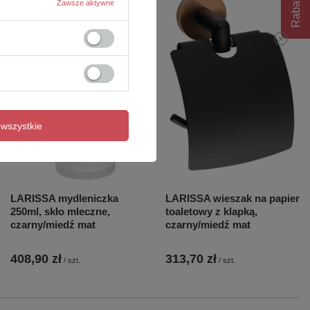
Rabat 10%
Zawsze aktywne
wszystkie
LARISSA mydleniczka
LARISSA wieszak na papier
250ml, skło mleczne,
toaletowy z klapką,
czarny/miedź mat
czarny/miedź mat
408,90 zł
313,70 zł
/
szt.
/
szt.