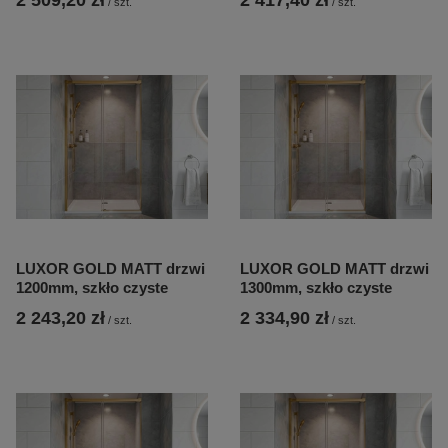
2 509,20 zł
2 417,40 zł
/
szt.
/
szt.
LUXOR GOLD MATT drzwi
LUXOR GOLD MATT drzwi
1200mm, szkło czyste
1300mm, szkło czyste
2 243,20 zł
2 334,90 zł
/
szt.
/
szt.