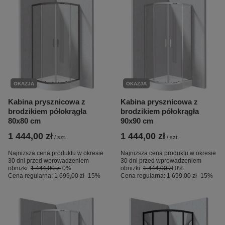
OKAZJA
OKAZJA
Kabina prysznicowa z
Kabina prysznicowa z
brodzikiem półokrągła
brodzikiem półokrągła
80x80 cm
90x90 cm
1 444,00 zł
1 444,00 zł
/
szt.
/
szt.
Najniższa cena produktu w okresie
Najniższa cena produktu w okresie
30 dni przed wprowadzeniem
30 dni przed wprowadzeniem
obniżki:
1 444,00 zł
0%
obniżki:
1 444,00 zł
0%
Cena regularna:
1 699,00 zł
-15%
Cena regularna:
1 699,00 zł
-15%