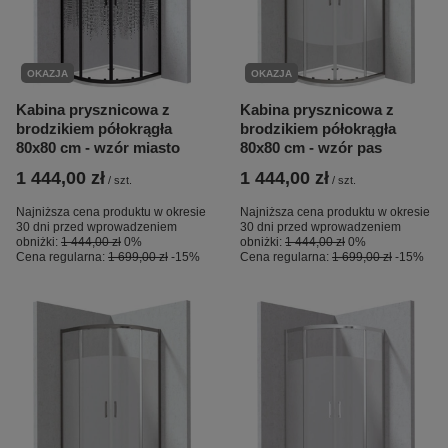
OKAZJA
OKAZJA
Kabina prysznicowa z
Kabina prysznicowa z
brodzikiem półokrągła
brodzikiem półokrągła
80x80 cm - wzór miasto
80x80 cm - wzór pas
1 444,00 zł
1 444,00 zł
/
szt.
/
szt.
Najniższa cena produktu w okresie
Najniższa cena produktu w okresie
30 dni przed wprowadzeniem
30 dni przed wprowadzeniem
obniżki:
1 444,00 zł
0%
obniżki:
1 444,00 zł
0%
Cena regularna:
1 699,00 zł
-15%
Cena regularna:
1 699,00 zł
-15%