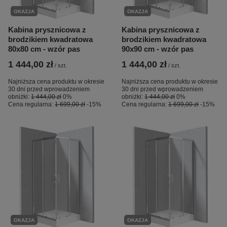
OKAZJA
OKAZJA
Kabina prysznicowa z
Kabina prysznicowa z
brodzikiem kwadratowa
brodzikiem kwadratowa
80x80 cm - wzór pas
90x90 cm - wzór pas
1 444,00 zł
1 444,00 zł
/
szt.
/
szt.
Najniższa cena produktu w okresie
Najniższa cena produktu w okresie
30 dni przed wprowadzeniem
30 dni przed wprowadzeniem
obniżki:
1 444,00 zł
0%
obniżki:
1 444,00 zł
0%
Cena regularna:
1 699,00 zł
-15%
Cena regularna:
1 699,00 zł
-15%
OKAZJA
OKAZJA