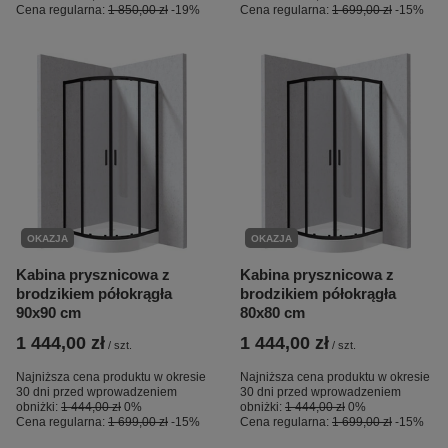
Cena regularna:
1 850,00 zł
-19%
Cena regularna:
1 699,00 zł
-15%
OKAZJA
OKAZJA
Kabina prysznicowa z
Kabina prysznicowa z
brodzikiem półokrągła
brodzikiem półokrągła
90x90 cm
80x80 cm
1 444,00 zł
1 444,00 zł
/
szt.
/
szt.
Najniższa cena produktu w okresie
Najniższa cena produktu w okresie
30 dni przed wprowadzeniem
30 dni przed wprowadzeniem
obniżki:
1 444,00 zł
0%
obniżki:
1 444,00 zł
0%
Cena regularna:
1 699,00 zł
-15%
Cena regularna:
1 699,00 zł
-15%