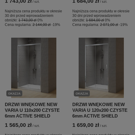
1 743,00 zł
1 684,00 zł
/
szt.
/
szt.
Najniższa cena produktu w okresie
Najniższa cena produktu w okresie
30 dni przed wprowadzeniem
30 dni przed wprowadzeniem
obniżki:
1 743,00 zł
0%
obniżki:
1 684,00 zł
0%
Cena regularna:
2 144,00 zł
-19%
Cena regularna:
2 071,00 zł
-19%
OKAZJA
OKAZJA
DRZWI WNĘKOWE NEW
DRZWI WNĘKOWE NEW
VARIA U 110x200 CZYSTE
VARIA U 120x200 CZYSTE
6mm ACTIVE SHIELD
6mm ACTIVE SHIELD
1 565,00 zł
1 659,00 zł
/
szt.
/
szt.