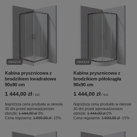
OKAZJA
OKAZJA
Kabina prysznicowa z
Kabina prysznicowa z
brodzikiem kwadratowa
brodzikiem półokrągła
90x90 cm
90x90 cm
1 444,00 zł
1 444,00 zł
/
szt.
/
szt.
Najniższa cena produktu w okresie
Najniższa cena produktu w okresie
30 dni przed wprowadzeniem
30 dni przed wprowadzeniem
obniżki:
1 444,00 zł
0%
obniżki:
1 444,00 zł
0%
Cena regularna:
1 699,00 zł
-15%
Cena regularna:
1 699,00 zł
-15%