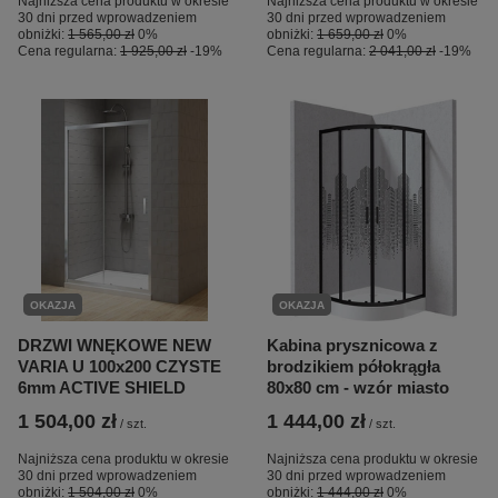
Najniższa cena produktu w okresie
Najniższa cena produktu w okresie
30 dni przed wprowadzeniem
30 dni przed wprowadzeniem
obniżki:
1 565,00 zł
0%
obniżki:
1 659,00 zł
0%
Cena regularna:
1 925,00 zł
-19%
Cena regularna:
2 041,00 zł
-19%
OKAZJA
OKAZJA
DRZWI WNĘKOWE NEW
Kabina prysznicowa z
VARIA U 100x200 CZYSTE
brodzikiem półokrągła
6mm ACTIVE SHIELD
80x80 cm - wzór miasto
1 504,00 zł
1 444,00 zł
/
szt.
/
szt.
Najniższa cena produktu w okresie
Najniższa cena produktu w okresie
30 dni przed wprowadzeniem
30 dni przed wprowadzeniem
obniżki:
1 504,00 zł
0%
obniżki:
1 444,00 zł
0%