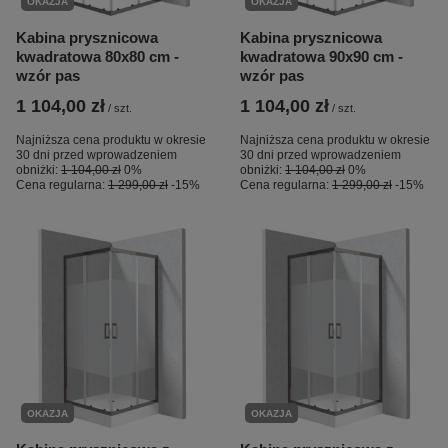
OKAZJA
OKAZJA
Kabina prysznicowa
Kabina prysznicowa
kwadratowa 80x80 cm -
kwadratowa 90x90 cm -
wzór pas
wzór pas
1 104,00 zł
1 104,00 zł
/
szt.
/
szt.
Najniższa cena produktu w okresie
Najniższa cena produktu w okresie
30 dni przed wprowadzeniem
30 dni przed wprowadzeniem
obniżki:
1 104,00 zł
0%
obniżki:
1 104,00 zł
0%
Cena regularna:
1 299,00 zł
-15%
Cena regularna:
1 299,00 zł
-15%
OKAZJA
OKAZJA