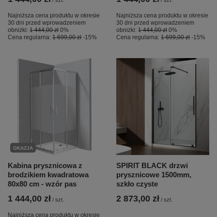
/
szt.
/
szt.
Najniższa cena produktu w okresie
Najniższa cena produktu w okresie
30 dni przed wprowadzeniem
30 dni przed wprowadzeniem
obniżki:
1 444,00 zł
0%
obniżki:
1 444,00 zł
0%
Cena regularna:
1 699,00 zł
-15%
Cena regularna:
1 699,00 zł
-15%
OKAZJA
Kabina prysznicowa z
SPIRIT BLACK drzwi
brodzikiem kwadratowa
prysznicowe 1500mm,
80x80 cm - wzór pas
szkło czyste
1 444,00 zł
2 873,00 zł
/
szt.
/
szt.
Najniższa cena produktu w okresie