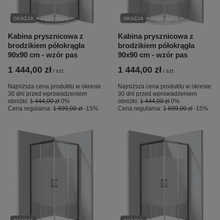
OKAZJA
OKAZJA
Kabina prysznicowa z
Kabina prysznicowa z
brodzikiem półokrągła
brodzikiem półokrągła
90x90 cm - wzór pas
90x90 cm - wzór pas
1 444,00 zł
1 444,00 zł
/
szt.
/
szt.
Najniższa cena produktu w okresie
Najniższa cena produktu w okresie
30 dni przed wprowadzeniem
30 dni przed wprowadzeniem
obniżki:
1 444,00 zł
0%
obniżki:
1 444,00 zł
0%
Cena regularna:
1 699,00 zł
-15%
Cena regularna:
1 699,00 zł
-15%