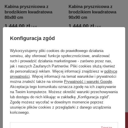
Kabina prysznicowa z
Kabina prysznicowa z
brodzikiem kwadratowa
brodzikiem kwadratowa
80x80 cm
90x90 cm
1 444,00 zł
1 444,00 zł
/
szt.
/
szt.
Najniższa cena produktu w okresie
Najniższa cena produktu w okresie
Konfiguracja zgód
30 dni przed wprowadzeniem
30 dni przed wprowadzeniem
obniżki:
1 444,00 zł
0%
obniżki:
1 444,00 zł
0%
Cena regularna:
1 699,00 zł
-15%
Cena regularna:
1 699,00 zł
-15%
Wykorzystujemy pliki cookies do prawidłowego działania
serwisu, aby oferować funkcje społecznościowe, analizować
ruch i prowadzić działania marketingowe - zarówno przez nas,
jak i naszych Zaufanych Partnerów. Pliki cookies służą również
do personalizacji reklam. Więcej informacji znajdziesz w
polityce
prywatności
. Więcej informacji na temat warunków i prywatności
można znaleźć także na stronie
Prywatność i warunki Google
.
Akceptacja tego komunikatu oznacza zgodę na ich zapisywanie
na Twoim komputerze. Możesz określić warunki przechowywania
lub dostępu do nich klikając w zakładkę „Konfiguracja zgód”.
Zgodę możesz wycofać w dowolnym momencie poprzez
usunięcie plików cookies z przeglądarki z danego urządzenia
końcowego.
OKAZJA
OKAZJA
Kabina prysznicowa z
Kabina prysznicowa z
Zawsze