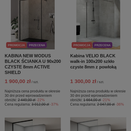
PROMOCJA
PRZECENA
PROMOCJA
PRZECENA
KABINA NEW MODUS
Kabina VELIO BLACK
BLACK ŚCIANKA U 90x200
walk-in 100x200 szkło
CZYSTE 8mm ACTIVE
czyste 8mm z powłoką
SHIELD
1 900,00 zł
1 300,00 zł
/
szt.
/
szt.
Najniższa cena produktu w okresie
Najniższa cena produktu w okresie
30 dni przed wprowadzeniem
30 dni przed wprowadzeniem
obniżki:
2 449,00 zł
-22%
obniżki:
1 664,00 zł
-21%
Cena regularna:
3 012,00 zł
-37%
Cena regularna:
2 047,00 zł
-36%