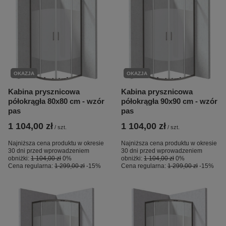
OKAZJA
OKAZJA
Kabina prysznicowa
Kabina prysznicowa
półokrągła 80x80 cm - wzór
półokrągła 90x90 cm - wzór
pas
pas
1 104,00 zł
1 104,00 zł
/
szt.
/
szt.
Najniższa cena produktu w okresie
Najniższa cena produktu w okresie
30 dni przed wprowadzeniem
30 dni przed wprowadzeniem
obniżki:
1 104,00 zł
0%
obniżki:
1 104,00 zł
0%
Cena regularna:
1 299,00 zł
-15%
Cena regularna:
1 299,00 zł
-15%