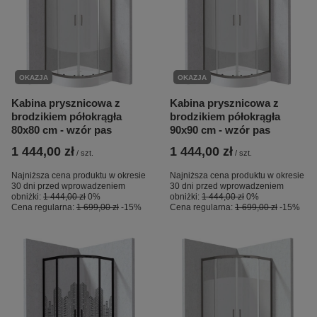
OKAZJA
OKAZJA
Kabina prysznicowa z
Kabina prysznicowa z
brodzikiem półokrągła
brodzikiem półokrągła
80x80 cm - wzór pas
90x90 cm - wzór pas
1 444,00 zł
1 444,00 zł
/
szt.
/
szt.
Najniższa cena produktu w okresie
Najniższa cena produktu w okresie
30 dni przed wprowadzeniem
30 dni przed wprowadzeniem
obniżki:
1 444,00 zł
0%
obniżki:
1 444,00 zł
0%
Cena regularna:
1 699,00 zł
-15%
Cena regularna:
1 699,00 zł
-15%