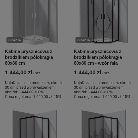
OKAZJA
OKAZJA
Kabina prysznicowa z
Kabina prysznicowa z
brodzikiem półokrągła
brodzikiem półokrągła
80x80 cm
80x80 cm - wzór fala
1 444,00 zł
1 444,00 zł
/
szt.
/
szt.
Najniższa cena produktu w okresie
Najniższa cena produktu w okresie
30 dni przed wprowadzeniem
30 dni przed wprowadzeniem
obniżki:
1 444,00 zł
0%
obniżki:
1 444,00 zł
0%
Cena regularna:
1 699,00 zł
-15%
Cena regularna:
1 699,00 zł
-15%