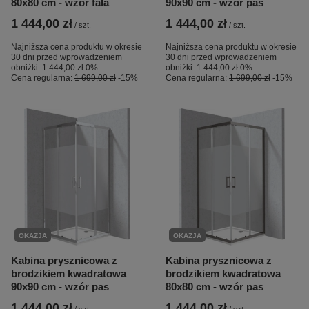
80x80 cm - wzór fala
90x90 cm - wzór pas
1 444,00 zł
1 444,00 zł
/
szt.
/
szt.
Najniższa cena produktu w okresie
Najniższa cena produktu w okresie
30 dni przed wprowadzeniem
30 dni przed wprowadzeniem
obniżki:
1 444,00 zł
0%
obniżki:
1 444,00 zł
0%
Cena regularna:
1 699,00 zł
-15%
Cena regularna:
1 699,00 zł
-15%
OKAZJA
OKAZJA
Kabina prysznicowa z
Kabina prysznicowa z
brodzikiem kwadratowa
brodzikiem kwadratowa
90x90 cm - wzór pas
80x80 cm - wzór pas
1 444,00 zł
1 444,00 zł