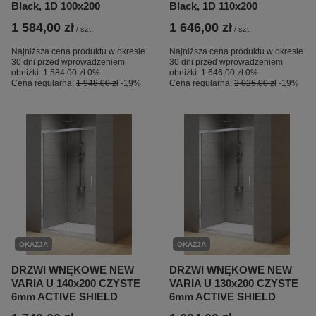
Black, 1D 100x200
Black, 1D 110x200
1 584,00 zł
1 646,00 zł
/
szt.
/
szt.
Najniższa cena produktu w okresie
Najniższa cena produktu w okresie
30 dni przed wprowadzeniem
30 dni przed wprowadzeniem
obniżki:
1 584,00 zł
0%
obniżki:
1 646,00 zł
0%
Cena regularna:
1 948,00 zł
-19%
Cena regularna:
2 025,00 zł
-19%
OKAZJA
OKAZJA
DRZWI WNĘKOWE NEW
DRZWI WNĘKOWE NEW
VARIA U 140x200 CZYSTE
VARIA U 130x200 CZYSTE
6mm ACTIVE SHIELD
6mm ACTIVE SHIELD