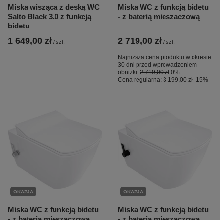
Miska wisząca z deską WC
Miska WC z funkcją bidetu
Salto Black 3.0 z funkcją
- z baterią mieszaczową
bidetu
1 649,00 zł
2 719,00 zł
/
szt.
/
szt.
Najniższa cena produktu w okresie
30 dni przed wprowadzeniem
obniżki:
2 719,00 zł
0%
Cena regularna:
3 199,00 zł
-15%
OKAZJA
OKAZJA
Miska WC z funkcją bidetu
Miska WC z funkcją bidetu
- z baterią mieszaczową
- z baterią mieszaczową