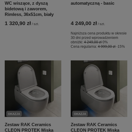
WC wiszące, z dyszą
automatyczną - basic
bidetową i zaworem,
Rimless, 36x51cm, biały
1 320,90 zł
4 249,00 zł
/
szt.
/
szt.
Najniższa cena produktu w okresie
30 dni przed wprowadzeniem
obniżki:
4 249,00 zł
0%
Cena regularna:
4 999,00 zł
-15%
OKAZJA
OKAZJA
Zestaw RAK Ceramics
Zestaw RAK Ceramics
CLEON PROTEK Miska
CLEON PROTEK Miska