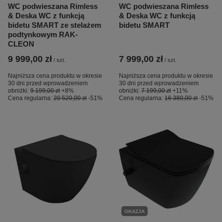
WC podwieszana Rimless
WC podwieszana Rimless
& Deska WC z funkcją
& Deska WC z funkcją
bidetu SMART ze stelażem
bidetu SMART
podtynkowym RAK-
CLEON
9 999,00 zł
7 999,00 zł
/
szt.
/
szt.
Najniższa cena produktu w okresie
Najniższa cena produktu w okresie
30 dni przed wprowadzeniem
30 dni przed wprowadzeniem
obniżki:
9 199,00 zł
+8%
obniżki:
7 199,00 zł
+11%
Cena regularna:
20 520,00 zł
-51%
Cena regularna:
16 380,00 zł
-51%
OKAZJA