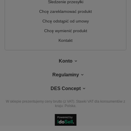
Śledzenie przesyłki
Chcę zareklamować produkt
Chcę odstąpić od umowy
Chcę wymienić produkt
Kontakt
Konto
Regulaminy
DES Concept
W sklepie prezentujemy ceny brutto (z VAT).
Stawki VAT dla konsumentów z
kraju:
Polska
.