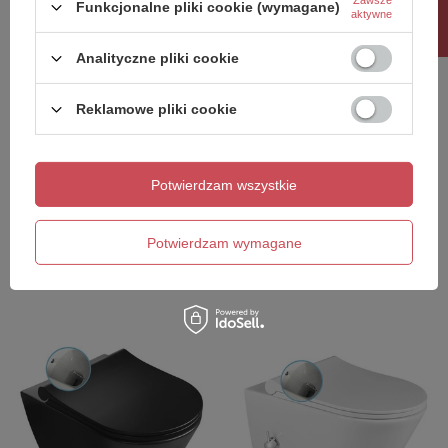
Rabat 10%
Funkcjonalne pliki cookie (wymagane)
aktywne
Analityczne pliki cookie
Reklamowe pliki cookie
NASZ BESTSELLER
PACO CLEANWASH
INFINITY CLEANWASH WC
kompakt WC ze
wiszące, z dyszą bidetową
Potwierdzam wszystkie
zintegrowaną baterią i
i zaworem, Rimless,
prysznicem bidetowym,
36,5x53cm, biały
odpływ poziomy/pionowy,
Potwierdzam wymagane
biały
1 635,40 zł
1 465,40 zł
/
szt.
/
szt.