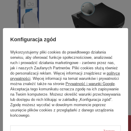
Konfiguracja zgód
NASZ BESTSELLER
Wykorzystujemy pliki cookies do prawidłowego działania
serwisu, aby oferować funkcje społecznościowe, analizować
AVVA CLEANWASH WC
AVVA CLEANWASH WC
ruch i prowadzić działania marketingowe - zarówno przez nas,
wiszące Rimless prysznic
wiszące, ze zintegrowana
jak i naszych Zaufanych Partnerów. Pliki cookies służą również
bidetowy, zintegrowana
baterią i prysznicem
do personalizacji reklam. Więcej informacji znajdziesz w
polityce
bateria, stelaż podtynkowy
bidetowym, Rimless,
prywatności
. Więcej informacji na temat warunków i prywatności
z przyciskiem Schwab,
35,5x53cm, czarny mat
można znaleźć także na stronie
Prywatność i warunki Google
.
biały
Akceptacja tego komunikatu oznacza zgodę na ich zapisywanie
na Twoim komputerze. Możesz określić warunki przechowywania
2 652,20 zł
1 653,30 zł
/
szt.
/
szt.
lub dostępu do nich klikając w zakładkę „Konfiguracja zgód”.
Zgodę możesz wycofać w dowolnym momencie poprzez
usunięcie plików cookies z przeglądarki z danego urządzenia
końcowego.
Zawsze