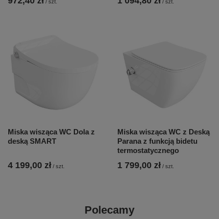
972,40 zł
1 094,80 zł
/
szt.
/
szt.
Miska wisząca WC Dola z
Miska wisząca WC z Deską
deską SMART
Parana z funkcją bidetu
termostatycznego
4 199,00 zł
1 799,00 zł
/
szt.
/
szt.
Polecamy