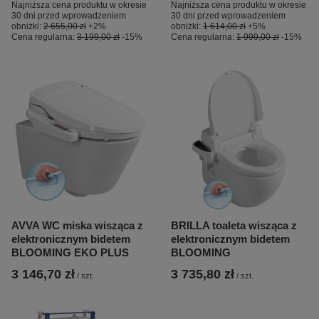
Najniższa cena produktu w okresie
Najniższa cena produktu w okresie
30 dni przed wprowadzeniem
30 dni przed wprowadzeniem
obniżki:
2 655,00 zł
+2%
obniżki:
1 614,00 zł
+5%
Cena regularna:
3 199,00 zł
-15%
Cena regularna:
1 999,00 zł
-15%
AVVA WC miska wisząca z
BRILLA toaleta wisząca z
elektronicznym bidetem
elektronicznym bidetem
BLOOMING EKO PLUS
BLOOMING
3 146,70 zł
3 735,80 zł
/
szt.
/
szt.