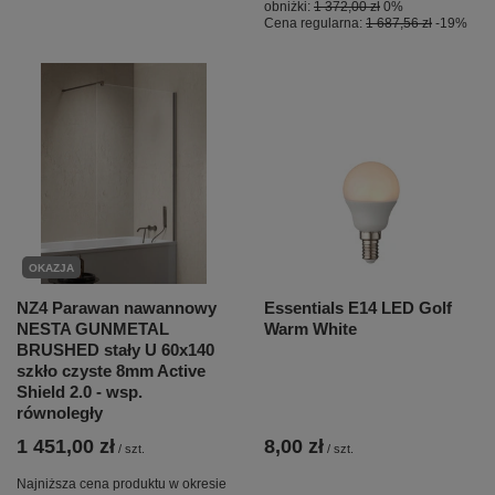
obniżki:
1 372,00 zł
0%
Cena regularna:
1 687,56 zł
-19%
OKAZJA
NZ4 Parawan nawannowy
Essentials E14 LED Golf
NESTA GUNMETAL
Warm White
BRUSHED stały U 60x140
szkło czyste 8mm Active
Shield 2.0 - wsp.
równoległy
1 451,00 zł
8,00 zł
/
szt.
/
szt.
Najniższa cena produktu w okresie