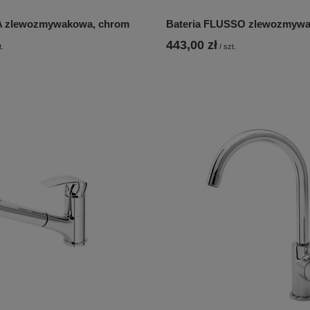
EA zlewozmywakowa, chrom
Bateria FLUSSO zlewozmywa
443,00 zł
t.
/
szt.