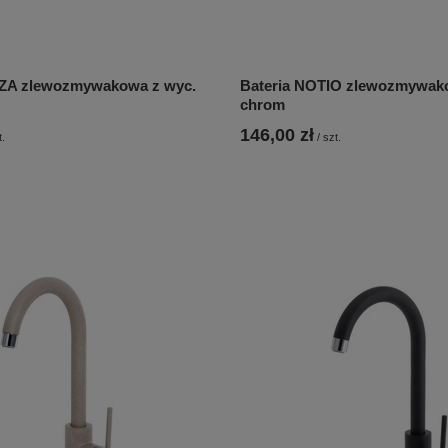
NZA zlewozmywakowa z wyc.
Bateria NOTIO zlewozmywa
chrom
146,00 zł
t.
/
szt.