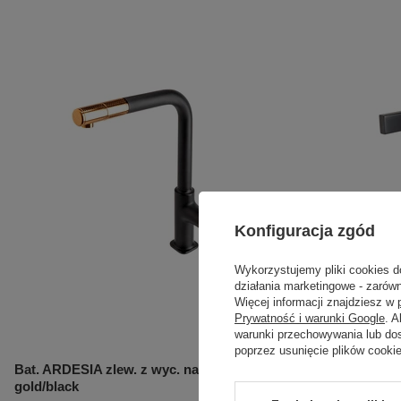
Konfiguracja zgód
Wykorzystujemy pliki cookies d
działania marketingowe - zarówn
Więcej informacji znajdziesz w
Prywatność i warunki Google
. 
warunki przechowywania lub do
poprzez usunięcie plików cooki
Bat. ARDESIA zlew. z wyc. natr., rose
Bat. ZAFFIR
gold/black
gold/black