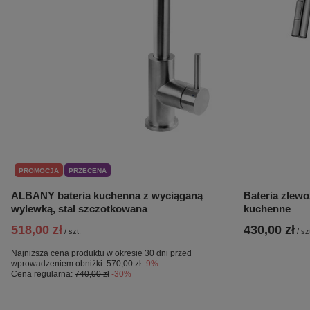
PROMOCJA
PRZECENA
ALBANY bateria kuchenna z wyciąganą
Bateria zlew
wylewką, stal szczotkowana
kuchenne
518,00 zł
430,00 zł
/
szt.
/
sz
Najniższa cena produktu w okresie 30 dni przed
wprowadzeniem obniżki:
570,00 zł
-9%
Cena regularna:
740,00 zł
-30%