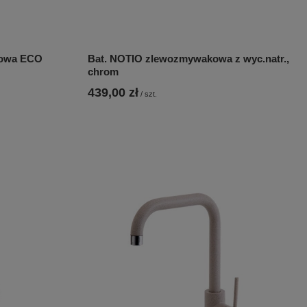
kowa ECO
Bat. NOTIO zlewozmywakowa z wyc.natr.,
chrom
439,00 zł
/
szt.