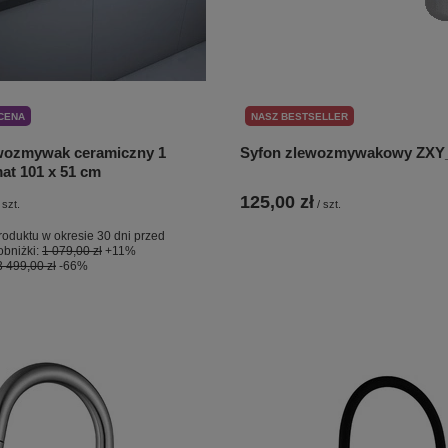
CENA
NASZ BESTSELLER
ozmywak ceramiczny 1
Syfon zlewozmywakowy ZXY
at 101 x 51 cm
125,00 zł
szt.
/
szt.
roduktu w okresie 30 dni przed
bniżki:
1 079,00 zł
+11%
3 499,00 zł
-66%