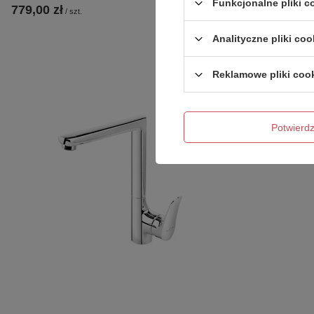
Funkcjonalne pliki 
779,00 zł
745,00 zł
/
szt.
/
sz
Analityczne pliki coo
Reklamowe pliki coo
Potwier