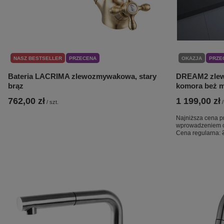
NASZ BESTSELLER
PRZECENA
OKAZJA
PRZE
Bateria LACRIMA zlewozmywakowa, stary
DREAM2 zlew
brąz
komora beż m
762,00 zł
1 199,00 zł
/
szt.
/
Najniższa cena p
wprowadzeniem o
Cena regularna: