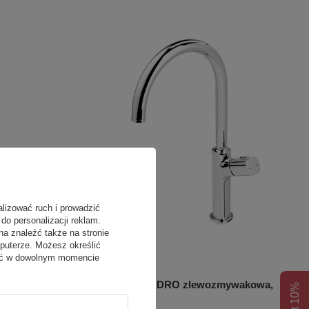
alizować ruch i prowadzić
do personalizacji reklam.
na znaleźć także na stronie
puterze. Możesz określić
fać w dowolnym momencie
wakowa,
Bateria MEANDRO zlewozmywakowa,
chrom