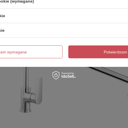
cookie (wymagane)
593,00 zł
t.
/
szt.
kie
kie
dzam wymagane
Potwierdzam 