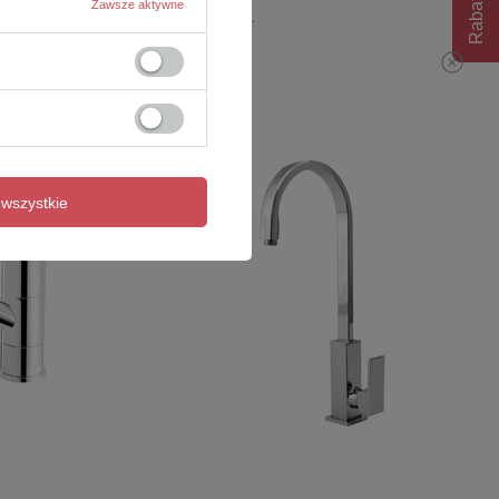
Rabat 10%
Zawsze aktywne
549,00 zł
/
szt.
wszystkie