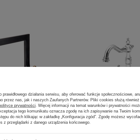
o prawidłowego działania serwisu, aby oferować funkcje społecznościowe, an
o przez nas, jak i naszych Zaufanych Partnerów. Pliki cookies służą również 
polityce prywatności
. Więcej informacji na temat warunków i prywatności moż
Akceptacja tego komunikatu oznacza zgodę na ich zapisywanie na Twoim kom
stępu do nich klikając w zakładkę „Konfiguracja zgód”. Zgodę możesz wyco
NASZ BESTSELLER
es z przeglądarki z danego urządzenia końcowego.
O zlewozmywakowa, rose
Bateria LACRIMA zlewozmy
chrom