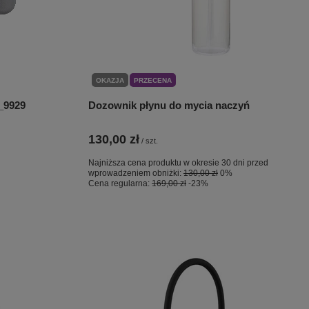
OKAZJA
PRZECENA
_9929
Dozownik płynu do mycia naczyń
130,00 zł
/
szt.
Najniższa cena produktu w okresie 30 dni przed
wprowadzeniem obniżki:
130,00 zł
0%
Cena regularna:
169,00 zł
-23%