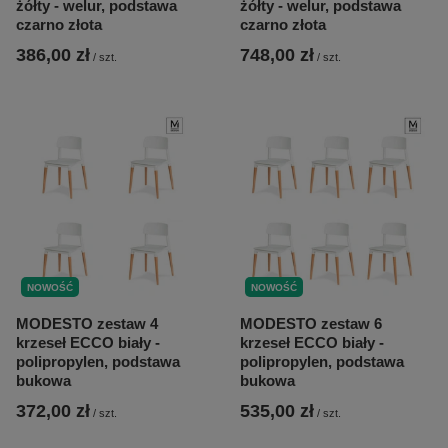
żółty - welur, podstawa
żółty - welur, podstawa
czarno złota
czarno złota
386,00 zł
748,00 zł
/
szt.
/
szt.
NOWOŚĆ
NOWOŚĆ
MODESTO zestaw 4
MODESTO zestaw 6
krzeseł ECCO biały -
krzeseł ECCO biały -
polipropylen, podstawa
polipropylen, podstawa
bukowa
bukowa
372,00 zł
535,00 zł
/
szt.
/
szt.