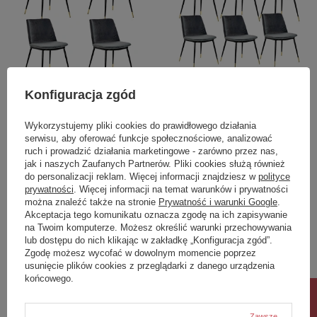
Konfiguracja zgód
Zestaw 4 krzeseł DIEGO
Zestaw 6 krzeseł DIEGO
ciemny szary - welur,
ciemny szary - welur,
Wykorzystujemy pliki cookies do prawidłowego działania
podstawa czarno złota
podstawa czarno złota
serwisu, aby oferować funkcje społecznościowe, analizować
ruch i prowadzić działania marketingowe - zarówno przez nas,
748,00 zł
1 075,00 zł
/
szt.
/
szt.
jak i naszych Zaufanych Partnerów. Pliki cookies służą również
do personalizacji reklam. Więcej informacji znajdziesz w
polityce
prywatności
. Więcej informacji na temat warunków i prywatności
można znaleźć także na stronie
Prywatność i warunki Google
.
Akceptacja tego komunikatu oznacza zgodę na ich zapisywanie
na Twoim komputerze. Możesz określić warunki przechowywania
lub dostępu do nich klikając w zakładkę „Konfiguracja zgód”.
Zgodę możesz wycofać w dowolnym momencie poprzez
usunięcie plików cookies z przeglądarki z danego urządzenia
końcowego.
Zawsze