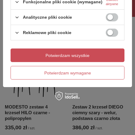
Rabat 10%
Funkcjonalne pliki cookie (wymagane)
aktywne
Zestaw 2 krzeseł VIBIA
Zestaw 4 krzeseł VIBIA
czarne - polipropylen
czarne - polipropylen
Analityczne pliki cookie
425,00 zł
823,00 zł
/
szt.
/
szt.
Reklamowe pliki cookie
Potwierdzam wszystkie
Potwierdzam wymagane
MODESTO zestaw 4
Zestaw 2 krzeseł DIEGO
krzeseł HILO czarne -
ciemny szary - welur,
polipropylen
podstawa czarno złota
335,00 zł
386,00 zł
/
szt.
/
szt.