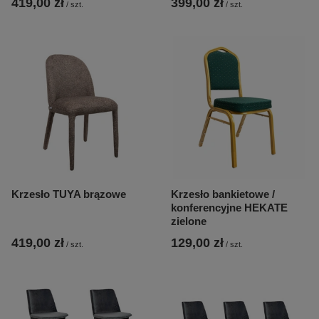
419,00 zł
399,00 zł
/
szt.
/
szt.
Krzesło TUYA brązowe
Krzesło bankietowe /
konferencyjne HEKATE
zielone
419,00 zł
129,00 zł
/
szt.
/
szt.