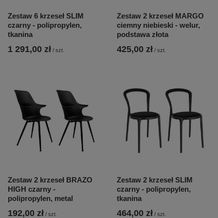
Zestaw 6 krzeseł SLIM
Zestaw 2 krzeseł MARGO
czarny - polipropylen,
ciemny niebieski - welur,
tkanina
podstawa złota
1 291,00 zł
425,00 zł
/
szt.
/
szt.
Zestaw 2 krzeseł BRAZO
Zestaw 2 krzeseł SLIM
HIGH czarny -
czarny - polipropylen,
polipropylen, metal
tkanina
192,00 zł
464,00 zł
/
szt.
/
szt.