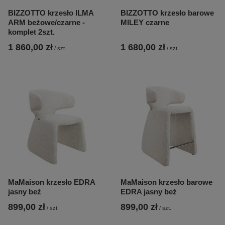
BIZZOTTO krzesło ILMA
BIZZOTTO krzesło barowe
ARM beżowe/czarne -
MILEY czarne
komplet 2szt.
1 860,00 zł
1 680,00 zł
/
szt.
/
szt.
MaMaison krzesło EDRA
MaMaison krzesło barowe
jasny beż
EDRA jasny beż
899,00 zł
899,00 zł
/
szt.
/
szt.