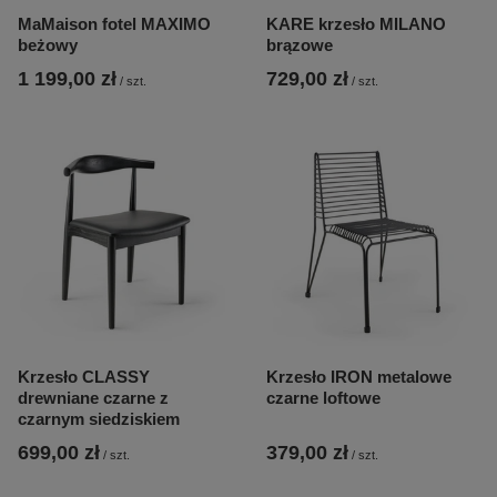
MaMaison fotel MAXIMO
KARE krzesło MILANO
beżowy
brązowe
1 199,00 zł
729,00 zł
/
szt.
/
szt.
Krzesło CLASSY
Krzesło IRON metalowe
drewniane czarne z
czarne loftowe
czarnym siedziskiem
699,00 zł
379,00 zł
/
szt.
/
szt.