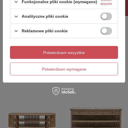
Rabat 10%
Funkcjonalne pliki cookie (wymagane)
aktywne
Analityczne pliki cookie
Reklamowe pliki cookie
Onda Media Unit
Panelled Media Unit
Potwierdzam wszystkie
1800x375x450mm
1257x400x400mm
5 942,00 zł
2 971,00 zł
/
szt.
/
szt.
Potwierdzam wymagane