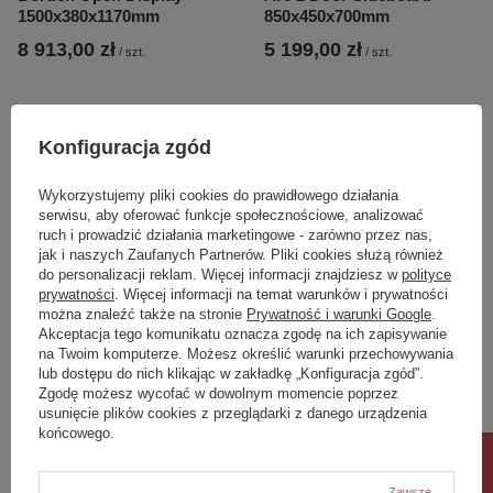
1500x380x1170mm
850x450x700mm
8 913,00 zł
5 199,00 zł
/
szt.
/
szt.
Konfiguracja zgód
Wykorzystujemy pliki cookies do prawidłowego działania
serwisu, aby oferować funkcje społecznościowe, analizować
ruch i prowadzić działania marketingowe - zarówno przez nas,
jak i naszych Zaufanych Partnerów. Pliki cookies służą również
do personalizacji reklam. Więcej informacji znajdziesz w
polityce
prywatności
. Więcej informacji na temat warunków i prywatności
można znaleźć także na stronie
Prywatność i warunki Google
.
Akceptacja tego komunikatu oznacza zgodę na ich zapisywanie
Hardwick Media Unit
Marzio Media Unit
na Twoim komputerze. Możesz określić warunki przechowywania
1400x400x500mm
1400x400x450mm
lub dostępu do nich klikając w zakładkę „Konfiguracja zgód”.
Zgodę możesz wycofać w dowolnym momencie poprzez
2 971,00 zł
2 971,00 zł
/
szt.
/
szt.
usunięcie plików cookies z przeglądarki z danego urządzenia
końcowego.
Zawsze