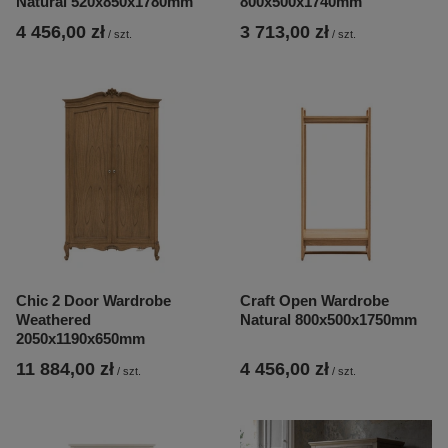
Natural 520x850x1780mm
800x500x1740mm
4 456,00 zł
3 713,00 zł
/
szt.
/
szt.
Chic 2 Door Wardrobe
Craft Open Wardrobe
Weathered
Natural 800x500x1750mm
2050x1190x650mm
11 884,00 zł
4 456,00 zł
/
szt.
/
szt.