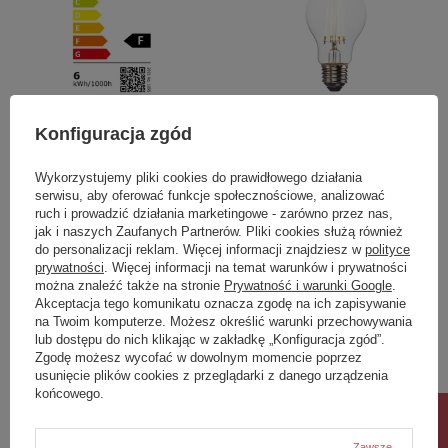
Konfiguracja zgód
E27 LED Filament GLS
E27 LED Filament GLS
105x60mm Clear Glass
Warm White
Wykorzystujemy pliki cookies do prawidłowego działania
49,00 zł
18,00 zł
/
szt.
/
szt.
serwisu, aby oferować funkcje społecznościowe, analizować
ruch i prowadzić działania marketingowe - zarówno przez nas,
jak i naszych Zaufanych Partnerów. Pliki cookies służą również
do personalizacji reklam. Więcej informacji znajdziesz w
polityce
prywatności
. Więcej informacji na temat warunków i prywatności
można znaleźć także na stronie
Prywatność i warunki Google
.
Akceptacja tego komunikatu oznacza zgodę na ich zapisywanie
na Twoim komputerze. Możesz określić warunki przechowywania
lub dostępu do nich klikając w zakładkę „Konfiguracja zgód”.
Zgodę możesz wycofać w dowolnym momencie poprzez
usunięcie plików cookies z przeglądarki z danego urządzenia
końcowego.
Zawsze